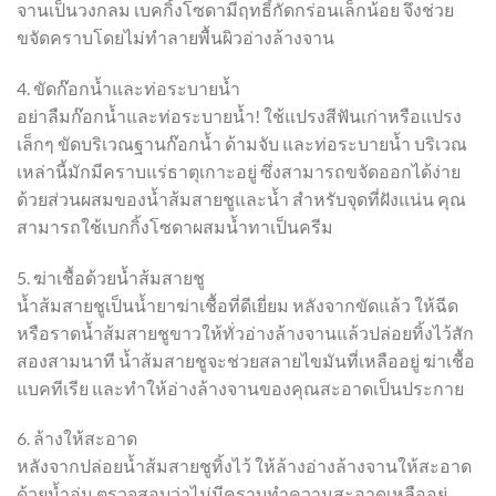
จานเป็นวงกลม เบคกิ้งโซดามีฤทธิ์กัดกร่อนเล็กน้อย จึงช่วย
ขจัดคราบโดยไม่ทำลายพื้นผิวอ่างล้างจาน
4. ขัดก๊อกน้ำและท่อระบายน้ำ
อย่าลืมก๊อกน้ำและท่อระบายน้ำ! ใช้แปรงสีฟันเก่าหรือแปรง
เล็กๆ ขัดบริเวณฐานก๊อกน้ำ ด้ามจับ และท่อระบายน้ำ บริเวณ
เหล่านี้มักมีคราบแร่ธาตุเกาะอยู่ ซึ่งสามารถขจัดออกได้ง่าย
ด้วยส่วนผสมของน้ำส้มสายชูและน้ำ สำหรับจุดที่ฝังแน่น คุณ
สามารถใช้เบกกิ้งโซดาผสมน้ำทาเป็นครีม
5. ฆ่าเชื้อด้วยน้ำส้มสายชู
น้ำส้มสายชูเป็นน้ำยาฆ่าเชื้อที่ดีเยี่ยม หลังจากขัดแล้ว ให้ฉีด
หรือราดน้ำส้มสายชูขาวให้ทั่วอ่างล้างจานแล้วปล่อยทิ้งไว้สัก
สองสามนาที น้ำส้มสายชูจะช่วยสลายไขมันที่เหลืออยู่ ฆ่าเชื้อ
แบคทีเรีย และทำให้อ่างล้างจานของคุณสะอาดเป็นประกาย
6. ล้างให้สะอาด
หลังจากปล่อยน้ำส้มสายชูทิ้งไว้ ให้ล้างอ่างล้างจานให้สะอาด
ด้วยน้ำอุ่น ตรวจสอบว่าไม่มีคราบทำความสะอาดเหลืออยู่