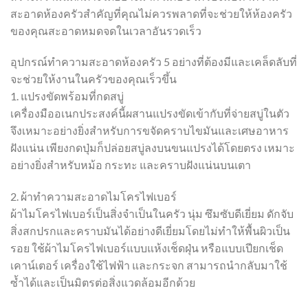
สะอาดห้องครัวสำคัญที่คุณไม่ควรพลาดที่จะช่วยให้ห้องครัว
ของคุณสะอาดหมดจดในเวลาอันรวดเร็ว
อุปกรณ์ทำความสะอาดห้องครัว 5 อย่างที่ต้องมีและเคล็ดลับที่
จะช่วยให้งานในครัวของคุณเร็วขึ้น
1. แปรงขัดพร้อมที่กดสบู่
เครื่องมืออเนกประสงค์นี้ผสานแปรงขัดเข้ากับที่จ่ายสบู่ในตัว
จึงเหมาะอย่างยิ่งสำหรับการขจัดคราบไขมันและเศษอาหาร
ฝังแน่น เพียงกดปุ่มก็ปล่อยสบู่ลงบนขนแปรงได้โดยตรง เหมาะ
อย่างยิ่งสำหรับหม้อ กระทะ และคราบฝังแน่นบนเตา
2. ผ้าทำความสะอาดไมโครไฟเบอร์
ผ้าไมโครไฟเบอร์เป็นสิ่งจำเป็นในครัว นุ่ม ซึมซับดีเยี่ยม ดักจับ
สิ่งสกปรกและคราบมันได้อย่างดีเยี่ยมโดยไม่ทำให้พื้นผิวเป็น
รอย ใช้ผ้าไมโครไฟเบอร์แบบแห้งเช็ดฝุ่น หรือแบบเปียกเช็ด
เคาน์เตอร์ เครื่องใช้ไฟฟ้า และกระจก สามารถนำกลับมาใช้
ซ้ำได้และเป็นมิตรต่อสิ่งแวดล้อมอีกด้วย