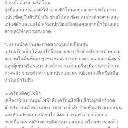
3. ถุงมือล้างจานซิลิโคน
ถุงมืออเนกประสงค์นี้ทำจากซิลิโคนเกรดอาหาร พร้อมขน
แปรงขัดถูในตัวที่ฝ่ามือ ช่วยให้คุณขัดจาน อ่างล้างจาน และ
แม้แต่ผักและผลไม้ พร้อมปกป้องมือของคุณจากน้ำร้อนและ
สารเคมีทำความสะอาด
4. แปรงทำความสะอาดซอกมุมแบบยืดหยุ่น
แปรงเรียวเล็ก โค้งงอได้นี้เหมาะอย่างยิ่งสำหรับการทำความ
สะอาดในพื้นที่แคบๆ เช่น ช่องว่างระหว่างเตาและเคาน์เตอร์
ขอบตู้เย็น หรือรอบๆ อ่างล้างจาน เป็นเครื่องมือขนาดเล็กแต่
ทรงพลัง ช่วยขจัดคราบสกปรกและคราบฝังแน่นที่เครื่องมือ
ทั่วไปเข้าไม่ถึง
5. เครื่องขัดถูไฟฟ้า
เครื่องขัดแบบหมุนไฟฟ้าคือเครื่องมือที่เปลี่ยนทุกข้อจำกัด
สำหรับงานทำความสะอาดอย่างล้ำลึก ด้วยหัวแปรงแบบหมุน
และหัวแปรงแบบเปลี่ยนได้ จึงสามารถทำความสะอาด
กระเบื้องคราบมัน คราบฝังแน่น และมุมอ่างได้อย่างรวดเร็ว