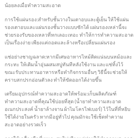
น้อยลงเมื่อทำความสะอาด
การใช้แผ่นรอง:สำหรับชั้นวางในเตาอบและตู้เย็น ให้ใช้แผ่น
รองเตาอบและแผ่นรองชั้นวางแบบซักได้ แผ่นรองเหล่านี้จะ
ช่วยรองรับของเหลวที่หกเลอะเทอะ ทำให้การทำความสะอาด
เป็นเรื่องง่าย เพียงแค่ถอดและล้างหรือเปลี่ยนแผ่นรอง
แช่อย่างชาญฉลาด:หากมีเศษอาหารไหม้ติดแน่นบนหม้อและ
กระทะ ให้เติมน้ำอุ่นผสมสบู่ทันทีหลังใช้งาน และแช่ทิ้งไว้
ขณะรับประทานอาหารหรือทำกิจกรรมอื่นๆ วิธีนี้จะช่วยให้
คราบสกปรกอ่อนตัวลง ทำให้ขัดออกได้ง่ายขึ้น
เตรียมอุปกรณ์ทำความสะอาดให้พร้อม:เก็บผลิตภัณฑ์
ทำความสะอาดที่คุณใช้บ่อยที่สุด (น้ำยาทำความสะอาด
อเนกประสงค์ น้ำยาล้างจาน ผ้าไมโครไฟเบอร์) ไว้ในที่ที่หยิบ
ใช้ได้ง่ายในครัว หากมีอยู่ทั่วไป คุณมักจะใช้เช็ดทำความ
สะอาดอย่างรวดเร็ว