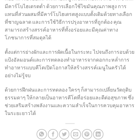
มีคาร์โบไฮเดรตต่ำ ด้วยการเลือกใช้ไขมันคุณภาพสูง การ
แทนที่ส่วนผสมที่มีคาร์โบไฮเดรตสูงแบบดั้งเดิมด้วยทางเลือก
ที่ชาญฉลาด และการใช้วิธีการปรุงอาหารที่ถูกต้อง คุณ
สามารถสร้างสรรค์อาหารที่ทั้งอร่อยและมีคุณค่าทาง
โภชนาการที่สมดุลได้
ตั้งแต่การย่างผักและการผัดเนื้อในกระทะ ไปจนถึงการอบด้วย
แป้งอัลมอนด์และการทดลองทำอาหารจากดอกกะหล่ำการ
ทำอาหารแบบคีโตเปิดโอกาสให้สร้างสรรค์เมนูในครัวได้
อย่างไม่รู้จบ
ด้วยการฝึกฝนและการทดลอง ใครๆ ก็สามารถเปลี่ยนวัตถุดิบ
ธรรมดาๆ ให้กลายเป็นอาหารคีโตที่อร่อยและดีต่อสุขภาพ ซึ่ง
ช่วยเสริมสร้างพลังงานและความสำเร็จในการควบคุมอาหาร
ในระยะยาวได้