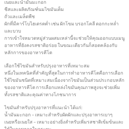
เนยและน้ำมันมะกอก
ชีสและผลิตภัณฑ์นมไขมันเต็ม
ถั่วและเมล็ดพืช
ผักที่มีคาร์โบไฮเดรตต่ำ เช่น ผักโขม บรอกโคลี ดอกกะหล่ำ
และบวบ
การเข้าใจหมวดหมู่ส่วนผสมเหล่านี้จะช่วยให้คุณออกแบบเมนู
อาหารที่ยังคงรสชาติอร่อย ในขณะเดียวกันก็สอดคล้องกับ
หลักการของอาหารคีโต
เลือกใช้ไขมันสำหรับปรุงอาหารที่เหมาะสม
หนึ่งในเทคนิคที่สำคัญที่สุดในการทำอาหารคีโตคือการเลือก
ใช้ไขมันชนิดที่เหมาะสมเนื่องจากไขมันเป็นส่วนประกอบหลัก
ของอาหารคีโต การเลือกแหล่งไขมันคุณภาพสูงจะช่วยเพิ่ม
ทั้งรสชาติและคุณค่าทางโภชนาการ
ไขมันสำหรับปรุงอาหารที่แนะนำ ได้แก่:
น้ำมันมะกอก – เหมาะสำหรับผัดผักและปรุงอาหารเบาๆ
เนยหรือเนยใส – เหมาะอย่างยิ่งสำหรับเพิ่มรสชาติเข้มข้นและ
ใช้ในการทอดในกระทะ