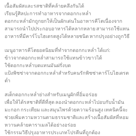
เนื้อสัมผัสและรสชาติที่คล้ายคลึงกันได้
เรียนรู้ศิลปะการทำอาหารจากดอกกะหล่ำ
ดอกกะหล่ำมักถูกยกให้เป็นผักเด่นในอาหารคีโตเนื่องจาก
สามารถนำไปประกอบอาหารได้หลากหลาย สามารถใช้แทน
อาหารที่มีคาร์โบไฮเดรตสูงได้หลายชนิด หากปรุงอย่างถูกวิธี
เมนูอาหารคีโตยอดนิยมที่ทำจากดอกกะหล่ำ ได้แก่:
ข้าวจากดอกกะหล่ำสามารถใช้แทนข้าวขาวได้
ใช้ดอกกะหล่ำบดแทนมันฝรั่งบด
แป้งพิซซ่าจากดอกกะหล่ำสำหรับคนรักพิซซ่าคาร์โบไฮเดรต
ต่ำ
สเต็กดอกกะหล่ำย่างสำหรับเมนูผักที่อิ่มอร่อย
เพื่อให้ได้รสชาติที่ดีที่สุด ลองนำดอกกะหล่ำไปอบกับน้ำมัน
มะกอก กระเทียม และสมุนไพรด้วยความร้อนสูง เทคนิคนี้จะ
ช่วยเพิ่มความหวานตามธรรมชาติและสร้างเนื้อสัมผัสที่หอม
หวานคล้ายคาราเมลได้อย่างอร่อย
ใช้กรรมวิธีปรุงอาหารประเภทโปรตีนที่ถูกต้อง