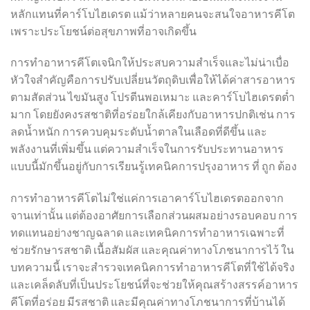
หลักแทนที่คาร์โบไฮเดรต แม้ว่าหลายคนจะสนใจอาหารคีโต
เพราะประโยชน์ต่อสุขภาพที่อาจเกิดขึ้น
การทำอาหารคีโตเจนิกให้ประสบความสำเร็จและไม่น่าเบื่อ
หัวใจสำคัญคือการปรับเปลี่ยนวัตถุดิบเพื่อให้ได้ค่าสารอาหาร
ตามสัดส่วน ไขมันสูง โปรตีนพอเหมาะ และคาร์โบไฮเดรตต่ำ
มาก โดยยังคงรสชาติที่อร่อยใกล้เคียงกับอาหารปกติเช่น การ
ลดน้ำหนัก การควบคุมระดับน้ำตาลในเลือดที่ดีขึ้น และ
พลังงานที่เพิ่มขึ้น แต่ความสำเร็จในการรับประทานอาหาร
แบบนี้มักขึ้นอยู่กับการเรียนรู้เทคนิคการปรุงอาหาร ที่ ถูก ต้อง
การทำอาหารคีโตไม่ใช่แค่การเอาคาร์โบไฮเดรตออกจาก
จานเท่านั้น แต่ต้องอาศัยการเลือกส่วนผสมอย่างรอบคอบ การ
ทดแทนอย่างชาญฉลาด และเทคนิคการทำอาหารเฉพาะที่
ช่วยรักษารสชาติ เนื้อสัมผัส และคุณค่าทางโภชนาการไว้ ใน
บทความนี้ เราจะสำรวจเทคนิคการทำอาหารคีโตที่ใช้ได้จริง
และเคล็ดลับที่เป็นประโยชน์ที่จะช่วยให้คุณสร้างสรรค์อาหาร
คีโตที่อร่อย มีรสชาติ และมีคุณค่าทางโภชนาการที่บ้านได้