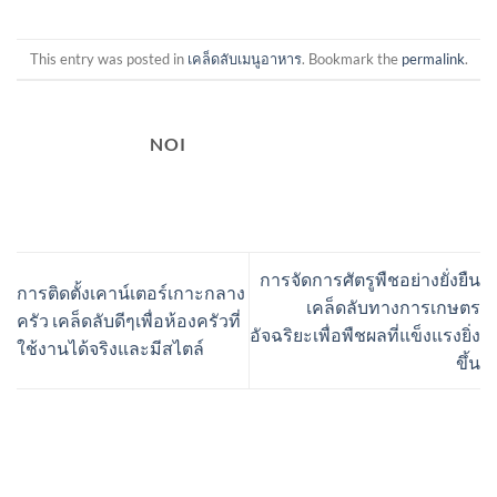
This entry was posted in
เคล็ดลับเมนูอาหาร
. Bookmark the
permalink
.
NOI
การจัดการศัตรูพืชอย่างยั่งยืน
การติดตั้งเคาน์เตอร์เกาะกลาง
เคล็ดลับทางการเกษตร
ครัว เคล็ดลับดีๆเพื่อห้องครัวที่
อัจฉริยะเพื่อพืชผลที่แข็งแรงยิ่ง
ใช้งานได้จริงและมีสไตล์
ขึ้น