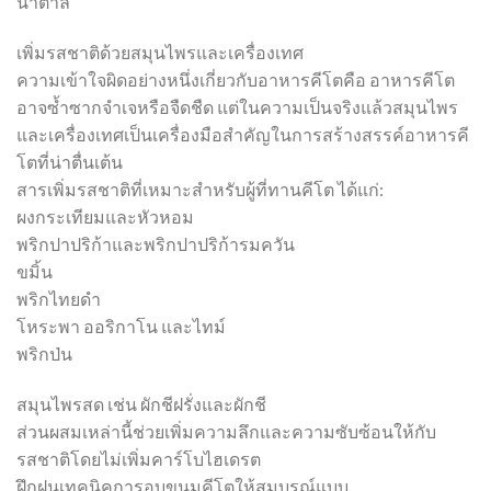
น้ำตาล
เพิ่มรสชาติด้วยสมุนไพรและเครื่องเทศ
ความเข้าใจผิดอย่างหนึ่งเกี่ยวกับอาหารคีโตคือ อาหารคีโต
อาจซ้ำซากจำเจหรือจืดชืด แต่ในความเป็นจริงแล้วสมุนไพร
และเครื่องเทศเป็นเครื่องมือสำคัญในการสร้างสรรค์อาหารคี
โตที่น่าตื่นเต้น
สารเพิ่มรสชาติที่เหมาะสำหรับผู้ที่ทานคีโต ได้แก่:
ผงกระเทียมและหัวหอม
พริกปาปริก้าและพริกปาปริก้ารมควัน
ขมิ้น
พริกไทยดำ
โหระพา ออริกาโน และไทม์
พริกป่น
สมุนไพรสด เช่น ผักชีฝรั่งและผักชี
ส่วนผสมเหล่านี้ช่วยเพิ่มความลึกและความซับซ้อนให้กับ
รสชาติโดยไม่เพิ่มคาร์โบไฮเดรต
ฝึกฝนเทคนิคการอบขนมคีโตให้สมบูรณ์แบบ