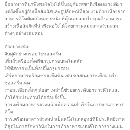
มื้ออาหารที่น่าพึงพอใจไม่ได้ขึ้นอยู่กับรสชาติเพียงอย่างเดียว
แต่ยังขึ้นอยู่กับเนื้อสัมผัสและรูปลักษณ์ที่สวยงามด้วย เนื่องจาก
อาหารคีโตตัดแป้งหลายชนิดที่คุ้นเคยออกไป คุณจึงสามารถ
สร้างเนื้อสัมผัสที่น่าพึงพอใจได้โดยการผสมผสานส่วนผสม
ต่างๆ อย่างรอบคอบ
ตัวอย่างเช่น:
จับคู่ผักย่างกรอบกับซอสครีม
เพิ่มถั่วหรือเมล็ดพืชกรุบกรอบลงในสลัด
ใช้ชีสกรอบเป็นท็อปปิ้งกรุบกรอบ
เสิร์ฟอาหารพร้อมซอสเข้มข้น เช่น ซอสเนยกระเทียม หรือ
ซอสครีมเห็ด
รายละเอียดเล็กๆ น้อยๆ เหล่านี้ช่วยยกระดับอาหารคีโตและ
ทำให้รับประทานได้อร่อยยิ่งขึ้น
การเตรียมอาหารล่วงหน้าเพื่อความสำเร็จในการทานอาหาร
คีโต
การเตรียมอาหารล่วงหน้าเป็นหนึ่งในกลยุทธ์ที่มีประสิทธิภาพ
ที่สุดในการรักษาวินัยในการทำอาหารแบบคีโต การวางแผน