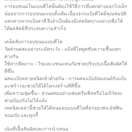
การอบขนมในแบบคีโตนั้นต้องใช้วิธีการที่แตกต่างออกไปเล็ก
น้อยจากการอบขนมแบบดั้งเดิม เนื่องจากแป้งคีโตมีคุณสมบัติ
แตกต่างจากแป้งสาลี จึงจำเป็นต้องมีเทคนิคบางอย่างเพื่อให้
ได้ผลลัพธ์ที่ประสบความสำเร็จ
เคล็ดลับการอบขนมแบบคีโต
วัดส่วนผสมอย่างระมัดระวัง – แป้งคีโตดูดซับความชื้นแตก
ต่างกัน
ใช้สารยึดเกาะ – ไข่และแซนแทนกัมช่วยปรับปรุงเนื้อสัมผัสให้
ดีขึ้น
ผสมแป้งหลายชนิดเข้าด้วยกัน – การผสมแป้งอัลมอนด์กับแป้ง
มะพร้าวจะช่วยให้ได้โครงสร้างที่ดีขึ้น
เพิ่มความชุ่มชื้น – ส่วนผสมอย่างเช่นครีมชีสหรือโยเกิร์ตจะ
ช่วยป้องกันไม่ให้แห้ง
เทคนิคเหล่านี้ช่วยให้ได้ขนมอบแบบคีโตที่อร่อย เช่น มัฟฟิน
ขนมปัง และคุกกี้
เน้นที่เนื้อสัมผัสและการนำเสนอ