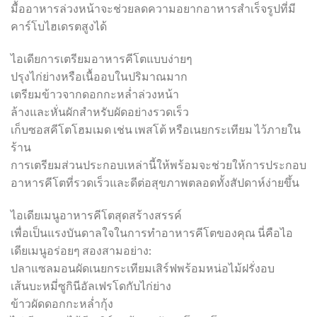
มื้ออาหารล่วงหน้าจะช่วยลดความอยากอาหารสำเร็จรูปที่มี
คาร์โบไฮเดรตสูงได้
ไอเดียการเตรียมอาหารคีโตแบบง่ายๆ
ปรุงไก่ย่างหรือเนื้ออบในปริมาณมาก
เตรียมข้าวจากดอกกะหล่ำล่วงหน้า
ล้างและหั่นผักสำหรับผัดอย่างรวดเร็ว
เก็บซอสคีโตโฮมเมด เช่น เพสโต้ หรือเนยกระเทียม ไว้ภายใน
ร้าน
การเตรียมส่วนประกอบเหล่านี้ให้พร้อมจะช่วยให้การประกอบ
อาหารคีโตที่รวดเร็วและดีต่อสุขภาพตลอดทั้งสัปดาห์ง่ายขึ้น
ไอเดียเมนูอาหารคีโตสุดสร้างสรรค์
เพื่อเป็นแรงบันดาลใจในการทำอาหารคีโตของคุณ นี่คือไอ
เดียเมนูอร่อยๆ สองสามอย่าง:
ปลาแซลมอนผัดเนยกระเทียมเสิร์ฟพร้อมหน่อไม้ฝรั่งอบ
เส้นบะหมี่ซูกินีอัลเฟรโดกับไก่ย่าง
ข้าวผัดดอกกะหล่ำกุ้ง