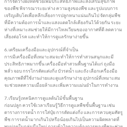
การจัดวางผังที่ดีช่วยเพิ่มประสิทธิภาพและส่งเสริมสุขภาพ
ของพืช พิจารณาระยะห่าง ความสูงของพืช และรูปแบบการ
เจริญเติบโตเพื่อหลีกเลี่ยงการปลูกหนาแน่นเกินไป จัดกลุ่มพืช
ที่มีความต้องการน้ำและแสงแดดใกล้เคียงกันไว้ด้วยกัน ระยะ
ห่างที่เหมาะสมช่วยให้มีการไหลเวียนของอากาศที่ดี ลดความ
เสี่ยงต่อโรค และทำให้การดูแลรักษาง่ายขึ้น
6. เตรียมเครื่องมือและอุปกรณ์ที่จำเป็น
การมีเครื่องมือที่เหมาะสมจะทำให้การทำสวนสนุกและมี
ประสิทธิภาพมากขึ้น เครื่องมือทำสวนพื้นฐานได้แก่ ถุงมือ
พลั่ว จอบ กรรไกรตัดแต่งกิ่ง บัวรดน้ำ และถัง เลือกเครื่องมือ
คุณภาพดีที่ใช้งานง่ายและดูแลรักษาง่าย อุปกรณ์ที่เหมาะสม
จะช่วยลดความเมื่อยล้าและเพิ่มความแม่นยำในการทำงาน
7. เรียนรู้เทคนิคการดูแลต้นไม้ขั้นพื้นฐาน
ก่อนปลูก ควรใช้เวลาเรียนรู้วิธีการดูแลพืชขั้นพื้นฐาน เช่น
ตารางการรดน้ำ การใส่ปุ๋ย การตัดแต่งกิ่ง และการควบคุมศัตรู
พืช การรดน้ำมากเกินไปหรือน้อยเกินไปเป็นความผิดพลาดที่
พบบ่อยในกลุ่มมือใหม่ การเข้าใจความต้องการของพืชจะช่วย