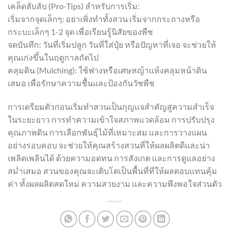
เคล็ดลับลับ (Pro-Tips) สำหรับการเริ่ม:
เริ่มจากจุดเล็กๆ: อย่าเพิ่งทำทั้งสวน เริ่มจากกระถางหรือ
กระบะเล็กๆ 1-2 จุด เพื่อเรียนรู้นิสัยของพืช
จดบันทึก: วันที่เริ่มปลูก วันที่ใส่ปุ๋ย หรือปัญหาที่เจอ จะช่วยให้
คุณเก่งขึ้นในฤดูกาลถัดไป
คลุมดิน (Mulching): ใช้ฟางหรือเศษหญ้าแห้งคลุมหน้าดิน
เสมอ เพื่อรักษาความชื้นและป้องกันวัชพืช
การเตรียมตัวก่อนเริ่มทำสวนเป็นกุญแจสำคัญสู่ความสำเร็จ
ในระยะยาว การทำความเข้าใจสภาพแวดล้อม การปรับปรุง
คุณภาพดิน การเลือกพันธุ์ไม้ที่เหมาะสม และการวางแผน
อย่างรอบคอบ จะช่วยให้คุณสร้างสวนที่ให้ผลผลิตดีและน่า
เพลิดเพลินได้ ด้วยความอดทน การสังเกต และการดูแลอย่าง
สม่ำเสมอ สวนของคุณจะเติบโตเป็นพื้นที่ที่ให้ผลตอบแทนคุ้ม
ค่า ทั้งผลผลิตสดใหม่ ความสวยงาม และความพึงพอใจส่วนตัว