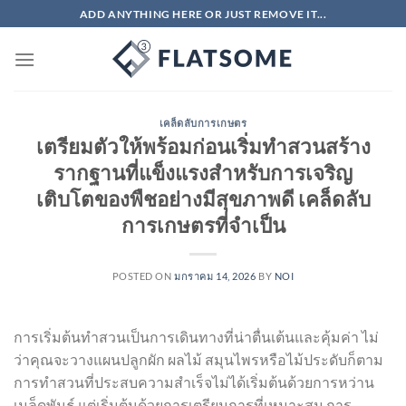
ข้าม
ADD ANYTHING HERE OR JUST REMOVE IT...
ไป
ยัง
เนื้อหา
เคล็ดลับการเกษตร
เตรียมตัวให้พร้อมก่อนเริ่มทำสวนสร้าง
รากฐานที่แข็งแรงสำหรับการเจริญ
เติบโตของพืชอย่างมีสุขภาพดี เคล็ดลับ
การเกษตรที่จำเป็น
POSTED ON
มกราคม 14, 2026
BY
NOI
การเริ่มต้นทำสวนเป็นการเดินทางที่น่าตื่นเต้นและคุ้มค่า ไม่
ว่าคุณจะวางแผนปลูกผัก ผลไม้ สมุนไพรหรือไม้ประดับก็ตาม
การทำสวนที่ประสบความสำเร็จไม่ได้เริ่มต้นด้วยการหว่าน
เมล็ดพันธุ์ แต่เริ่มต้นด้วยการเตรียมการที่เหมาะสม การ