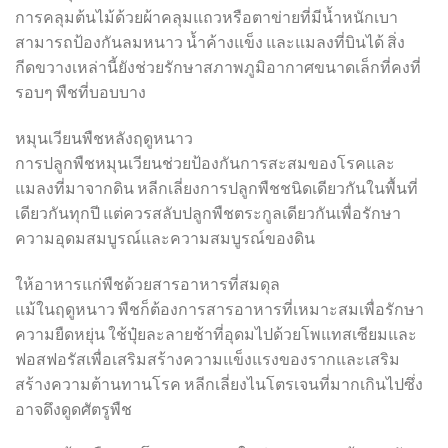
การคลุมต้นไม้ด้วยผ้าคลุมแถวหรือตาข่ายที่มีน้ำหนักเบา
สามารถป้องกันลมหนาว น้ำค้างแข็ง และแมลงที่บินได้ สิ่ง
กีดขวางเหล่านี้ยังช่วยรักษาสภาพภูมิอากาศขนาดเล็กที่คงที่
รอบๆ พืชที่บอบบาง
หมุนเวียนพืชหลังฤดูหนาว
การปลูกพืชหมุนเวียนช่วยป้องกันการสะสมของโรคและ
แมลงที่มาจากดิน หลีกเลี่ยงการปลูกพืชชนิดเดียวกันในพื้นที่
เดียวกันทุกปี แต่ควรสลับปลูกพืชตระกูลเดียวกันเพื่อรักษา
ความอุดมสมบูรณ์และความสมบูรณ์ของดิน
ให้อาหารแก่พืชด้วยสารอาหารที่สมดุล
แม้ในฤดูหนาว พืชก็ต้องการสารอาหารที่เหมาะสมเพื่อรักษา
ความยืดหยุ่น ใช้ปุ๋ยละลายช้าที่อุดมไปด้วยโพแทสเซียมและ
ฟอสฟอรัสเพื่อเสริมสร้างความแข็งแรงของรากและเสริม
สร้างความต้านทานโรค หลีกเลี่ยงไนโตรเจนที่มากเกินไปซึ่ง
อาจดึงดูดศัตรูพืช