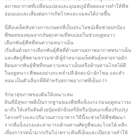
สภาพอากาศที่เปลี่ยนแปลงและอุณหภูมิที่ลดลงอาจทำให้พืช
อ่อนแอและเสี่ยงต่อการเกิดโรคและแมลงได้ง่ายขึ้น
นี่คือเคล็ดลับทางการเกษตรที่เป็นประโยชน์เพื่อช่วยปกป้อง
พืชผลของคุณจากภัยคุกคามที่พบบ่อยในช่วงฤดูหนาว
เลือกพันธุ์พืชที่ทนความหนาวเย็น
เริ่มต้นด้วยการเลือกพันธุ์พืชที่ต้านทานสภาพอากาศหนาวเย็น
และศัตรูพืชตามธรรมชาติ ผู้จำหน่ายเมล็ดพันธุ์หลายรายมัก
ติดฉลากพันธุ์พืชที่ทนความหนาวเย็นหรือต้านทานโรคได้ดี
ในฤดูหนาว พืชผลอย่างกะหล่ำปลี ผักคะน้า ผักโขม และหัว
หอม เป็นตัวเลือกที่ดีสำหรับสภาพอากาศที่เย็นกว่า
รักษาสุขภาพของดินให้เหมาะสม
ดินที่มีสุขภาพดีเป็นรากฐานของพืชที่แข็งแรง ก่อนฤดูหนาวจะ
มาถึง ให้เสริมดินด้วยปุ๋ยหมักอินทรีย์หรือปุ๋ยคอกเพื่อปรับปรุง
โครงสร้างและปริมาณสารอาหาร วิธีนี้จะช่วยให้พืชพัฒนา
รากที่แข็งแรงและสามารถต้านทานศัตรูพืชและโรคได้ หลีก
เลี่ยงการรดน้ำมากเกินไป เพราะดินที่เย็นและเปียกอาจทำให้