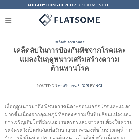
ข้าม
ADD ANYTHING HERE OR JUST REMOVE IT...
ไป
ยัง
เนื้อหา
เคล็ดลับการเกษตร
เคล็ดลับในการป้องกันพืชจากโรคและ
แมลงในฤดูหนาวเสริมสร้างความ
ต้านทานโรค
POSTED ON
พฤศจิกายน 6, 2025
BY
NOI
เมื่อฤดูหนาวมาถึง พืชหลายชนิดจะอ่อนแอต่อโรคและแมลง
มากขึ้นเนื่องจากอุณหภูมิที่ลดลง ความชื้นที่เปลี่ยนแปลงและ
การเจริญเติบโตที่อ่อนแอ เกษตรกรและชาวสวนต้องใช้ความ
ระมัดระวังเป็นพิเศษเพื่อรักษาสุขภาพของพืชในช่วงฤดูนี้ การ
จัดการพืชในช่วงปลายฝนต้นหนาวเป็นสิ่งสำคัญ เนื่องจาก