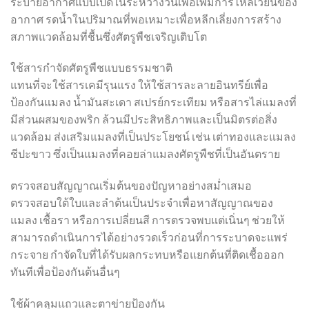
ระบายอากาศแบบเปิดในระหว่างวันเพื่อเพิ่มการไหลเวียนของ
อากาศ รดน้ำในปริมาณที่พอเหมาะเพื่อหลีกเลี่ยงการสร้าง
สภาพแวดล้อมที่ชื้นซึ่งศัตรูพืชเจริญเติบโต
ใช้สารกำจัดศัตรูพืชแบบธรรมชาติ
แทนที่จะใช้สารเคมีรุนแรง ให้ใช้สารละลายอินทรีย์เพื่อ
ป้องกันแมลง น้ำมันสะเดา สเปรย์กระเทียม หรือสารไล่แมลงที่
มีส่วนผสมของพริก ล้วนมีประสิทธิภาพและเป็นมิตรต่อสิ่ง
แวดล้อม ส่งเสริมแมลงที่เป็นประโยชน์ เช่น เต่าทองและแมลง
ชีปะขาว ซึ่งเป็นแมลงที่คอยล่าแมลงศัตรูพืชที่เป็นอันตราย
ตรวจสอบสัญญาณเริ่มต้นของปัญหาอย่างสม่ำเสมอ
ตรวจสอบใต้ใบและลำต้นเป็นประจำเพื่อหาสัญญาณของ
แมลง เชื้อรา หรือการเปลี่ยนสี การตรวจพบแต่เนิ่นๆ ช่วยให้
สามารถดำเนินการได้อย่างรวดเร็วก่อนที่การระบาดจะแพร่
กระจาย กำจัดใบที่ได้รับผลกระทบหรือแยกต้นที่ติดเชื้อออก
ทันทีเพื่อป้องกันต้นอื่นๆ
ใช้ผ้าคลุมแถวและตาข่ายป้องกัน