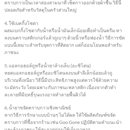
คราบกาวเป็นเวลาสองสามนาที เช็ดกาวออกด้วยผ้าชื้น วิธีนี้
ปลอดภัยสำหรับวัสดุในครัวส่วนใหญ่
4. ใช้เบคกิ้งโซดา
ผสมเบกกิ้งโซดากับน้ำหรือน้ำมันเล็กน้อยเพื่อทำเป็นครีม ทา
ลงบนคราบสติกเกอร์แล้วถูเบาๆ ด้วยนิ้วหรือฟองน้ำ วิธีการขัด
แบบนี้เหมาะสำหรับจุดกาวที่ติดยาก แต่ก็อ่อนโยนพอสำหรับ
ภาชนะ
5. แอลกอฮอล์ถูหรือน้ำยาล้างเล็บ (อะซิโตน)
หยดแอลกอฮอล์ถูหรืออะซิโตนลงบนสำลีเล็กน้อยแล้วถู
บริเวณที่เหนียว วิธีนี้มีประสิทธิภาพสูงแต่ควรใช้ด้วยความ
ระมัดระวัง โดยเฉพาะกับภาชนะพลาสติก เนื่องจากตัวทำ
ละลายที่มีฤทธิ์รุนแรงอาจทำลายพื้นผิวได้
6. น้ำยาขจัดคราบกาวเชิงพาณิชย์
หากวิธีการรักษาแบบบ้านๆ ไม่ได้ผล ให้ใช้ผลิตภัณฑ์ขจัด
คราบกาวที่ซื้อจากร้าน เช่น Goo Gone ปฏิบัติตามคำแนะนำ
และล้างภาชนะให้สะอาดก่อนใช้เก็บอาหาร