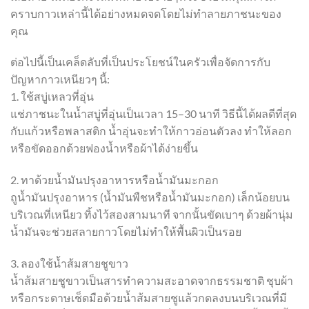
คราบกาวเหล่านี้ได้อย่างหมดจดโดยไม่ทำลายภาชนะของ
คุณ
ต่อไปนี้เป็นเคล็ดลับที่เป็นประโยชน์ในครัวเพื่อจัดการกับ
ปัญหากาวเหนียวๆ นี้:
1. ใช้สบู่เหลวที่อุ่น
แช่ภาชนะในน้ำสบู่ที่อุ่นเป็นเวลา 15–30 นาที วิธีนี้ได้ผลดีที่สุด
กับแก้วหรือพลาสติก น้ำอุ่นจะทำให้กาวอ่อนตัวลง ทำให้ลอก
หรือขัดออกด้วยฟองน้ำหรือผ้าได้ง่ายขึ้น
2. ทาด้วยน้ำมันปรุงอาหารหรือน้ำมันมะกอก
ถูน้ำมันปรุงอาหาร (น้ำมันพืชหรือน้ำมันมะกอก) เล็กน้อยบน
บริเวณที่เหนียว ทิ้งไว้สองสามนาที จากนั้นขัดเบาๆ ด้วยผ้านุ่ม
น้ำมันจะช่วยสลายกาวโดยไม่ทำให้พื้นผิวเป็นรอย
3. ลองใช้น้ำส้มสายชูขาว
น้ำส้มสายชูขาวเป็นสารทำความสะอาดจากธรรมชาติ ชุบผ้า
หรือกระดาษเช็ดมือด้วยน้ำส้มสายชูแล้วกดลงบนบริเวณที่มี