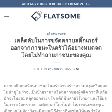
ข้าม
ADD ANYTHING HERE OR JUST REMOVE IT...
ไป
ยัง
เนื้อหา
เคล็ดลับงานครัว
เคล็ดลับในการขจัดคราบสติ๊กเกอร์
ออกจากภาชนะในครัวได้อย่างหมดจด
โดยไม่ทำลายภาชนะของคุณ
POSTED ON
มิถุนายน 25, 2025
BY
NOI
คราบสติกเกอร์บนภาชนะในครัวอาจสร้างความหงุดหงิดและ
ไม่น่าดู ไม่ว่าจะเป็นป้ายราคาหรือฉลากของผู้ผลิต กาวที่เหลือ
มักจะไม่ยอมหลุดออกง่ายๆ โชคดีที่มีหลายวิธีง่ายๆ และได้ผล
ในการขจัดคราบกาวสติกเกอร์โดยไม่ทำให้ภาชนะของคุณ
เสียหาย ไม่ต้องกังวลมีหลายวิธีง่ายๆที่จะช่วยให้คุณกำจัด