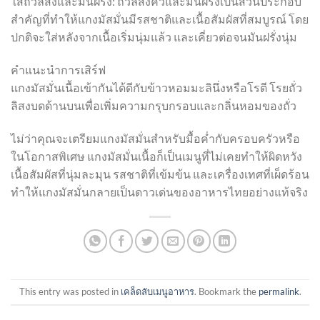
ใส่ถั่วลิสงและมันฝรั่ง: ถั่วลิสงคั่วและมันฝรั่งเป็นส่วนประกอบ
สำคัญที่ทำให้แกงมัสมั่นมีรสชาติและเนื้อสัมผัสที่สมบูรณ์ โดย
ปกติจะใส่หลังจากเนื้อเริ่มนุ่มแล้ว และเคี่ยวต่อจนมันฝรั่งนุ่ม
คำแนะนำการเสิร์ฟ
แกงมัสมั่นเนื้อเข้ากันได้ดีกับข้าวหอมมะลินึ่งหรือโรตี โรยถั่ว
ลิสงบดด้านบนเพื่อเพิ่มความกรุบกรอบและกลิ่นหอมของถั่ว
ไม่ว่าคุณจะเตรียมแกงมัสมั่นสำหรับมื้อค่ำกับครอบครัวหรือ
ในโอกาสพิเศษ แกงมัสมั่นเนื้อก็เป็นเมนูที่ไม่เคยทำให้ผิดหวัง
เนื้อสัมผัสที่นุ่มละมุน รสชาติที่เข้มข้น และเครื่องเทศที่เผ็ดร้อน
ทำให้แกงมัสมั่นกลายเป็นดาวเด่นของอาหารไทยอย่างแท้จริง
This entry was posted in
เคล็ดลับเมนูอาหาร
. Bookmark the
permalink
.