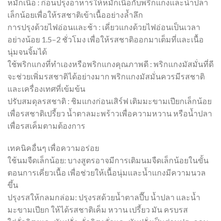
หมักเนื้อ : ก่อนปรุงอาหารให้หมักเนื้อกับพริกแกงและน้ำปลา
เล็กน้อยเพื่อให้รสชาติเข้าเนื้ออย่างล้ำลึก
การปรุงด้วยไฟอ่อนและช้า : เคี่ยวแกงด้วยไฟอ่อนเป็นเวลา
อย่างน้อย 1.5–2 ชั่วโมง เพื่อให้รสชาติออกมาเต็มที่และเนื้อ
นุ่มจนจิ้มได้
ใช้พริกแกงที่ทำเองหรือพริกแกงคุณภาพดี : พริกแกงมัสมั่นที่ดี
จะช่วยเพิ่มรสชาติได้อย่างมาก พริกแกงมัสมั่นควรมีรสชาติ
และเครื่องเทศที่เข้มข้น
ปรับสมดุลรสชาติ : ชิมแกงก่อนเสิร์ฟ เติมมะขามเปียกเล็กน้อย
เพื่อรสชาติเปรี้ยว น้ำตาลมะพร้าวเพื่อความหวาน หรือน้ำปลา
เพื่อรสเค็มตามต้องการ
เทคนิคอื่นๆ เพื่อความอร่อย
ใช้นมจืดเล็กน้อย: บางสูตรอาจมีการเติมนมจืดเล็กน้อยในขั้น
ตอนการเคี่ยวเนื้อ เพื่อช่วยให้เนื้อนุ่มและน้ำแกงมีความนวล
ขึ้น
ปรุงรสให้กลมกล่อม: ปรุงรสด้วยน้ำตาลปี๊บ น้ำปลา และน้ำ
มะขามเปียก ให้ได้รสชาติเค็ม หวาน เปรี้ยว มัน ครบรส