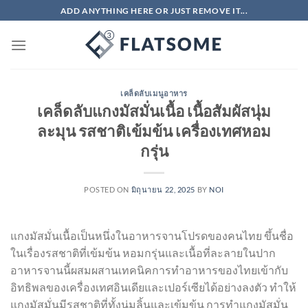
ข้าม
ADD ANYTHING HERE OR JUST REMOVE IT...
ไป
ยัง
เนื้อหา
เคล็ดลับเมนูอาหาร
เคล็ดลับแกงมัสมั่นเนื้อ เนื้อสัมผัสนุ่ม
ละมุน รสชาติเข้มข้น เครื่องเทศหอม
กรุ่น
POSTED ON
มิถุนายน 22, 2025
BY
NOI
แกงมัสมั่นเนื้อเป็นหนึ่งในอาหารจานโปรดของคนไทย ขึ้นชื่อ
ในเรื่องรสชาติที่เข้มข้น หอมกรุ่นและเนื้อที่ละลายในปาก
อาหารจานนี้ผสมผสานเทคนิคการทำอาหารของไทยเข้ากับ
อิทธิพลของเครื่องเทศอินเดียและเปอร์เซียได้อย่างลงตัว ทำให้
แกงมัสมั่นมีรสชาติที่ทั้งนุ่มลิ้นและเข้มข้น การทำแกงมัสมั่น