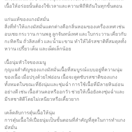
เนื้อให้อร่อยนั้นต้องใช้เวลาและความพิถีพิถันในทุกขั้นตอน
แก่นแท้ของแกงมัสมั่น
สิ่งที่ทำให้แกงมัสมั่นแตกต่างคือกลิ่นหอมของเครื่องเทศ เช่น
อบเชย กระวาน กานพลู ลูกจันทน์เทศ และใบกระวาน เคี่ยวกับ
กะทิครีม ถั่วลิสงคั่ว และน้ำมะขาม ทำให้ได้รสชาติที่สมดุลทั้ง
หวาน เปรี้ยว เค็ม และเผ็ดเล็กน้อย
เนื้อนุ่มหัวใจของเมนู
กุญแจสำคัญของแกงมัสมั่นเนื้อที่สมบูรณ์แบบอยู่ที่ความนุ่ม
ของเนื้อ เมื่อปรุงด้วยไฟอ่อน เนื้อจะดูดซับรสชาติของแกง
ทั้งหมดในขณะที่ยังนุ่มและชุ่มฉ่ำ การใช้เนื้อที่มีลายหินอ่อน
อย่างดี เช่น เนื้อส่วนคอหรืออกวัว ช่วยให้เนื้อยังคงชุ่มฉ่ำและ
มีรสชาติดีโดยไม่เหนียวหรือเคี้ยวยาก
เคล็ดลับการตุ๋นเนื้อให้นุ่ม
การตุ๋นเนื้อให้เปื่อยนุ่มเป็นขั้นตอนที่สำคัญที่สุดในการทำแกง
มัสมั่น