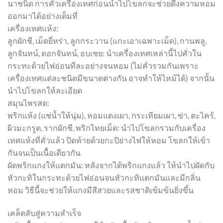
นาชนิด การคั่วเครื่องเทศก่อนนำไปโขลกจะช่วยดึงความหอม
ออกมาได้อย่างเต็มที่
เครื่องเทศแห้ง:
ลูกผักชี, เม็ดยี่หร่า, ลูกกระวาน (แกะเอาเฉพาะเม็ด), กานพลู,
ลูกจันทน์, ดอกจันทน์, อบเชย: นำเครื่องเทศเหล่านี้ไปคั่วใน
กระทะด้วยไฟอ่อนทีละอย่างจนหอม (ไม่คั่วรวมกันเพราะ
เครื่องเทศแต่ละชนิดมีขนาดต่างกัน อาจทำให้ไหม้ได้) จากนั้น
นำไปโขลกให้ละเอียด
สมุนไพรสด:
พริกแห้ง (แช่น้ำให้นุ่ม), หอมแดงเผา, กระเทียมเผา, ข่า, ตะไคร้,
ผิวมะกรูด, รากผักชี, พริกไทยเม็ด: นำไปโขลกรวมกับเครื่อง
เทศแห้งที่คั่วแล้ว ปิดท้ายด้วยกะปิย่างไฟให้หอม โขลกให้เข้า
กันจนเป็นเนื้อเดียวกัน
ผัดพริกแกงให้แตกมัน: หลังจากได้พริกแกงแล้ว ให้นำไปผัดกับ
หัวกะทิในกระทะด้วยไฟอ่อนจนหัวกะทิแตกมันและมีกลิ่น
หอม วิธีนี้จะช่วยให้แกงมีสีสวยและรสชาติเข้มข้นยิ่งขึ้น
เคล็ดลับสู่ความสำเร็จ