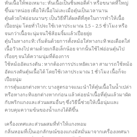
หั่นเนื้อให้พอเหมาะ: หั่นเนื้อเป็นชิ้นพอดีคำ หรือขนาดที่ใหญ่
ขึ้นมาหน่อย เพื่อให้เนื้อไม่เละเมื่อตุ๋นเป็นเวลานาน
ตุ๋นด้วยไฟอ่อนนานๆ: เป็นวิธีที่ได้ผลดีที่สุดในการทำให้เนื้อ
เปื่อยนุ่ม โดยทั่วไปจะใช้เวลาประมาณ 1.5 – 2.5 ชั่วโมง หรือ
จนกว่าเนื้อจะนุ่มจนใช้ส้อมจิ้มแล้วเปื่อยยุ่ย
ตุ๋นในหางกะทิ: เริ่มต้นด้วยการตั้งหม้อใส่หางกะทิ พอเดือดใส่
เนื้อวัวลงไป ตามด้วยเกลือเล็กน้อย จากนั้นใช้ไฟอ่อนตุ๋นไป
เรื่อยๆ จนได้ความนุ่มที่ต้องการ
ใช้หม้ออัดแรงดัน : หากต้องการประหยัดเวลา สามารถใช้หม้อ
อัดแรงดันตุ๋นเนื้อได้ โดยใช้เวลาประมาณ 1 ชั่วโมง เนื้อก็จะ
เปื่อยนุ่ม
การตุ๋นแยกต่างหาก: บางสูตรอาจแนะนำให้ตุ๋นเนื้อในน้ำเปล่า
หรือหางกะทิแยกต่างหากก่อน แล้วค่อยนำเนื้อที่ตุ๋นแล้วมาผัด
กับพริกแกงและส่วนผสมอื่นๆ ซึ่งวิธีนี้ช่วยให้เนื้อนุ่มและ
ควบคุมความข้นของน้ำแกงได้ดีขึ้น
เครื่องเทศและส่วนผสมที่ทำให้แกงหอม
กลิ่นหอมที่เป็นเอกลักษณ์ของแกงมัสมั่นมาจากเครื่องเทศนา