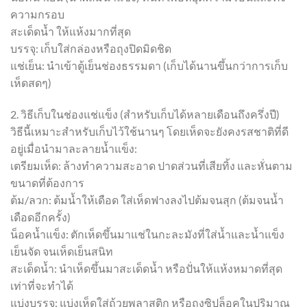
ความกรอบ
สะเด็ดน้ำ ให้แห้งมากที่สุด
บรรจุ: เก็บใส่กล่องหรือถุงปิดมิดชิด
แช่เย็น: นำเข้าตู้เย็นช่องธรรมดา (เก็บได้นานขึ้นกว่าการเก็บ
เห็ดสดๆ)
2. วิธีเก็บในช่องแช่แข็ง (สำหรับเก็บได้หลายเดือนถึงครึ่งปี)
วิธีนี้เหมาะสำหรับเก็บไว้ใช้นานๆ โดยเห็ดจะยังคงรสชาติที่ดี
อยู่เมื่อนำมาละลายน้ำแข็ง:
เตรียมเห็ด: ล้างทำความสะอาด ปาดส่วนที่เสียทิ้ง และหั่นตาม
ขนาดที่ต้องการ
ต้ม/ลวก: ต้มน้ำให้เดือด ใส่เห็ดฟางลงไปต้มจนสุก (ต้มจนน้ำ
เดือดอีกครั้ง)
น็อคน้ำแข็ง: ตักเห็ดขึ้นมาแช่ในกะละมังที่ใส่น้ำและน้ำแข็ง
เย็นจัด จนเห็ดเย็นสนิท
สะเด็ดน้ำ: นำเห็ดขึ้นมาสะเด็ดน้ำ หรือปั่นให้แห้งหมาดที่สุด
เท่าที่จะทำได้
แบ่งบรรจุ: แบ่งเห็ดใส่ถ้วยพลาสติก หรือถุงซิปล็อคในปริมาณ