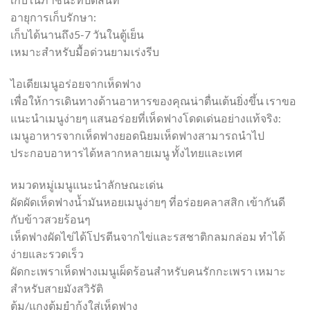
อายุการเก็บรักษา:
เก็บได้นานถึง5-7 วันในตู้เย็น
เหมาะสำหรับมื้อด่วนยามเร่งรีบ
ไอเดียเมนูอร่อยจากเห็ดฟาง
เพื่อให้การเดินทางด้านอาหารของคุณน่าตื่นเต้นยิ่งขึ้น เราขอ
แนะนำเมนูง่ายๆ แสนอร่อยที่เห็ดฟางโดดเด่นอย่างแท้จริง:
เมนูอาหารจากเห็ดฟางยอดนิยมเห็ดฟางสามารถนำไป
ประกอบอาหารได้หลากหลายเมนู ทั้งไทยและเทศ
หมวดหมู่เมนูแนะนำลักษณะเด่น
ผัดผัดเห็ดฟางน้ำมันหอยเมนูง่ายๆ ที่อร่อยคลาสสิก เข้ากันดี
กับข้าวสวยร้อนๆ
เห็ดฟางผัดไข่ได้โปรตีนจากไข่และรสชาติกลมกล่อม ทำได้
ง่ายและรวดเร็ว
ผัดกะเพราเห็ดฟางเมนูเผ็ดร้อนสำหรับคนรักกะเพรา เหมาะ
สำหรับสายมังสวิรัติ
ต้ม/แกงต้มยำกุ้งใส่เห็ดฟาง