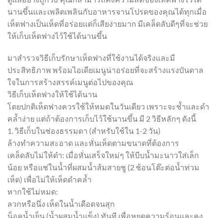
นานขึ้นและเพลิดเพลินกับอาหารจานโปรดของคุณได้ทุกเมื่อ
เห็ดฟางเป็นเห็ดที่อร่อยแต่ก็เสียง่ายมาก มีเคล็ดลับดีๆที่จะช่วย
ให้เก็บเห็ดฟางไว้ใช้ได้นานขึ้น
มาสำรวจวิธีเก็บรักษาเห็ดฟางที่ใช้งานได้จริงและมี
ประสิทธิภาพ พร้อมไอเดียเมนูน่าอร่อยที่จะสร้างแรงบันดาล
ใจในการสร้างสรรค์เมนูต่อไปของคุณ
วิธีเก็บเห็ดฟางให้ใช้ได้นาน
โดยปกติเห็ดฟางควรใช้ให้หมดในวันเดียว เพราะจะช้ำและดำ
คล้ำง่าย แต่ถ้าต้องการเก็บไว้ใช้นานขึ้น มี 2 วิธีหลักๆ ดังนี้
1. วิธีเก็บในช่องธรรมดา (สำหรับใช้ใน 1-2 วัน)
ล้างทำความสะอาด และหั่นเห็ดตามขนาดที่ต้องการ
เคล็ดลับไม่ให้ดำ: เมื่อหั่นเสร็จใหม่ๆ ให้บีบน้ำมะนาวใส่เล็ก
น้อย หรือแช่ในน้ำที่ผสมน้ำส้มสายชู (2 ช้อนโต๊ะต่อน้ำท่วม
เห็ด) เพื่อไม่ให้เห็ดดำคล้ำ
หากใช้ไม่หมด:
ลวกหรือนึ่ง เห็ดในน้ำเดือดจนสุก
น็อคน้ำเย็น (น้ำผสมน้ำแข็ง) ทันที เพื่อหยุดความร้อนและคง