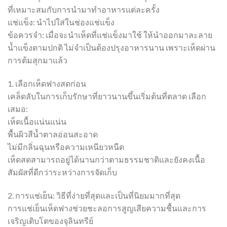
ที่เหมาะสมกับการนำมาทำอาหารแต่ละครั้ง
แช่แข็ง: นำไปใส่ในช่องแช่แข็ง
ข้อควรจำ: เมื่อจะนำเห็ดที่แช่แข็งมาใช้ ให้นำออกมาละลาย
น้ำแข็งตามปกติ ไม่จำเป็นต้องปรุงอาหารนาน เพราะเห็ดผ่าน
การต้มสุกมาแล้ว
1. เลือกเห็ดฟางสดก่อน
เคล็ดลับในการเก็บรักษาที่ยาวนานขึ้นเริ่มต้นที่ตลาด เลือก
เสมอ:
เห็ดเนื้อแน่นแน่น
พื้นผิวสีน้ำตาลอ่อนสะอาด
ไม่มีกลิ่นฉุนหรือความเหนียวหนืด
เห็ดสดสามารถอยู่ได้นานกว่าตามธรรมชาติและยังคงเนื้อ
สัมผัสที่ดีกว่าระหว่างการจัดเก็บ
2. การแช่เย็น: วิธีที่ง่ายที่สุดและเป็นที่นิยมมากที่สุด
การแช่เย็นเห็ดฟางช่วยชะลอการสูญเสียความชื้นและการ
เจริญเติบโตของจุลินทรีย์