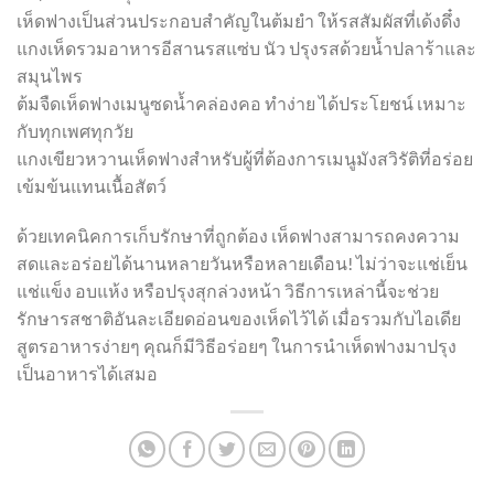
เห็ดฟางเป็นส่วนประกอบสำคัญในต้มยำ ให้รสสัมผัสที่เด้งดึ๋ง
แกงเห็ดรวมอาหารอีสานรสแซ่บ นัว ปรุงรสด้วยน้ำปลาร้าและ
สมุนไพร
ต้มจืดเห็ดฟางเมนูซดน้ำคล่องคอ ทำง่าย ได้ประโยชน์ เหมาะ
กับทุกเพศทุกวัย
แกงเขียวหวานเห็ดฟางสำหรับผู้ที่ต้องการเมนูมังสวิรัติที่อร่อย
เข้มข้นแทนเนื้อสัตว์
ด้วยเทคนิคการเก็บรักษาที่ถูกต้อง เห็ดฟางสามารถคงความ
สดและอร่อยได้นานหลายวันหรือหลายเดือน! ไม่ว่าจะแช่เย็น
แช่แข็ง อบแห้ง หรือปรุงสุกล่วงหน้า วิธีการเหล่านี้จะช่วย
รักษารสชาติอันละเอียดอ่อนของเห็ดไว้ได้ เมื่อรวมกับไอเดีย
สูตรอาหารง่ายๆ คุณก็มีวิธีอร่อยๆ ในการนำเห็ดฟางมาปรุง
เป็นอาหารได้เสมอ