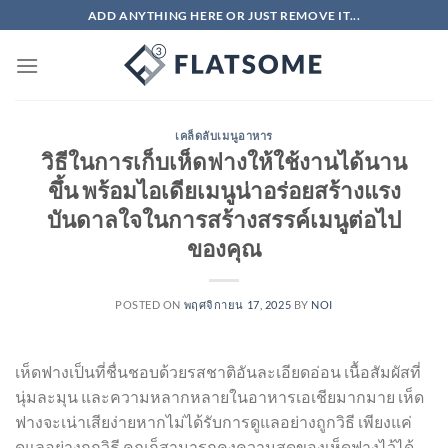
ข้าม
ADD ANYTHING HERE OR JUST REMOVE IT...
ไป
ยัง
เนื้อหา
เคล็ดลับเมนูอาหาร
วิธีในการเก็บเห็ดฟางให้ใช้งานได้นาน
ขึ้น พร้อมไอเดียเมนูน่าอร่อยสร้างแรง
บันดาลใจในการสร้างสรรค์เมนูต่อไป
ของคุณ
POSTED ON
พฤศจิกายน 17, 2025
BY
NOI
เห็ดฟางเป็นที่ชื่นชอบด้วยรสชาติอันละเอียดอ่อน เนื้อสัมผัสที่
นุ่มละมุน และความหลากหลายในอาหารเอเชียมากมาย เห็ด
ฟางจะเน่าเสียง่ายหากไม่ได้รับการดูแลอย่างถูกวิธี เพียงแค่
ดูแลอย่างถูกวิธี คุณก็สามารถคงความสดของเห็ดฟางไว้ได้