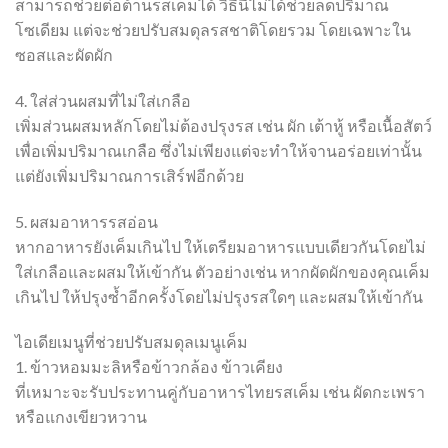
สามารถช่วยต่อต้านรสเค็มได้ วิธีนี้ไม่ได้ช่วยลดปริมาณ
โซเดียม แต่จะช่วยปรับสมดุลรสชาติโดยรวม โดยเฉพาะใน
ซอสและผัดผัก
4. ใส่ส่วนผสมที่ไม่ใส่เกลือ
เพิ่มส่วนผสมหลักโดยไม่ต้องปรุงรส เช่น ผัก เต้าหู้ หรือเนื้อสัตว์
เพื่อเพิ่มปริมาณเกลือ ซึ่งไม่เพียงแต่จะทำให้จานอร่อยเท่านั้น
แต่ยังเพิ่มปริมาณการเสิร์ฟอีกด้วย
5. ผสมอาหารรสอ่อน
หากอาหารยังเค็มเกินไป ให้เตรียมอาหารแบบเดียวกันโดยไม่
ใส่เกลือและผสมให้เข้ากัน ตัวอย่างเช่น หากผัดผักของคุณเค็ม
เกินไป ให้ปรุงซ้ำอีกครั้งโดยไม่ปรุงรสใดๆ และผสมให้เข้ากัน
ไอเดียเมนูที่ช่วยปรับสมดุลเมนูเค็ม
1. ข้าวหอมมะลิหรือข้าวกล้อง ข้าวเคียง
ที่เหมาะจะรับประทานคู่กับอาหารไทยรสเค็ม เช่น ผัดกะเพรา
หรือแกงเขียวหวาน