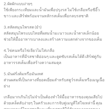
2. ผัดผักแบบง่ายๆ
ใช้เพียงกระเทียมและน้ำมันเพื่อปรุงรส ไม่ใช้เกลือหรือซีอิ๊ว
ขาว และเสิร์ฟพร้อมจานหลักรสเค็มเพื่อกลบรสชาติ
3. สลัดสมุนไพรสด (ยำ)
สลัดสมุนไพรแบบไทยที่ผสมน้ำมะนาวและน้ำตาลเล็กน้อย
ช่วยให้มื้ออาหารเบาลงและสร้างความแตกต่างจากของเค็ม
4. ไข่คนหรือไข่เจียวไม่ใส่เกลือ
เป็นอาหารที่มีรสชาติอ่อนๆ และดูดซับรสเค็มได้ดี เสิร์ฟคู่กับ
อาหารรสเค็มเพื่อสร้างความสมดุล
5. มันฝรั่งต้มหรือมันเทศ
ส่วนผสมที่เป็นกลางที่ยอดเยี่ยมสำหรับสตูว์รสเค็มหรือเมนูเนื้อ
ย่าง
เกลือมากเกินไปไม่จำเป็นต้องทำให้มื้ออาหารของคุณเสียไป
ด้วยเคล็ดลับง่ายๆ ในครัวและการจับคู่เมนูที่ใส่ใจเหล่านี้ คุณ
สามารถแก้ไขรสชาติและเพิ่มรสชาติให้กับจานอาหารของ