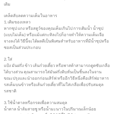
เดิม
เคล็ดลับลดความเค็มในอาหาร
1. เติมของเหลว
หากซุป แกง หรือสตูว์ของคุณเค็มเกินไป การเติมน้ำ น้ำซุป
(แบบไม่เค็ม) หรือแม้แต่กะทิลงไปก็อาจทำให้ความเค็มเจือ
จางลงได้ วิธีนี้จะได้ผลดีเป็นพิเศษสำหรับอาหารที่มีน้ำซุปหรือ
ซอสเป็นส่วนประกอบ
2. ใส่
แป้ง มันฝรั่ง ข้าว เส้นก๋วยเตี๋ยว หรือพาสต้าสามารถดูดซับเกลือ
ได้บางส่วน คุณสามารถใส่มันฝรั่งดิบหั่นเป็นชิ้นลงในจาน
ขณะปรุงและนำออกก่อนเสิร์ฟ หรืออีกวิธีหนึ่งคือเสิร์ฟอาหาร
รสเค็มบนข้าวหรือเส้นก๋วยเตี๋ยวที่ไม่ใส่เกลือเพื่อปรับสมดุล
รสชาติ
3. ใช้น้ำตาลหรือกรดเพื่อความสมดุล
น้ำตาล น้ำส้มสายชู หรือน้ำมะนาวในปริมาณเล็กน้อย