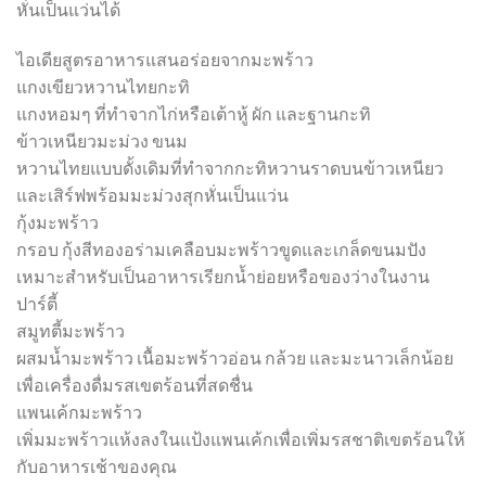
หั่นเป็นแว่นได้
ไอเดียสูตรอาหารแสนอร่อยจากมะพร้าว
แกงเขียวหวานไทยกะทิ
แกงหอมๆ ที่ทำจากไก่หรือเต้าหู้ ผัก และฐานกะทิ
ข้าวเหนียวมะม่วง ขนม
หวานไทยแบบดั้งเดิมที่ทำจากกะทิหวานราดบนข้าวเหนียว
และเสิร์ฟพร้อมมะม่วงสุกหั่นเป็นแว่น
กุ้งมะพร้าว
กรอบ กุ้งสีทองอร่ามเคลือบมะพร้าวขูดและเกล็ดขนมปัง
เหมาะสำหรับเป็นอาหารเรียกน้ำย่อยหรือของว่างในงาน
ปาร์ตี้
สมูทตี้มะพร้าว
ผสมน้ำมะพร้าว เนื้อมะพร้าวอ่อน กล้วย และมะนาวเล็กน้อย
เพื่อเครื่องดื่มรสเขตร้อนที่สดชื่น
แพนเค้กมะพร้าว
เพิ่มมะพร้าวแห้งลงในแป้งแพนเค้กเพื่อเพิ่มรสชาติเขตร้อนให้
กับอาหารเช้าของคุณ