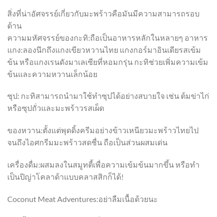
สิ่งที่น่าอัศจรรย์เกี่ยวกับมะพร้าวคือมันมีความสามารถรอบ
ด้าน
ความมหัศจรรย์ของกะทิ:ถือเป็นอาหารหลักในหลายๆ อาหาร
แกง:ลองนึกถึงแกงเขียวหวานไทย แกงกอร์มาอินเดียรสเข้ม
ข้น หรือแกงเรนดังมาเลเซียที่หอมกรุ่น กะทิช่วยเพิ่มความเข้ม
ข้นและความหวานเล็กน้อย
ซุป: กะทิสามารถนำมาใช้ทำซุปได้อย่างสบายใจ เช่น ต้มข่าไก่
หรือซุปถั่วและมะพร้าวรสเผ็ด
ของหวาน:ตั้งแต่พุดดิ้งครีมอย่างข้าวเหนียวมะพร้าวไทยไป
จนถึงไอศกรีมมะพร้าวสดชื่น ถือเป็นส่วนผสมเด่น
เครื่องดื่ม:ผสมลงในสมูทตี้เพื่อความเข้มข้นมากขึ้น หรือทำ
เป็นปิญ่าโคลาด้าแบบคลาสสิกก็ได้!
Coconut Meat Adventures:อย่าลืมเนื้อด้วยนะ