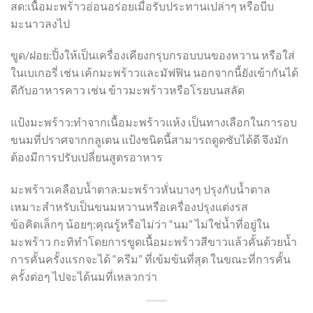
สด:เนื้อมะพร้าวอ่อนอร่อยเมื่อรับประทานเปล่าๆ หรือบีบ
มะนาวลงไป
ขูด/ฝอย:ปิ้งให้เป็นเครื่องเคียงกรุบกรอบบนของหวาน หรือใส่
ในเบเกอรี่ เช่น เค้กมะพร้าวและมัฟฟิน นอกจากนี้ยังเข้ากันได้
ดีกับอาหารคาว เช่น ข้าวมะพร้าวหรือโรยบนสลัด
แป้งมะพร้าว:ทำจากเนื้อมะพร้าวแห้ง เป็นทางเลือกในการอบ
ขนมที่ปราศจากกลูเตน แป้งชนิดนี้สามารถดูดซับได้ดี จึงมัก
ต้องมีการปรับเปลี่ยนสูตรอาหาร
มะพร้าวเคลือบน้ำตาล:มะพร้าวหั่นบางๆ ปรุงกับน้ำตาล
เหมาะสำหรับเป็นขนมหวานหรือเครื่องปรุงแต่งรส
ข้อคิดเล็กๆ น้อยๆ:คุณรู้หรือไม่ว่า “นม” ไม่ใช่น้ำที่อยู่ใน
มะพร้าว กะทิทำโดยการขูดเนื้อมะพร้าวสีขาวแล้วคั้นด้วยน้ำ
การคั้นครั้งแรกจะได้ “ครีม” ที่เข้มข้นที่สุด ในขณะที่การคั้น
ครั้งต่อๆ ไปจะได้นมที่เหลวกว่า