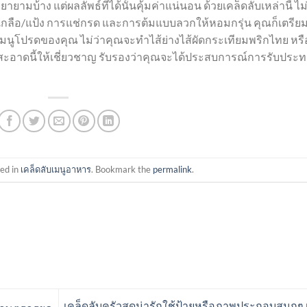
้าง แต่ผลลัพธ์ที่ได้นั้นคุ้มค่าแน่นอน ด้วยเคล็ดลับเหล่านี้ ไม่
กลือ/แป้ง การแช่กรด และการต้มแบบลวกให้หอมกรุ่น คุณก็เตรียม
บเมนูโปรดของคุณ ไม่ว่าคุณจะทำไส้ย่างไส้ผัดกระเทียมพริกไทย หรื
ะอาดนี้ให้เชี่ยวชาญ รับรองว่าคุณจะได้ประสบการณ์การรับประ
ted in
เคล็ดลับเมนูอาหาร
. Bookmark the
permalink
.
เคล็ดลับครัวสุดน่ารักใช้ป้ายหรือภาพประกอบสนุกๆ เ