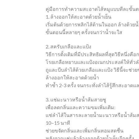
คู่มือการทำความสะอาดไส้หมูแบบทีละขั้น
1. ล้างออกให้สะอาดด้วยน้ำเย็น
เริ่มต้นด้วยการพลิกไส้ด้านในออก ล้างด้วยน้
ขั้นตอนนี้หลายๆ ครั้งจนกว่าน้ำจะใส
2. สครับเกลือและแป้ง
วิธีการดั้งเดิมที่มีประสิทธิผลที่สุดวิธีหนึ่งค
โรยเกลือหยาบและแป้งอเนกประสงค์ให้ทั่วล
ถูและบีบลำไส้ด้วยเกลือและแป้ง วิธีนี้จะช่วย
ล้างออกให้สะอาดด้วยน้ำ
ทำซ้ำ 2-3 ครั้ง จนกระทั่งลำไส้รู้สึกสะอาดแ
3. แช่มะนาวหรือน้ำส้มสายชู
เพื่อลดกลิ่นและความขมเพิ่มเติม:
แช่ลำไส้ในสารละลายน้ำมะนาวหรือน้ำส้มสาย
10–15 นาที
ช่วยขจัดกลิ่นและเพิ่มกลิ่นหอมสดชื่น
หลังจากแช่แล้วล้างออกด้วยน้ำเย็นอีกครั้ง