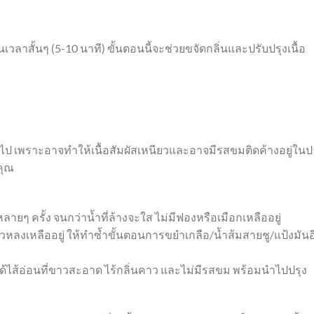
เวลาสั้นๆ (5-10 นาที) ขั้นตอนนี้จะช่วยขจัดกลิ่นและปรับปรุงเนื้อ
กินไป เพราะอาจทำให้เนื้อสัมผัสเหนียวและอาจมีรสขมติดค้างอยู่ใน
คุณ
หลายๆ ครั้ง จนกว่าน้ำที่ล้างจะใส ไม่มีฟองหรือเมือกเหลืออยู่
าวหลงเหลืออยู่ ให้ทำซ้ำขั้นตอนการขยำเกลือ/น้ำส้มสายชู/แป้งมันอ
ได้ไส้อ่อนที่ขาวสะอาด ไร้กลิ่นคาว และไม่มีรสขม พร้อมนำไปปรุง