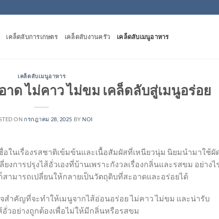
เคล็ดลับการเกษตร
เคล็ดลับงานครัว
เคล็ดลับเมนูอาหาร
เคล็ดลับเมนูอาหาร
ะอาด ไม่คาว ไม่ขม เคล็ดลับสู่เมนูอร่อย
STED ON
กรกฎาคม 28, 2025
BY
NOI
นชื่อในเรื่องรสชาติเข้มข้นและเนื้อสัมผัสที่เหนียวนุ่ม นิยมนำมาใช้ผั
ยงการปรุงไส้อั่วเองที่บ้านเพราะกังวลเรื่องกลิ่นและรสขม อย่างไ
วก็สามารถเปลี่ยนให้กลายเป็นวัตถุดิบที่สะอาดและอร่อยได้
จสำคัญที่จะทำให้เมนูจากไส้อ่อนอร่อย ไม่คาว ไม่ขม และน่ารับ
ั่วอย่างถูกต้องเพื่อไม่ให้มีกลิ่นหรือรสขม