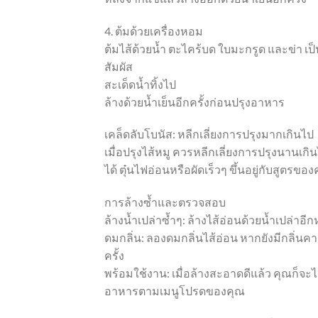
4. ต้มด้วยเครื่องหอม
ต้มไส้ด้วยน้ำ ตะไคร้บด ใบมะกรูด และข่า เป็น
สัมผัส
สะเด็ดน้ำทิ้งไป
ล้างด้วยน้ำเย็นอีกครั้งก่อนปรุงอาหาร
เคล็ดลับโบนัส: หลีกเลี่ยงการปรุงมากเกินไป
เมื่อปรุงไส้หมู ควรหลีกเลี่ยงการปรุงนานเ
ได้ ตุ๋นไฟอ่อนหรือผัดเร็วๆ ขึ้นอยู่กับสูตรของ
การล้างซ้ำและตรวจสอบ
ล้างน้ำเปล่าซ้ำๆ: ล้างไส้อ่อนด้วยน้ำเปล่าอีก
ดมกลิ่น: ลองดมกลิ่นไส้อ่อน หากยังมีกลิ่นค
ครั้ง
พร้อมใช้งาน: เมื่อล้างสะอาดดีแล้ว คุณก็จะ
อาหารตามเมนูโปรดของคุณ