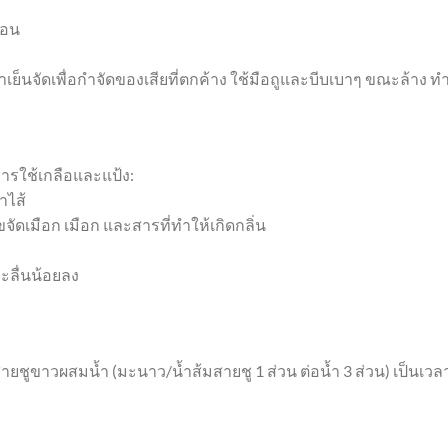
ตอน
ำเย็นจัดเพื่อกำจัดของเสียที่ตกค้าง ใช้มือถูและบีบเบาๆ ขณะล้าง ท
ือการใช้เกลือและแป้ง:
ำไส้
ขจัดเมือก เมือก และสารที่ทำให้เกิดกลิ่น
ละลื่นน้อยลง
ชูขาวผสมน้ำ (มะนาว/น้ำส้มสายชู 1 ส่วน ต่อน้ำ 3 ส่วน) เป็นเวล