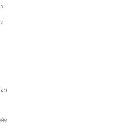
้ำ
รง
ื่อน
วติด