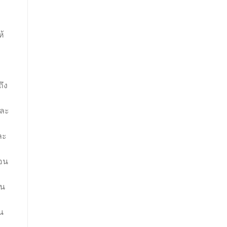
ห้
ถึง
และ
ละ
้อน
้น
น