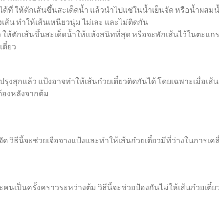
ด้ที่ ให้ตักเส้นขึ้นสะเด็ดน้ำ แล้วนำไปแช่ในน้ำเย็นจัด หรือน้ำผสมน
ส้น ทำให้เส้นเหนียวนุ่ม ไม่เละ และไม่ติดกัน
 ให้ตักเส้นขึ้นสะเด็ดน้ำให้แห้งสนิทที่สุด หรือจะพักเส้นไว้ในตะแก
ตี๋ยว
อปรุงสุกแล้ว แป้งอาจทำให้เส้นก๋วยเตี๋ยวติดกันได้ โดยเฉพาะเมื่อเส้น
กต้องหลังจากต้ม
ัด วิธีนี้จะช่วยเจือจางแป้งและทำให้เส้นก๋วยเตี๋ยวมีที่ว่างในการเคล
คนเป็นครั้งคราวระหว่างต้ม วิธีนี้จะช่วยป้องกันไม่ให้เส้นก๋วยเตี๋ย