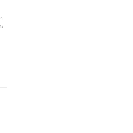
้ำ
ุณ