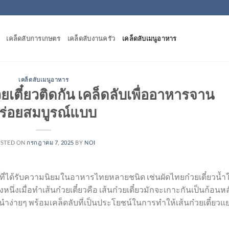
เคล็ดลับการเกษตร
เคล็ดลับงานครัว
เคล็ดลับเมนูอาหาร
เคล็ดลับเมนูอาหาร
ก๋วยเตี๋ยวติดกัน เคล็ดลับเพื่ออาหารจาน
ร่อยสมบูรณ์แบบ
STED ON
กรกฎาคม 7, 2025
BY
NOI
สมที่ได้รับความนิยมในอาหารไทยหลายชนิด เช่นผัดไทยก๋วยเตี๋ยวน้ำ
ึ่งเมื่อทำเส้นก๋วยเตี๋ยวคือ เส้นก๋วยเตี๋ยวมักจะเกาะกันเป็นก้อนหล
นะนำง่ายๆ พร้อมเคล็ดลับที่เป็นประโยชน์ในการทำให้เส้นก๋วยเตี๋ยวแ