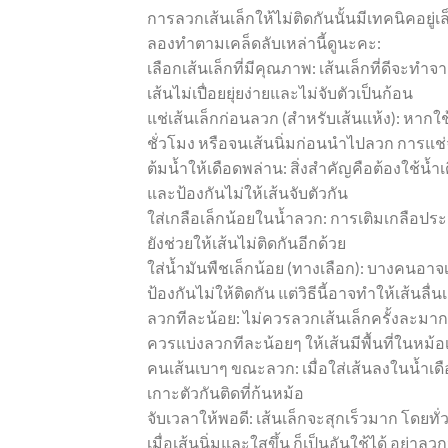
การลวกเส้นเล็กให้ไม่ติดกันนั้นมีเทคนิคอยู่เล็
ลองทำตามเคล็ดลับเหล่านี้ดูนะคะ:
เลือกเส้นเล็กที่มีคุณภาพ: เส้นเล็กที่ดีจะ
เส้นไม่เปื่อยยุ่ยง่ายและไม่จับตัวเป็นก้อน
แช่เส้นเล็กก่อนลวก (สำหรับเส้นแห้ง): หาก
ชั่วโมง หรือจนเส้นนิ่มก่อนนำไปลวก การแช่จ
ต้มน้ำให้เดือดพล่าน: สิ่งสำคัญคือต้องใช้น้ำเ
และป้องกันไม่ให้เส้นจับตัวกัน
ใส่เกลือเล็กน้อยในน้ำลวก: การเติมเกลือประ
ยังช่วยให้เส้นไม่ติดกันอีกด้วย
ใส่น้ำมันพืชเล็กน้อย (ทางเลือก): บางคนอา
ป้องกันไม่ให้ติดกัน แต่วิธีนี้อาจทำให้เส้นลื่น
ลวกทีละน้อย: ไม่ควรลวกเส้นเล็กครั้งละมากๆ
ควรแบ่งลวกทีละน้อยๆ ให้เส้นมีพื้นที่ในหม้
คนเส้นเบาๆ ขณะลวก: เมื่อใส่เส้นลงในน้ำเดือ
เกาะตัวกันติดที่ก้นหม้อ
จับเวลาให้พอดี: เส้นเล็กจะสุกเร็วมาก โดยทั
เมื่อเส้นนิ่มและใสขึ้น ก็เป็นอันใช้ได้ อย่