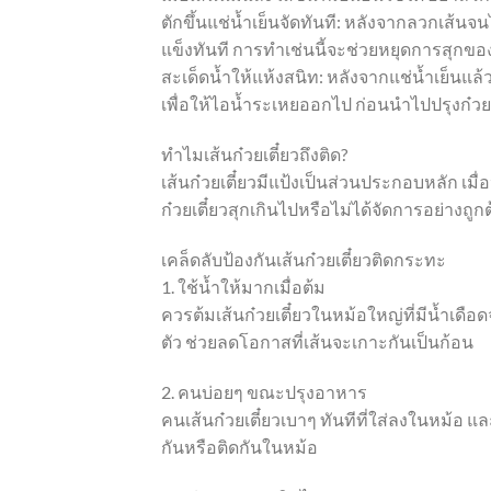
ตักขึ้นแช่น้ำเย็นจัดทันที: หลังจากลวกเส้นจนไ
แข็งทันที การทำเช่นนี้จะช่วยหยุดการสุกของเ
สะเด็ดน้ำให้แห้งสนิท: หลังจากแช่น้ำเย็นแล้ว
เพื่อให้ไอน้ำระเหยออกไป ก่อนนำไปปรุงก๋วยเ
ทำไมเส้นก๋วยเตี๋ยวถึงติด?
เส้นก๋วยเตี๋ยวมีแป้งเป็นส่วนประกอบหลัก เมื่
ก๋วยเตี๋ยวสุกเกินไปหรือไม่ได้จัดการอย่างถู
เคล็ดลับป้องกันเส้นก๋วยเตี๋ยวติดกระทะ
1. ใช้น้ำให้มากเมื่อต้ม
ควรต้มเส้นก๋วยเตี๋ยวในหม้อใหญ่ที่มีน้ำเดือดจ
ตัว ช่วยลดโอกาสที่เส้นจะเกาะกันเป็นก้อน
2. คนบ่อยๆ ขณะปรุงอาหาร
คนเส้นก๋วยเตี๋ยวเบาๆ ทันทีที่ใส่ลงในหม้อ และ
กันหรือติดกันในหม้อ