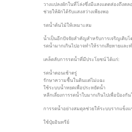
วางแปลงผักในที่โล่งซึ่งมีแสงแดดส่องถึงตลอ
ช่วยให้ผักได้รับแสงสว่างเพียงพอ
รดน้ำต้นไม้ให้เหมาะสม
น้ำเป็นอีกปัจจัยสำคัญสำหรับการเจริญเติบโ
รดน้ำมากเกินไปอาจทำให้รากเสียหายและทำ
เคล็ดลับการรดน้ำที่มีประโยชน์ ได้แก่:
รดน้ำตอนเช้าตรู่
รักษาความชื้นในดินแต่ไม่แฉะ
ใช้ระบบน้ำหยดเพื่อประหยัดน้ำ
หลีกเลี่ยงการรดน้ำใบมากเกินไปเพื่อป้องกั
การรดน้ำอย่างสมดุลช่วยให้ระบบรากแข็งแร
ใช้ปุ๋ยอินทรีย์