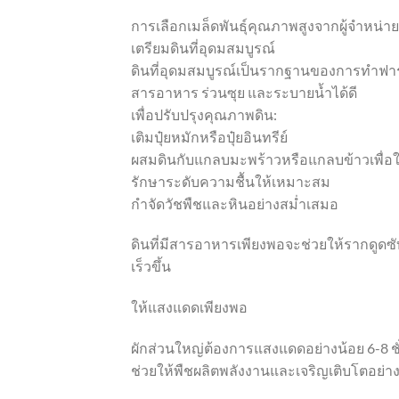
การเลือกเมล็ดพันธุ์คุณภาพสูงจากผู้จำหน่าย
เตรียมดินที่อุดมสมบูรณ์
ดินที่อุดมสมบูรณ์เป็นรากฐานของการทำฟาร์ม
สารอาหาร ร่วนซุย และระบายน้ำได้ดี
เพื่อปรับปรุงคุณภาพดิน:
เติมปุ๋ยหมักหรือปุ๋ยอินทรีย์
ผสมดินกับแกลบมะพร้าวหรือแกลบข้าวเพื่อให
รักษาระดับความชื้นให้เหมาะสม
กำจัดวัชพืชและหินอย่างสม่ำเสมอ
ดินที่มีสารอาหารเพียงพอจะช่วยให้รากดูดซั
เร็วขึ้น
ให้แสงแดดเพียงพอ
ผักส่วนใหญ่ต้องการแสงแดดอย่างน้อย 6-8 ช
ช่วยให้พืชผลิตพลังงานและเจริญเติบโตอย่าง