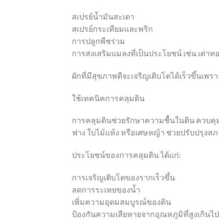
สเปรย์น้ำมันสะเดา
สเปรย์กระเทียมและพริก
การปลูกพืชร่วม
การส่งเสริมแมลงที่เป็นประโยชน์ เช่น เต่าท
ผักที่มีสุขภาพดีจะเจริญเติบโตได้เร็วขึ้นเ
ใช้เทคนิคการคลุมดิน
การคลุมดินช่วยรักษาความชื้นในดิน ควบคุมอ
ฟาง ใบไม้แห้ง หรือเศษหญ้า ช่วยปรับปรุงส
ประโยชน์ของการคลุมดิน ได้แก่:
การเจริญเติบโตของรากเร็วขึ้น
ลดการระเหยของน้ำ
เพิ่มความอุดมสมบูรณ์ของดิน
ป้องกันความเสียหายจากอุณหภูมิที่สูงเกินไป