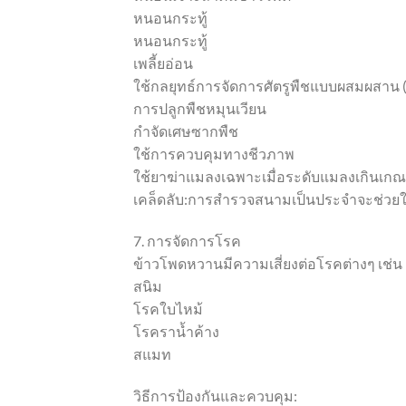
หนอนกระทู้
หนอนกระทู้
เพลี้ยอ่อน
ใช้กลยุทธ์การจัดการศัตรูพืชแบบผสมผสาน (
การปลูกพืชหมุนเวียน
กำจัดเศษซากพืช
ใช้การควบคุมทางชีวภาพ
ใช้ยาฆ่าแมลงเฉพาะเมื่อระดับแมลงเกินเกณฑ์
เคล็ดลับ:การสำรวจสนามเป็นประจำจะช่วยใ
7. การจัดการโรค
ข้าวโพดหวานมีความเสี่ยงต่อโรคต่างๆ เช่น
สนิม
โรคใบไหม้
โรคราน้ำค้าง
สแมท
วิธีการป้องกันและควบคุม: