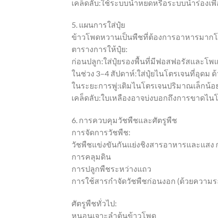
เคล็ดลับ:ใช้ระบบน้ำหยดหรือระบบน้ำร่องเพ
5. แผนการใส่ปุ๋ย
ข้าวโพดหวานเป็นพืชที่ต้องการอาหารมา
ตารางการให้ปุ๋ย:
ก่อนปลูก:ใส่ปุ๋ยรองพื้นที่มีฟอสฟอรัสและโพ
ในช่วง 3–4 สัปดาห์:ใส่ปุ๋ยไนโตรเจนที่อุดม 
ในระยะการพู่:เติมไนโตรเจนปริมาณเล็กน้อย
เคล็ดลับ:ใบเหลืองอาจบ่งบอกถึงการขาดไนโ
6. การควบคุมวัชพืชและศัตรูพืช
การจัดการวัชพืช:
วัชพืชแข่งขันกันแย่งชิงสารอาหารและแสง 
การคลุมดิน
การปลูกพืชระหว่างแถว
การใช้สารกำจัดวัชพืชก่อนงอก (ด้วยความระ
ศัตรูพืชทั่วไป:
หนอนเจาะลำต้นข้าวโพด