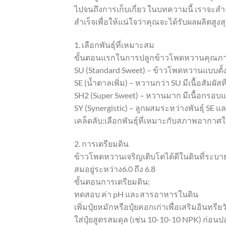
ไปจนถึงการเก็บเกี่ยว ในบทความนี้ เราจ
สำเร็จเพื่อให้แน่ใจว่าคุณจะได้รับผลผลิตสูง
1. เลือกพันธุ์ที่เหมาะสม
ขั้นตอนแรกในการปลูกข้าวโพดหวานคุณภาพส
SU (Standard Sweet) – ข้าวโพดหวานแบบดั้
SE (น้ำตาลเพิ่ม) – หวานกว่า SU มีเนื้อสัมผัสท
SH2 (Super Sweet) – หวานมาก มีเนื้อกรอบ
SY (Synergistic) – ลูกผสมระหว่างพันธุ์ S
เคล็ดลับ:เลือกพันธุ์ที่เหมาะกับสภาพอาก
2. การเตรียมดิน
ข้าวโพดหวานเจริญเติบโตได้ดีในดินที่ระบายน
สมอยู่ระหว่าง6.0 ถึง 6.8
ขั้นตอนการเตรียมดิน:
ทดสอบ ค่า pH และสารอาหารในดิน
เพิ่มปุ๋ยหมักหรือปุ๋ยคอกเก่าเพื่อเสริมอินทรีย
ใส่ปุ๋ยสูตรสมดุล (เช่น 10-10-10 NPK) ก่อนป