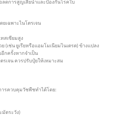
ื่อลดการสูญเสียน้ำและป้องกันโรคใบ
กโดยเฉพาะไนโตรเจน
แทสเซียมสูง
ด้วย (เช่น ยูเรียหรือแอมโมเนียมไนเตรต) ข้างแปลง
อีกครั้งหากจำเป็น
ตรเจน ควรปรับปุ๋ยให้เหมาะสม
การควบคุมวัชพืชทำได้โดย:
มัดระวัง)