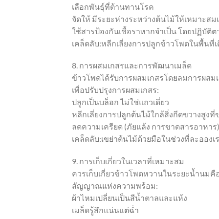
เลือกพันธุ์ที่ต้านทานโรค
จัดให้ มีระยะห่างระหว่างต้นไม้ให้เหมาะส
ใช้สารป้องกันเชื้อราหากจำเป็น โดยปฏิบั
เคล็ดลับ:หลีกเลี่ยงการปลูกข้าวโพดในพื้นที่
8. การผสมเกสรและการพัฒนาเมล็ด
ข้าวโพดได้รับการผสมเกสรโดยลมการผสมเกส
เพื่อปรับปรุงการผสมเกสร:
ปลูกเป็นบล็อก ไม่ใช่แถวเดี่ยว
หลีกเลี่ยงการปลูกต้นไม้ใกล้สิ่งกีดขวางสูงท
ลดความเครียด (ภัยแล้ง การขาดสารอาหาร) ให
เคล็ดลับ:เขย่าต้นไม้ด้วยมือในช่วงที่ละออ
9. การเก็บเกี่ยวในเวลาที่เหมาะสม
ควรเก็บเกี่ยวข้าวโพดหวานในระยะน้ำนมคือ เ
สัญญาณแห่งความพร้อม:
ผ้าไหมเปลี่ยนเป็นสีน้ำตาลและแห้ง
เมล็ดรู้สึกแน่นแต่ฉ่ำ