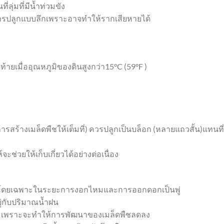
ี่ลุ่มที่มีน้ำท่วมขัง
งการปลูกแบบลึกเพราะอาจทำให้รากเสียหายได้
ท้ายเมื่ออุณหภูมิของดินสูงกว่า15°C (59°F )
การสร้างเมล็ดพืชให้เต็มที่) ควรปลูกเป็นบล็อก (หลายแถวสั้น)แทนที
ะช่วยให้เก็บเกี่ยวได้อย่างต่อเนื่อง
มอโดยเฉพาะในระยะการงอกไหมและการออกดอกเป็นพู่
ยู่กับปริมาณน้ำฝน
ก เพราะจะทำให้การพัฒนาของเมล็ดพืชลดลง