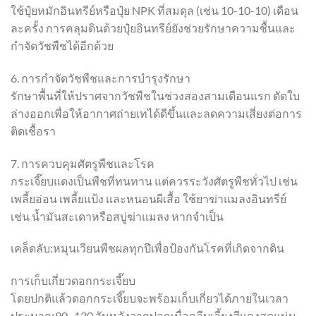
ใช้ปุ๋ยหมักอินทรีย์หรือปุ๋ย NPK ที่สมดุล (เช่น 10-10-10) เดือน
ละครั้ง การคลุมดินด้วยปุ๋ยอินทรีย์ยังช่วยรักษาความชื้นและ
กำจัดวัชพืชได้อีกด้วย
6. การกำจัดวัชพืชและการบำรุงรักษา
รักษาพื้นที่ให้ปราศจากวัชพืชในช่วงสองสามเดือนแรก ตัดใบ
ล่างออกเพื่อให้อากาศถ่ายเทได้ดีขึ้นและลดความเสี่ยงต่อการ
ติดเชื้อรา
7. การควบคุมศัตรูพืชและโรค
กระเจี๊ยบแดงเป็นพืชที่ทนทาน แต่ควรระวังศัตรูพืชทั่วไป เช่น
เพลี้ยอ่อน เพลี้ยแป้ง และหนอนผีเสื้อ ใช้ยาฆ่าแมลงอินทรีย์
เช่น น้ำมันสะเดาหรือสบู่ฆ่าแมลง หากจำเป็น
เคล็ดลับ:หมุนเวียนพืชผลทุกปีเพื่อป้องกันโรคที่เกิดจากดิน
การเก็บเกี่ยวดอกกระเจี๊ยบ
โดยปกติแล้วดอกกระเจี๊ยบจะพร้อมเก็บเกี่ยวได้ภายในเวลา
ประมาณ90–120 วันหลังจากปลูกเมื่อกลีบเลี้ยงสีแดงสดแน่น