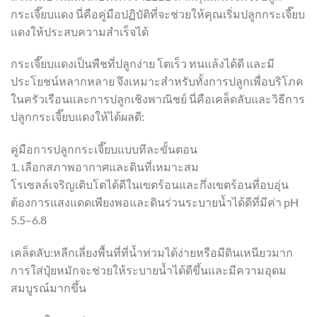
กระเจี๊ยบแดง นี่คือคู่มือปฏิบัติที่จะช่วยให้คุณเริ่มปลูกกระเจี๊ยบ
แดงให้ประสบความสำเร็จได้
กระเจี๊ยบแดงเป็นพืชที่ปลูกง่าย โตเร็ว ทนแล้งได้ดี และมี
ประโยชน์หลากหลาย จึงเหมาะสำหรับทั้งการปลูกเพื่อบริโภค
ในครัวเรือนและการปลูกเชิงพาณิชย์ นี่คือเคล็ดลับและวิธีการ
ปลูกกระเจี๊ยบแดงให้ได้ผลดี:
คู่มือการปลูกกระเจี๊ยบแบบทีละขั้นตอน
1. เลือกสภาพอากาศและดินที่เหมาะสม
โรเซลล์เจริญเติบโตได้ดีในเขตร้อนและกึ่งเขตร้อนที่อบอุ่น
ต้องการแสงแดดเพียงพอและดินร่วนระบายน้ำได้ดีที่มีค่า pH
5.5–6.8
เคล็ดลับ:หลีกเลี่ยงพื้นที่ที่น้ำท่วมได้ง่ายหรือมีดินเหนียวมาก
การใส่ปุ๋ยหมักจะช่วยให้ระบายน้ำได้ดีขึ้นและมีความอุดม
สมบูรณ์มากขึ้น