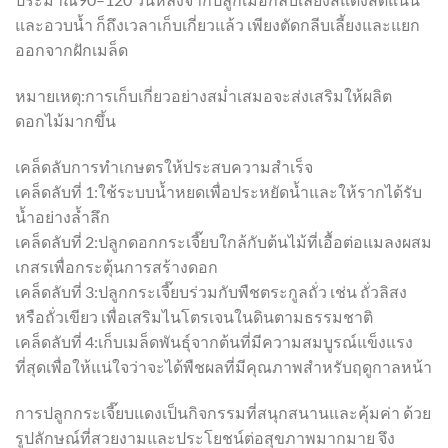
และอวบน้ำ ก็ถึงเวลาเก็บเกี่ยวแล้ว เพียงตัดกลีบเลี้ยงและแยก
ออกจากฝักเมล็ด
หมายเหตุ:การเก็บเกี่ยวอย่างสม่ำเสมอจะส่งเสริมให้ผลิต
ดอกไม้มากขึ้น
เคล็ดลับการทำเกษตรให้ประสบความสำเร็จ
เคล็ดลับที่ 1:ใช้ระบบน้ำหยดเพื่อประหยัดน้ำและให้รากได้รับ
น้ำอย่างล้ำลึก
เคล็ดลับที่ 2:ปลูกดอกกระเจี๊ยบใกล้กับต้นไม้ที่เอื้อต่อแมลงผสม
เกสรเพื่อกระตุ้นการสร้างดอก
เคล็ดลับที่ 3:ปลูกกระเจี๊ยบร่วมกับพืชตระกูลถั่ว เช่น ถั่วลิสง
หรือถั่วเขียว เพื่อเสริมไนโตรเจนในดินตามธรรมชาติ
เคล็ดลับที่ 4:เก็บเมล็ดพันธุ์จากต้นที่มีความสมบูรณ์แข็งแรง
ที่สุดเพื่อให้แน่ใจว่าจะได้พืชผลที่มีคุณภาพสำหรับฤดูกาลหน้า
การปลูกกระเจี๊ยบแดงเป็นกิจกรรมที่สนุกสนานและคุ้มค่า ด้วย
รูปลักษณ์ที่สวยงามและประโยชน์ต่อสุขภาพมากมาย จึง