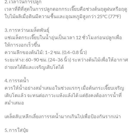
2. เวลาในการปลูก
เวลาที่ดีที่สุดในการปลูกดอกกระเจี๊ยบคือช่วงต้นฤดูฝนหรือฤดู
ใบไม้ผลิเมื่อดินมีความชื้นและอุณหภูมิสูงกว่า 25°C (77°F)
3. การหว่านเมล็ดพันธุ์
แช่เมล็ดกระเจี๊ยบในน้ำอุ่นเป็นเวลา 12 ชั่วโมงก่อนปลูกเพื่อ
ให้การงอกเร็วขึ้น
ความลึกของต้นไม้: 1–2 ซม. (0.4–0.8 นิ้ว)
ระยะห่าง: 60–90 ซม. (24–36 นิ้ว) ระหว่างต้นไม้เพื่อให้อากาศ
ถ่ายเทได้ดีและเจริญเติบโตได้
4. การรดน้ำ
ควรให้น้ำอย่างสม่ำเสมอในช่วงแรกๆ เมื่อต้นกระเจี๊ยบเจริญ
เติบโตแล้ว จะทนต่อภาวะแห้งแล้งได้ แต่ยังคงต้องการน้ำที่
สม่ำเสมอ
เคล็ดลับ:หลีกเลี่ยงการรดน้ำมากเกินไปเพื่อป้องกันรากเน่า
5. การใส่ปุ๋ย