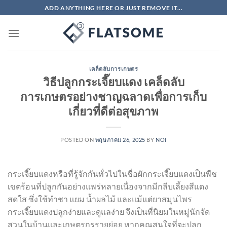
ข้าม
ADD ANYTHING HERE OR JUST REMOVE IT...
ไป
ยัง
เนื้อหา
เคล็ดลับการเกษตร
วิธีปลูกกระเจี๊ยบแดง เคล็ดลับ
การเกษตรอย่างชาญฉลาดเพื่อการเก็บ
เกี่ยวที่ดีต่อสุขภาพ
POSTED ON
พฤษภาคม 26, 2025
BY
NOI
กระเจี๊ยบแดงหรือที่รู้จักกันทั่วไปในชื่อผักกระเจี๊ยบแดงเป็นพืช
เขตร้อนที่ปลูกกันอย่างแพร่หลายเนื่องจากมีกลีบเลี้ยงสีแดง
สดใส ซึ่งใช้ทำชา แยม น้ำผลไม้ และแม้แต่ยาสมุนไพร
กระเจี๊ยบแดงปลูกง่ายและดูแลง่าย จึงเป็นที่นิยมในหมู่นักจัด
สวนในบ้านและเกษตรกรรายย่อย หากคุณสนใจที่จะปลูก