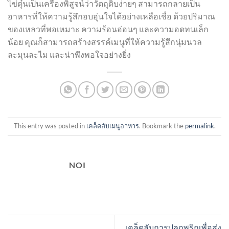
ไข่ตุ๋นเป็นเครื่องพิสูจน์ว่าวัตถุดิบง่ายๆ สามารถกลายเป็น
อาหารที่ให้ความรู้สึกอบอุ่นใจได้อย่างเหลือเชื่อ ด้วยปริมาณ
ของเหลวที่พอเหมาะ ความร้อนอ่อนๆ และความอดทนเล็ก
น้อย คุณก็สามารถสร้างสรรค์เมนูที่ให้ความรู้สึกนุ่มนวล
ละมุนละไม และน่าพึงพอใจอย่างยิ่ง
This entry was posted in
เคล็ดลับเมนูอาหาร
. Bookmark the
permalink
.
NOI
เคล็ดลับการปลูกพริกเพื่อส่ง