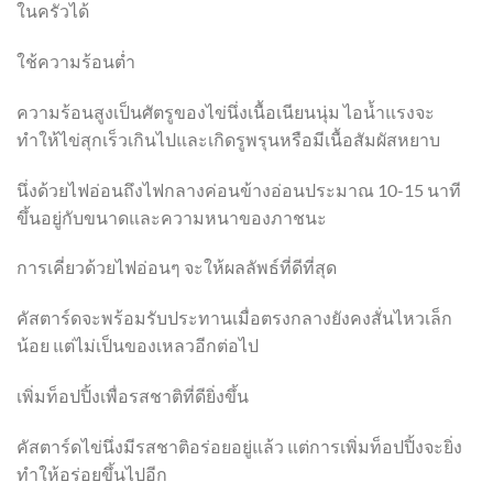
ในครัวได้
ใช้ความร้อนต่ำ
ความร้อนสูงเป็นศัตรูของไข่นึ่งเนื้อเนียนนุ่ม ไอน้ำแรงจะ
ทำให้ไข่สุกเร็วเกินไปและเกิดรูพรุนหรือมีเนื้อสัมผัสหยาบ
นึ่งด้วยไฟอ่อนถึงไฟกลางค่อนข้างอ่อนประมาณ 10-15 นาที
ขึ้นอยู่กับขนาดและความหนาของภาชนะ
การเคี่ยวด้วยไฟอ่อนๆ จะให้ผลลัพธ์ที่ดีที่สุด
คัสตาร์ดจะพร้อมรับประทานเมื่อตรงกลางยังคงสั่นไหวเล็ก
น้อย แต่ไม่เป็นของเหลวอีกต่อไป
เพิ่มท็อปปิ้งเพื่อรสชาติที่ดียิ่งขึ้น
คัสตาร์ดไข่นึ่งมีรสชาติอร่อยอยู่แล้ว แต่การเพิ่มท็อปปิ้งจะยิ่ง
ทำให้อร่อยขึ้นไปอีก