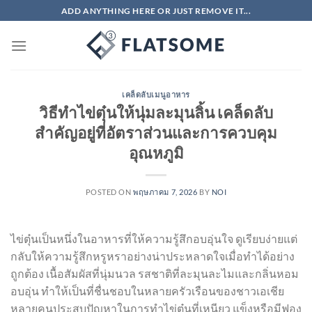
ข้าม
ADD ANYTHING HERE OR JUST REMOVE IT...
ไป
ยัง
เนื้อหา
เคล็ดลับเมนูอาหาร
วิธีทำไข่ตุ๋นให้นุ่มละมุนลิ้น เคล็ดลับ
สำคัญอยู่ที่อัตราส่วนและการควบคุม
อุณหภูมิ
POSTED ON
พฤษภาคม 7, 2026
BY
NOI
ไข่ตุ๋นเป็นหนึ่งในอาหารที่ให้ความรู้สึกอบอุ่นใจ ดูเรียบง่ายแต่
กลับให้ความรู้สึกหรูหราอย่างน่าประหลาดใจเมื่อทำได้อย่าง
ถูกต้อง เนื้อสัมผัสที่นุ่มนวล รสชาติที่ละมุนละไมและกลิ่นหอม
อบอุ่น ทำให้เป็นที่ชื่นชอบในหลายครัวเรือนของชาวเอเชีย
หลายคนประสบปัญหาในการทำไข่ตุ๋นที่เหนียว แข็งหรือมีฟอง