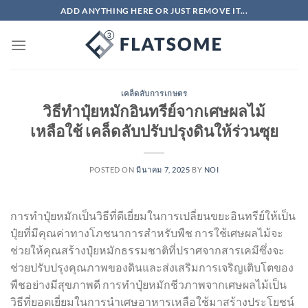
ข้าม
ADD ANYTHING HERE OR JUST REMOVE IT...
ไป
ยัง
เนื้อหา
เคล็ดลับการเกษตร
วิธีทำปุ๋ยหมักอินทรีย์จากเศษผลไม้
เหลือใช้ เคล็ดลับปรับปรุงดินให้ร่วนซุย
POSTED ON
มีนาคม 7, 2025
BY
NOI
การทำปุ๋ยหมักเป็นวิธีที่ดีเยี่ยมในการเปลี่ยนขยะอินทรีย์ให้เป็น
ปุ๋ยที่มีคุณค่าทางโภชนาการสำหรับพืช การใช้เศษผลไม้จะ
ช่วยให้คุณสร้างปุ๋ยหมักธรรมชาติที่ปราศจากสารเคมีซึ่งจะ
ช่วยปรับปรุงคุณภาพของดินและส่งเสริมการเจริญเติบโตของ
พืชอย่างมีสุขภาพดี การทำปุ๋ยหมักชีวภาพจากเศษผลไม้เป็น
วิธีที่ยอดเยี่ยมในการนำเศษอาหารเหลือใช้มาสร้างประโยชน์