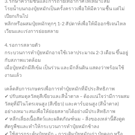
3. รักษาความชื้นและการถ่ายเทอากาศให้เหมาะสม
โรยน้ำบนกองปุ๋ยหมักเป็นครั้งคราวเพื่อให้มีความชื้น แต่ไม่
เปียกเกินไป
พลิกหรือผสมปุ๋ยหมักทุกๆ 1-2 สัปดาห์เพื่อให้มีออกซิเจนไหล
เวียนและเร่งการย่อยสลาย
4. รอการสลายตัว
กระบวนการทำปุ๋ยหมักอาจใช้เวลาประมาณ 2-3 เดือน ขึ้นอยู่
กับสภาพแวดล้อม
เมื่อปุ๋ยหมักมีสีเข้ม เป็นร่วน และมีกลิ่นดิน แสดงว่าพร้อมใช้
งานแล้ว
เคล็ดลับการเกษตรเพื่อการทำปุ๋ยหมักที่มีประสิทธิภาพ
✔ ปรับสมดุลวัสดุสีเขียวและสีน้ำตาล – ต้องแน่ใจว่ามีการผสม
วัสดุที่มีไนโตรเจนสูง (สีเขียว) และคาร์บอนสูง (สีน้ำตาล)
อย่างเหมาะสมเพื่อให้ย่อยสลายได้อย่างมีประสิทธิภาพ
✔ หลีกเลี่ยงเนื้อสัตว์และผลิตภัณฑ์นม – สิ่งของเหล่านี้ดึงดูด
ศัตรูพืชและทำให้กระบวนการทำปุ๋ยหมักช้าลง
✔ ใช้สารกระตุ้นปุ๋ยหมัก – การเติมปุ๋ยหมักเก่า ปุ๋ยคอก หรือ