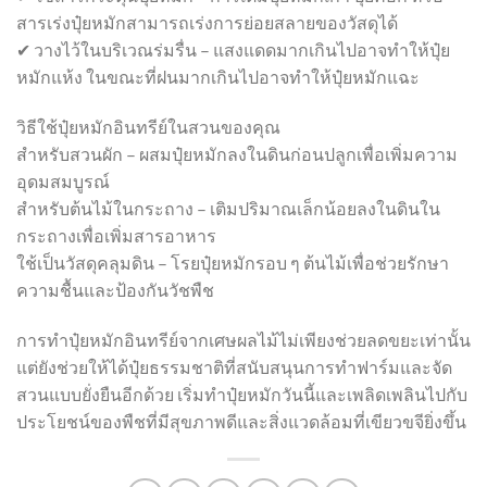
สารเร่งปุ๋ยหมักสามารถเร่งการย่อยสลายของวัสดุได้
✔ วางไว้ในบริเวณร่มรื่น – แสงแดดมากเกินไปอาจทำให้ปุ๋ย
หมักแห้ง ในขณะที่ฝนมากเกินไปอาจทำให้ปุ๋ยหมักแฉะ
วิธีใช้ปุ๋ยหมักอินทรีย์ในสวนของคุณ
สำหรับสวนผัก – ผสมปุ๋ยหมักลงในดินก่อนปลูกเพื่อเพิ่มความ
อุดมสมบูรณ์
สำหรับต้นไม้ในกระถาง – เติมปริมาณเล็กน้อยลงในดินใน
กระถางเพื่อเพิ่มสารอาหาร
ใช้เป็นวัสดุคลุมดิน – โรยปุ๋ยหมักรอบ ๆ ต้นไม้เพื่อช่วยรักษา
ความชื้นและป้องกันวัชพืช
การทำปุ๋ยหมักอินทรีย์จากเศษผลไม้ไม่เพียงช่วยลดขยะเท่านั้น
แต่ยังช่วยให้ได้ปุ๋ยธรรมชาติที่สนับสนุนการทำฟาร์มและจัด
สวนแบบยั่งยืนอีกด้วย เริ่มทำปุ๋ยหมักวันนี้และเพลิดเพลินไปกับ
ประโยชน์ของพืชที่มีสุขภาพดีและสิ่งแวดล้อมที่เขียวขจียิ่งขึ้น