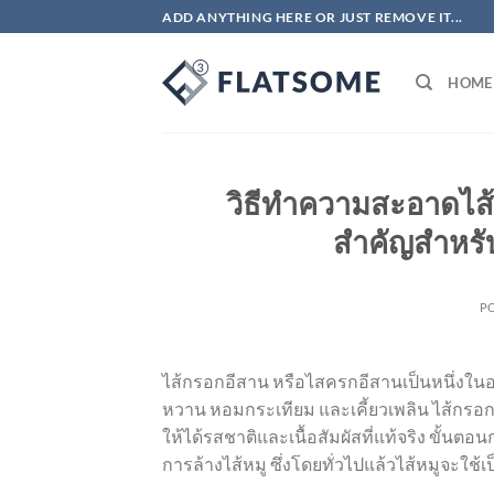
ข้าม
ADD ANYTHING HERE OR JUST REMOVE IT...
ไป
ยัง
HOME
เนื้อหา
วิธีทำความสะอาดไส้
สำคัญสำหรั
P
ไส้กรอกอีสาน หรือไสครกอีสานเป็นหนึ่งในอาห
หวาน หอมกระเทียม และเคี้ยวเพลิน ไส้กรอก
ให้ได้รสชาติและเนื้อสัมผัสที่แท้จริง ขั้น
การล้างไส้หมู ซึ่งโดยทั่วไปแล้วไส้หมูจะใช้เ