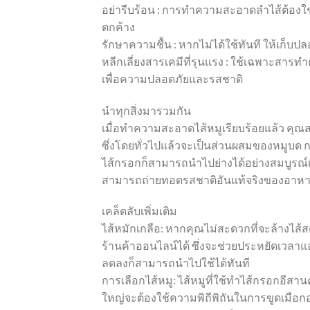
อย่ารีบร้อน : การทำความสะอาดลำไส้ต้องใช้เ
ตกค้าง
รักษาความชื้น : หากไม่ได้ใช้ทันที ให้เก็บ
หลีกเลี่ยงสารเคมีที่รุนแรง : ใช้เฉพาะสาร
เพื่อความปลอดภัยและรสชาติ
นำทุกสิ่งมารวมกัน
เมื่อทำความสะอาดไส้หมูเรียบร้อยแล้ว ค
ซึ่งโดยทั่วไปแล้วจะเป็นส่วนผสมของหมูบด ก
ไส้กรอกก็สามารถนำไปย่างได้อย่างสมบูรณ์แบบ 
สามารถถ่ายทอดรสชาติอันแท้จริงของอาหาร
เคล็ดลับเพิ่มเติม
ไส้หมักเกลือ: หากคุณไม่สะดวกที่จะล้างไส้
ร้านค้าออนไลน์ได้ ซึ่งจะช่วยประหยัดเวลา
ลดลงก็สามารถนำไปใช้ได้ทันที
การเลือกไส้หมู: ไส้หมูที่ใช้ทำไส้กรอกอีส
ใหญ่จะต้องใช้ความพิถีพิถันในการขูดเมือก