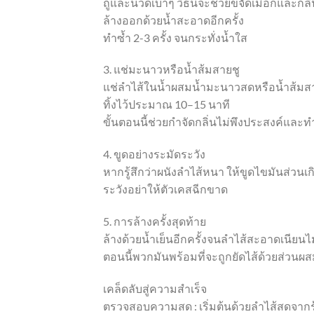
ถูและนวดเบาๆ วิธีนี้จะช่วยขจัดเมือกและกลิ่
ล้างออกด้วยน้ำสะอาดอีกครั้ง
ทำซ้ำ 2-3 ครั้ง จนกระทั่งน้ำใส
3. แช่มะนาวหรือน้ำส้มสายชู
แช่ลำไส้ในน้ำผสมน้ำมะนาวสดหรือน้ำส้มส
ทิ้งไว้ประมาณ 10–15 นาที
ขั้นตอนนี้ช่วยกำจัดกลิ่นไม่พึงประสงค์และทำ
4. ขูดอย่างระมัดระวัง
หากรู้สึกว่าผนังลำไส้หนา ให้ขูดไขมันส่วนเ
ระวังอย่าให้ตัวเคสฉีกขาด
5. การล้างครั้งสุดท้าย
ล้างด้วยน้ำเย็นอีกครั้งจนลำไส้สะอาดเนียนไม่
ตอนนี้พวกมันพร้อมที่จะถูกยัดไส้ด้วยส่วน
เคล็ดลับสู่ความสำเร็จ
ตรวจสอบความสด : เริ่มต้นด้วยลำไส้สดจากร้า