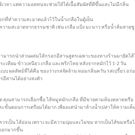
วลา แต่ความอดทนจะช่วยให้ได้เนื้อสัมผัสที่ดีขึ้นและไม่มีกลิ่น
ปลอกที่ทำความสะอาดแล้วไว้ในน้ำเกลือในตู้เย็น
ทำความสะอาดจากธรรมชาติ เช่น เกลือ แป้ง มะนาว หรือน้ำส้มสายชู
ุณสามารถนำส่วนผสมไส้กรอกอีสานสูตรเฉพาะของทางร้านมายัดไส้ไ
ระเทียม ข้าวเหนียว เกลือ และพริกไทย หลังจากหมักไว้ 1-2 วัน
ผลลัพธ์ที่ได้คือ ของว่างรสจัดจ้าน หอมกลิ่นควัน รสเปรี้ยว อร่อย
อีสานได้อย่างลงตัว
สด คุณสามารถเลือกซื้อ ไส้หมูหมักเกลือ ที่มีขายตามท้องตลาดหรือ
และขั้นตอนการเตรียมได้มาก เพียงแค่นำมาล้างน้ำเปล่าให้ความเค็
านควรเป็น ไส้อ่อน เพราะจะมีความนุ่มและไม่ขม หากเป็นไส้ขมหรือไ
ออกมากขึ้น