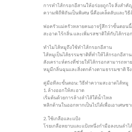
การทำไส้กรอกอีสานให้อร่อยถูกใจ สิ่งสำคัญอ
ความพิถีพิถันเป็นพิเศษ นี่คือเคล็ดลับและวิธ
พ่อครัวแม่ครัวหลายคนอาจรู้สึกว่าขั้นตอนนี้ด
สะอาด ไร้กลิ่น และเพิ่มรสชาติให้กับไส้ก
ทำไมไส้หมูถึงใช้ทำไส้กรอกอีสาน
ไส้หมูเป็นไส้ธรรมชาติที่ทำให้ไส้กรอกอีสานม
สังเคราะห์ตรงที่ช่วยให้ไส้กรอกสามารถหาย
หมูมีกลิ่นฉุนและสิ่งตกค้างตามธรรมชาติ 
คู่มือทีละขั้นตอน: วิธีทำความสะอาดไส้หมู
1. ล้างออกให้สะอาด
เริ่มต้นด้วยการล้างลำไส้ใต้น้ำไหล
พลิกด้านในออกหากเป็นไปได้เพื่อเอาเศษซา
2. ใช้เกลือและแป้ง
โรยเกลือหยาบและแป้งหนึ่งกำมือลงบนลำไส