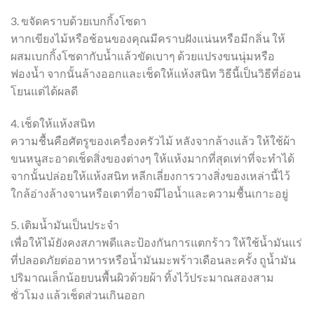
3. ขจัดคราบด้วยเบกกิ้งโซดา
หากเขียงไม้หรือช้อนของคุณมีคราบฝังแน่นหรือมีกลิ่น ให้
ผสมเบกกิ้งโซดากับน้ำแล้วขัดเบาๆ ด้วยแปรงขนนุ่มหรือ
ฟองน้ำ จากนั้นล้างออกและเช็ดให้แห้งสนิท วิธีนี้เป็นวิธีที่อ่อน
โยนแต่ได้ผลดี
4. เช็ดให้แห้งสนิท
ความชื้นคือศัตรูของเครื่องครัวไม้ หลังจากล้างแล้ว ให้ใช้ผ้า
ขนหนูสะอาดเช็ดสิ่งของต่างๆ ให้แห้งมากที่สุดเท่าที่จะทำได้
จากนั้นปล่อยให้แห้งสนิท หลีกเลี่ยงการวางสิ่งของเหล่านี้ไว้
ใกล้อ่างล้างจานหรือเตาที่อาจมีไอน้ำและความชื้นเกาะอยู่
5. เติมน้ำมันเป็นประจำ
เพื่อให้ไม้ยังคงสภาพดีและป้องกันการแตกร้าว ให้ใช้น้ำมันแร่
ที่ปลอดภัยต่ออาหารหรือน้ำมันมะพร้าวเดือนละครั้ง ถูน้ำมัน
ปริมาณเล็กน้อยบนพื้นผิวด้วยผ้า ทิ้งไว้ประมาณสองสาม
ชั่วโมง แล้วเช็ดส่วนเกินออก