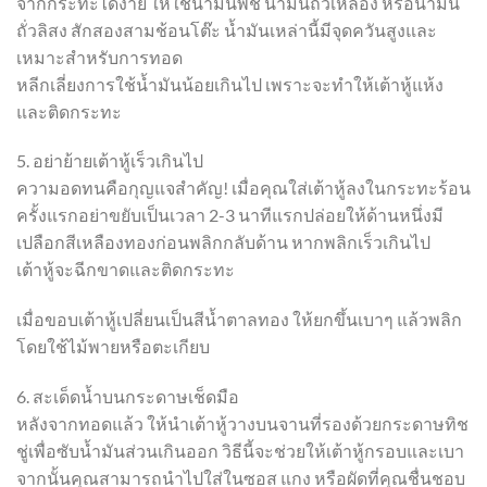
จากกระทะได้ง่าย ให้ใช้น้ำมันพืช น้ำมันถั่วเหลือง หรือน้ำมัน
ถั่วลิสง สักสองสามช้อนโต๊ะ น้ำมันเหล่านี้มีจุดควันสูงและ
เหมาะสำหรับการทอด
หลีกเลี่ยงการใช้น้ำมันน้อยเกินไป เพราะจะทำให้เต้าหู้แห้ง
และติดกระทะ
5. อย่าย้ายเต้าหู้เร็วเกินไป
ความอดทนคือกุญแจสำคัญ! เมื่อคุณใส่เต้าหู้ลงในกระทะร้อน
ครั้งแรกอย่าขยับเป็นเวลา 2-3 นาทีแรกปล่อยให้ด้านหนึ่งมี
เปลือกสีเหลืองทองก่อนพลิกกลับด้าน หากพลิกเร็วเกินไป
เต้าหู้จะฉีกขาดและติดกระทะ
เมื่อขอบเต้าหู้เปลี่ยนเป็นสีน้ำตาลทอง ให้ยกขึ้นเบาๆ แล้วพลิก
โดยใช้ไม้พายหรือตะเกียบ
6. สะเด็ดน้ำบนกระดาษเช็ดมือ
หลังจากทอดแล้ว ให้นำเต้าหู้วางบนจานที่รองด้วยกระดาษทิช
ชู่เพื่อซับน้ำมันส่วนเกินออก วิธีนี้จะช่วยให้เต้าหู้กรอบและเบา
จากนั้นคุณสามารถนำไปใส่ในซอส แกง หรือผัดที่คุณชื่นชอบ