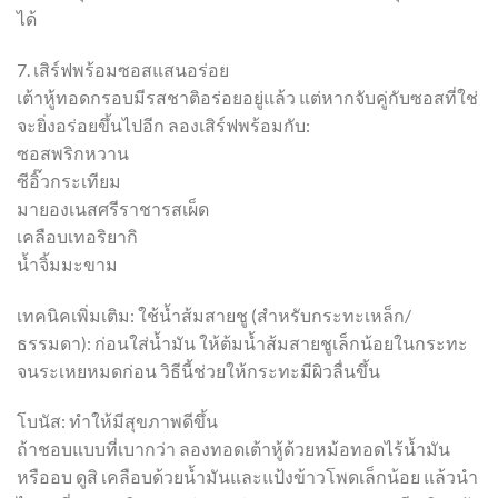
ได้
7. เสิร์ฟพร้อมซอสแสนอร่อย
เต้าหู้ทอดกรอบมีรสชาติอร่อยอยู่แล้ว แต่หากจับคู่กับซอสที่ใช่
จะยิ่งอร่อยขึ้นไปอีก ลองเสิร์ฟพร้อมกับ:
ซอสพริกหวาน
ซีอิ๊วกระเทียม
มายองเนสศรีราชารสเผ็ด
เคลือบเทอริยากิ
น้ำจิ้มมะขาม
เทคนิคเพิ่มเติม: ใช้น้ำส้มสายชู (สำหรับกระทะเหล็ก/
ธรรมดา): ก่อนใส่น้ำมัน ให้ต้มน้ำส้มสายชูเล็กน้อยในกระทะ
จนระเหยหมดก่อน วิธีนี้ช่วยให้กระทะมีผิวลื่นขึ้น
โบนัส: ทำให้มีสุขภาพดีขึ้น
ถ้าชอบแบบที่เบากว่า ลองทอดเต้าหู้ด้วยหม้อทอดไร้น้ำมัน
หรืออบ ดูสิ เคลือบด้วยน้ำมันและแป้งข้าวโพดเล็กน้อย แล้วนำ