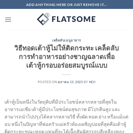
ข้าม
ADD ANYTHING HERE OR JUST REMOVE IT...
ไป
ยัง
เนื้อหา
เคล็ดลับเมนูอาหาร
วิธีทอดเต้าหู้ไม่ให้ติดกระทะ เคล็ดลับ
การทำอาหารอย่างชาญฉลาดเพื่อ
เต้าหู้กรอบอร่อยสมบูรณ์แบบ
POSTED ON
ตุลาคม 13, 2025
BY
NOI
เต้าหู้เป็นหนึ่งในวัตถุดิบที่มีประโยชน์หลากหลายที่สุดใน
อาหารเอเชีย เต้าหู้มีประโยชน์ต่อสุขภาพ มีโปรตีนสูง และ
สามารถนำไปปรุงได้หลากหลายวิธี ทั้งผัด ทอด ย่าง หรือแม้แต่
อบ หนึ่งในปัญหาที่พ่อครัวแม่ครัวต้องเผชิญบ่อยที่สุดคือเต้าหู้
ติดกระทะขณะทอด แทนที่จะได้เนื้อสัมผัสกรอบสีเหลืองทอง