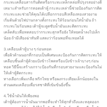
กระทะเคลือบสารกันติดหรือกระทะเหล็กหล่อที่ปรุงรสอย่างดี
เหมาะสำหรับการทอดเต้าหู้ กระทะเหล่านี้ช่วยป้องกันการติด
กระทะและช่วยให้คุณได้เปลือกกรอบสีเหลืองทองสวยงาม
เริ่มต้นด้วยไฟปานกลางตั้งกระทะให้ร้อนก่อนใส่น้ำมัน ถ้า
กระทะไม่ร้อนพอ เต้าหู้จะดูดซับน้ำมันและติดกระทะ
เคล็ดลับ:เพื่อทดสอบว่ากระทะสุกหรือยัง ให้หยดน้ำลงไปเล็ก
น้อย ถ้ามีเสียงฉ่าทันที แสดงว่าร้อนพอที่จะทอดได้
3. เคลือบเต้าหู้บาง ๆ ก่อนทอด
เพื่อผิวด้านนอกที่กรอบเป็นพิเศษและป้องกันการติดกระทะให้
เคลือบชิ้นเต้าหู้ด้วยแป้งข้าวโพดหรือแป้งข้าวเจ้าบางๆ ก่อน
ทอด วิธีนี้จะสร้างเกราะป้องกันที่กรอบสวยงามและป้องกันไม่
ให้เต้าหู้ติดกระทะ
ทางเลือก:เพิ่มเกลือ พริกไทย หรือผงกระเทียมเล็กน้อยลงใน
ส่วนผสมเคลือบเพื่อรสชาติที่เข้มข้นยิ่งขึ้น
4. ใช้น้ำมันให้เพียงพอ
เต้าหู้ต้องการน้ำมันมากพอที่จะทำให้สุกทั่วถึงและหลุดออก