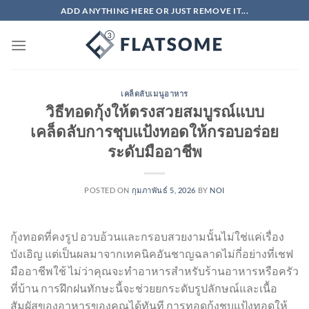
ข้าม
ADD ANYTHING HERE OR JUST REMOVE IT...
ไป
ยัง
เนื้อหา
เคล็ดลับเมนูอาหาร
วิธีทอดกุ้งให้ตรงสวยสมบูรณ์แบบ
เคล็ดลับการชุบแป้งทอดให้กรอบอร่อย
ระดับมืออาชีพ
POSTED ON
กุมภาพันธ์ 5, 2026
BY
NOI
กุ้งทอดที่คงรูป อวบอ้วนและกรอบสวยงามนั้นไม่ใช่แค่เรื่อง
บังเอิญ แต่เป็นผลมาจากเทคนิคอันชาญฉลาดไม่กี่อย่างที่เชฟ
มืออาชีพใช้ ไม่ว่าคุณจะทำอาหารสำหรับร้านอาหารหรือครัว
ที่บ้าน การฝึกฝนทักษะนี้จะช่วยยกระดับรูปลักษณ์และเนื้อ
สัมผัสของอาหารของคุณได้ทันที การทอดกุ้งชุบแป้งทอดให้