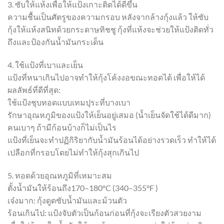
3. ซับให้แห้งเพื่อให้แป้งเกาะติดได้ดีขึ้น
ความชื้นเป็นศัตรูของความกรอบ หลังจากล้างกุ้งแล้ว ให้ซับ
กุ้งให้แห้งสนิทด้วยกระดาษทิชชู กุ้งที่แห้งจะช่วยให้แป้งติดทั่ว
ถึงและป้องกันน้ำมันกระเด็น
4. ใช้แป้งที่เบาและเย็น
แป้งที่หนาเกินไปอาจทำให้กุ้งโค้งงอขณะทอดได้ เพื่อให้ได้
ผลลัพธ์ที่ดีที่สุด:
ใช้แป้งชุบทอดแบบเทมปุระที่บางเบา
รักษาอุณหภูมิของแป้งให้เย็นอยู่เสมอ (น้ำเย็นจัดใช้ได้ดีมาก)
คนเบาๆ ถ้ามีก้อนบ้างก็ไม่เป็นไร
แป้งที่เย็นจะทำปฏิกิริยากับน้ำมันร้อนได้อย่างรวดเร็ว ทำให้ได้
เปลือกที่กรอบโดยไม่ทำให้กุ้งสุกเกินไป
5. ทอดด้วยอุณหภูมิที่เหมาะสม
ตั้งน้ำมันให้ร้อนถึง170–180°C (340–355°F )
เจ๋งมาก: กุ้งดูดซับน้ำมันและม้วนตัว
ร้อนเกินไป: แป้งจับตัวเป็นก้อนก่อนที่กุ้งจะเรียงตัวสวยงาม