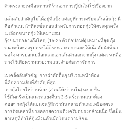
ตัวตรงสวยเหมือนทานที่ร้านอาหารญี่ปุ่นไม่ใช่เรื่องยาก
เคล็ดลับสำคัญไม่ได้อยู่ที่แป้ง แต่อยู่ที่การเตรียมเส้นเอ็นกุ้ง นี่
คือคำแนะนำทีละขั้นตอนสำหรับการทอดกุ้งให้ตรงทุกครั้ง
1. เลือกขนาดกุ้งให้เหมาะสม
กุ้งขนาดกลางถึงใหญ่ (16-25 ตัวต่อปอนด์) เหมาะที่สุด กุ้ง
ขนาดนี้จะคงรูปทรงได้ดีระหว่างทอดและให้เนื้อสัมผัสที่น่า
พอใจ ควรปอกเปลือกและเอาเส้นดำออกจากกุ้ง แต่ควรเหลือ
หางไว้เพื่อความสวยงามและง่ายต่อการจัดการ
2. เคล็ดลับสำคัญ: การผ่าตัดตื้นๆ บริเวณหน้าท้อง
นี่คือความลับที่สำคัญที่สุด
วางกุ้งโดยให้ด้านท้อง (ส่วนโค้งด้านใน) หงายขึ้น
ใช้มีดกรีดเป็นแนวทแยงตื้นๆ 3-5 ครั้งตามแนวท้อง
ค่อยๆ กดกุ้งให้แบนจนรู้สึกว่ามันคลายตัวและเหยียดตรง
การตัดเหล่านี้ช่วยคลายความตึงเครียดของกล้ามเนื้อ ซึ่งเป็น
สาเหตุที่ทำให้กุ้งม้วนตัวเมื่อโดนความร้อน