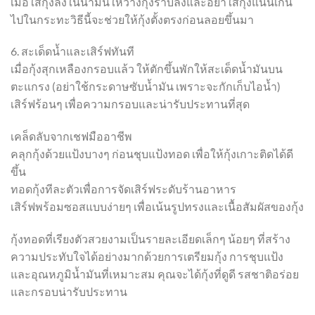
เมื่อใส่กุ้งลงในน้ำมันให้วางกุ้งราบลงและอย่าใส่กุ้งแน่นเกิน
ไปในกระทะวิธีนี้จะช่วยให้กุ้งตั้งตรงก่อนลอยขึ้นมา
6. สะเด็ดน้ำและเสิร์ฟทันที
เมื่อกุ้งสุกเหลืองกรอบแล้ว ให้ตักขึ้นพักให้สะเด็ดน้ำมันบน
ตะแกรง (อย่าใช้กระดาษซับน้ำมัน เพราะจะกักเก็บไอน้ำ)
เสิร์ฟร้อนๆ เพื่อความกรอบและน่ารับประทานที่สุด
เคล็ดลับจากเชฟมืออาชีพ
คลุกกุ้งด้วยแป้งบางๆ ก่อนชุบแป้งทอด เพื่อให้กุ้งเกาะติดได้ดี
ขึ้น
ทอดกุ้งทีละตัวเพื่อการจัดเสิร์ฟระดับร้านอาหาร
เสิร์ฟพร้อมซอสแบบง่ายๆ เพื่อเน้นรูปทรงและเนื้อสัมผัสของกุ้ง
กุ้งทอดที่เรียงตัวสวยงามเป็นรายละเอียดเล็กๆ น้อยๆ ที่สร้าง
ความประทับใจได้อย่างมากด้วยการเตรียมกุ้ง การชุบแป้ง
และอุณหภูมิน้ำมันที่เหมาะสม คุณจะได้กุ้งที่ดูดี รสชาติอร่อย
และกรอบน่ารับประทาน