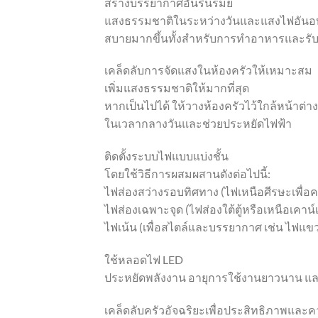
สร้างบรรยากาศอันรื่นรมย์
แสงธรรมชาติในระหว่างวันและแสงไฟอันอบ
สบายมากขึ้นทั้งสำหรับการทำอาหารและร
เคล็ดลับการจัดแสงในห้องครัวให้เหมาะสม
เพิ่มแสงธรรมชาติให้มากที่สุด
หากเป็นไปได้ ให้วางห้องครัวไว้ใกล้หน้าต
ในเวลากลางวันและช่วยประหยัดไฟฟ้า
ติดตั้งระบบไฟแบบแบ่งชั้น
โดยใช้วิธีการผสมผสานดังต่อไปนี้:
ไฟส่องสว่างรอบทิศทาง (ไฟเหนือศีรษะเพื่อค
ไฟส่องเฉพาะจุด (ไฟส่องใต้ตู้หรือเหนือเคาน์เ
ไฟเน้น (เพื่อสไตล์และบรรยากาศ เช่น ไฟแข
ใช้หลอดไฟ LED
ประหยัดพลังงาน อายุการใช้งานยาวนาน และใ
เคล็ดลับครัวอัจฉริยะเพื่อประสิทธิภาพแ