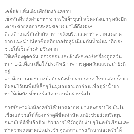
เคล็ดลับเพิ่มเติมเพื่อป้องกันคราบ
เช็ดทันทีหลังทำอาหาร: การใช้ผ้าชุบน้ำเช็ดผนังเบาๆ หลังปิด
เตาจะช่วยลดการสะสมของเขม่าได้ถึง 80%
ติดสติกเกอร์กันน้ำมัน: หากผนังบริเวณเตาทำความสะอาด
ยาก แนะนำให้หาซื้อสติกเกอร์อลูมิเนียมกันน้ำมันมาติด จะ
ช่วยให้เช็ดล้างง่ายขึ้นมาก
ใช้เครื่องดูดควัน: ตรวจสอบและล้างฟิลเตอร์เครื่องดูดควัน
ทุกๆ 1-2 เดือน เพื่อให้ประสิทธิภาพการดูดควันและเขม่ายังดี
อยู่
คำเตือน: ก่อนเริ่มลงมือกับผนังทั้งแผง แนะนำให้ทดสอบน้ำยา
ที่ผสมไว้บนพื้นที่เล็กๆ ในมุมอับสายตาก่อน เพื่อดูว่าน้ำยา
ทำให้สีผนังเพี้ยนหรือกัดกร่อนพื้นผิวหรือไม่
การรักษาผนังห้องครัวให้ปราศจากเขม่าและคราบไขมันไม่
เพียงแต่ช่วยให้ห้องครัวดูดีขึ้นเท่านั้น แต่ยังช่วยส่งเสริมสุข
อนามัยที่ดีขึ้นอีกด้วย ด้วยการใช้วัตถุดิบง่ายๆ ในครัวเรือนและ
ทำความสะอาดเป็นประจำ คุณก็สามารถรักษาห้องครัวให้