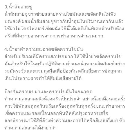
3. น้ำส้มสายชู
น้ำส้มสายชูขาวช่วยสลายคราบไขมันและขจัดกลิ่นไม่พึง
ประสงค์ ผสมน้ำส้มสายชูขาวกับน้ำอุ่นในปริมาณเท่ากัน แล้ว
ใช้ผ้าไมโครไฟเบอร์เช็ดผนัง วิธีนี้ได้ผลดีเป็นพิเศษสำหรับห้อง
ครัวที่มีคราบอาหารจากการทำอาหารจำนวนมาก
4. น้ำยาทำความสะอาดขจัดคราบไขมัน
สำหรับบริเวณที่มีคราบสกปรกมาก ให้ใช้น้ำยาขจัดคราบไข
มันสำหรับใช้ในครัว ปฏิบัติตามคำแนะนำของผลิตภัณฑ์อย่าง
ระมัดระวัง และสวมถุงมือเพื่อป้องกัน หลีกเลี่ยงการขัดถูมาก
เกินไป เพราะอาจทำให้สีผนังเสียหายได้
ป้องกันคราบเขม่าและคราบไขมันในอนาคต
ทำความสะอาดผนังห้องครัวเป็นประจำ อย่างน้อยเดือนละครั้ง
ควรใช้พัดลมดูดควันหรือเครื่องดูดควันทุกครั้งขณะทำอาหาร
เช็ดคราบและรอยเปื้อนออกทันทีหลังปรุงอาหารเสร็จ
ลองพิจารณาใช้สีที่ล้างทำความสะอาดได้หรือสีแบบกึ่งเงา ซึ่ง
ทำความสะอาดได้ง่ายกว่า