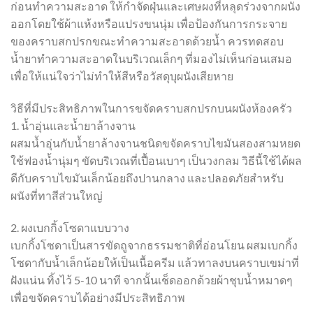
ก่อนทำความสะอาด ให้กำจัดฝุ่นและเศษผงที่หลุดร่วงจากผนัง
ออกโดยใช้ผ้าแห้งหรือแปรงขนนุ่ม เพื่อป้องกันการกระจาย
ของคราบสกปรกขณะทำความสะอาดด้วยน้ำ ควรทดสอบ
น้ำยาทำความสะอาดในบริเวณเล็กๆ ที่มองไม่เห็นก่อนเสมอ
เพื่อให้แน่ใจว่าไม่ทำให้สีหรือวัสดุบุผนังเสียหาย
วิธีที่มีประสิทธิภาพในการขจัดคราบสกปรกบนผนังห้องครัว
1. น้ำอุ่นและน้ำยาล้างจาน
ผสมน้ำอุ่นกับน้ำยาล้างจานชนิดขจัดคราบไขมันสองสามหยด
ใช้ฟองน้ำนุ่มๆ ขัดบริเวณที่เปื้อนเบาๆ เป็นวงกลม วิธีนี้ใช้ได้ผล
ดีกับคราบไขมันเล็กน้อยถึงปานกลาง และปลอดภัยสำหรับ
ผนังที่ทาสีส่วนใหญ่
2. ผงเบกกิ้งโซดาแบบวาง
เบกกิ้งโซดาเป็นสารขัดถูจากธรรมชาติที่อ่อนโยน ผสมเบกกิ้ง
โซดากับน้ำเล็กน้อยให้เป็นเนื้อครีม แล้วทาลงบนคราบเขม่าที่
ฝังแน่น ทิ้งไว้ 5-10 นาที จากนั้นเช็ดออกด้วยผ้าชุบน้ำหมาดๆ
เพื่อขจัดคราบได้อย่างมีประสิทธิภาพ