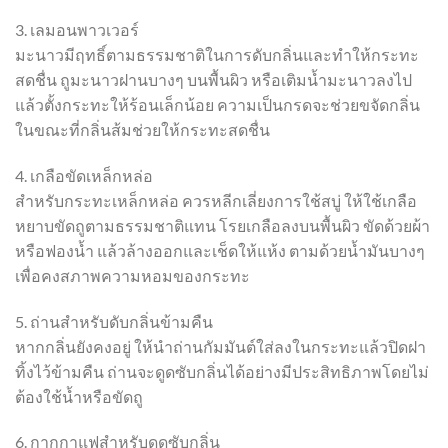
3. เลมอนพาวเวอร์
มะนาวมีฤทธิ์ตามธรรมชาติในการดับกลิ่นและทำให้กระทะ
สดชื่น ถูมะนาวฝานบางๆ บนพื้นผิว หรือเติมน้ำมะนาวลงไป
แล้วตั้งกระทะให้ร้อนเล็กน้อย ความเป็นกรดจะช่วยขจัดกลิ่น
ในขณะที่กลิ่นส้มช่วยให้กระทะสดชื่น
4. เกลือขัดเหล็กหล่อ
สำหรับกระทะเหล็กหล่อ ควรหลีกเลี่ยงการใช้สบู่ ให้ใช้เกลือ
หยาบขัดถูตามธรรมชาติแทน โรยเกลือลงบนพื้นผิว ขัดด้วยผ้า
หรือฟองน้ำ แล้วล้างออกและเช็ดให้แห้ง ตามด้วยน้ำมันบางๆ
เพื่อคงสภาพความหอมของกระทะ
5. ถ่านสำหรับดับกลิ่นข้ามคืน
หากกลิ่นยังคงอยู่ ให้นำถ่านกัมมันต์ใส่ลงในกระทะแล้วปิดฝา
ทิ้งไว้ข้ามคืน ถ่านจะดูดซับกลิ่นได้อย่างมีประสิทธิภาพโดยไม่
ต้องใช้น้ำหรือขัดถู
6. กากกาแฟสำหรับดูดซับกลิ่น