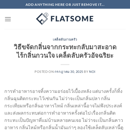
ข้าม
ADD ANYTHING HERE OR JUST REMOVE IT...
ไป
ยัง
เนื้อหา
เคล็ดลับงานครัว
วิธีขจัดกลิ่นจากกระทะกลับมาสะอาด
ไร้กลิ่นกวนใจ เคล็ดลับครัวอัจฉริยะ
POSTED ON
กรกฎาคม 30, 2025
BY
NOI
การทำอาหารอาจทิ้งความอร่อยไว้เบื้องหลัง แต่บางครั้งก็ทิ้ง
กลิ่นฉุนติดกระทะไว้เช่นกัน ไม่ว่าจะเป็นกลิ่นปลา กลิ่น
กระเทียมหรือกลิ่นอาหารไหม้ กลิ่นเหล่านี้อาจไม่พึงประสงค์
และส่งผลกระทบต่อการทำอาหารครั้งต่อไป เรื่องกลิ่นติด
กระทะเป็นปัญหาที่แม่บ้านหลายคนเจอ ไม่ว่าจะเป็นกลิ่นคาว
อาหาร กลิ่นไหม้หรือกลิ่นน้ำมันเก่าๆ ลองใช้เคล็ดลับเหล่านี้ดู