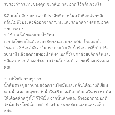
รับรองว่ากระทะของคุณจะกลับมาสะอาด ไร้กลิ่นกวนใจ
นี่คือเคล็ดลับง่ายๆ และมีประสิทธิภาพในครัวที่จะช่วยขจัด
กลิ่นไม่พึงประสงค์ออกจากกระทะและรักษาความสดสะอาด
ของกระทะ
1. ใช้เบคกิ้งโซดาและน้ำร้อน
เบกกิ้งโซดาเป็นตัวช่วยขจัดกลิ่นแบบคลาสสิก โรยเบกกิ้ง
โซดา 1-2 ช้อนโต๊ะลงในกระทะแล้วเติมน้ำร้อน แช่ทิ้งไว้ 15-
30 นาที แล้วขัดด้วยฟองน้ำนุ่มๆ เบกกิ้งโซดาช่วยขจัดกลิ่นและ
ขจัดคราบตกค้างอย่างอ่อนโยนโดยไม่ทำลายเครื่องครัวของ
คุณ
2. แช่น้ำส้มสายชูขาว
น้ำส้มสายชูขาวช่วยขจัดคราบไขมันและกลิ่นได้อย่างดีเยี่ยม
ผสมน้ำส้มสายชูขาวกับน้ำในปริมาณที่เท่ากันลงในกระทะ ต้ม
ให้เดือดสักครู่ ทิ้งไว้ให้เย็น จากนั้นล้างและล้างออกตามปกติ
วิธีนี้มีประโยชน์อย่างยิ่งสำหรับกระทะสแตนเลสและเหล็ก
หล่อ