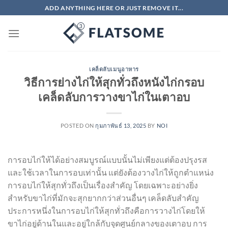
ข้าม
ADD ANYTHING HERE OR JUST REMOVE IT...
ไป
ยัง
เนื้อหา
เคล็ดลับเมนูอาหาร
วิธีการย่างไก่ให้สุกทั่วถึงหนังไก่กรอบ
เคล็ดลับการวางขาไก่ในเตาอบ
POSTED ON
กุมภาพันธ์ 13, 2025
BY
NOI
การอบไก่ให้ได้อย่างสมบูรณ์แบบนั้นไม่เพียงแต่ต้องปรุงรส
และใช้เวลาในการอบเท่านั้น แต่ยังต้องวางไก่ให้ถูกตำแหน่ง
การอบไก่ให้สุกทั่วถึงเป็นเรื่องสำคัญ โดยเฉพาะอย่างยิ่ง
สำหรับขาไก่ที่มักจะสุกยากกว่าส่วนอื่นๆ เคล็ดลับสำคัญ
ประการหนึ่งในการอบไก่ให้สุกทั่วถึงคือการวางไก่โดยให้
ขาไก่อยู่ด้านในและอยู่ใกล้กับจุดศูนย์กลางของเตาอบ การ