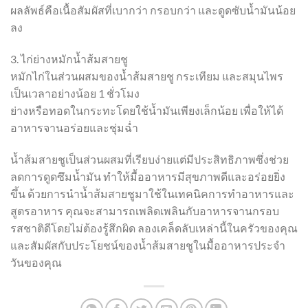
ผลลัพธ์คือเนื้อสัมผัสที่เบากว่า กรอบกว่า และดูดซับน้ำมันน้อย
ลง
3. ไก่ย่างหมักน้ำส้มสายชู
หมักไก่ในส่วนผสมของน้ำส้มสายชู กระเทียม และสมุนไพร
เป็นเวลาอย่างน้อย 1 ชั่วโมง
ย่างหรือทอดในกระทะโดยใช้น้ำมันเพียงเล็กน้อย เพื่อให้ได้
อาหารจานอร่อยและชุ่มฉ่ำ
น้ำส้มสายชูเป็นส่วนผสมที่เรียบง่ายแต่มีประสิทธิภาพซึ่งช่วย
ลดการดูดซึมน้ำมัน ทำให้มื้ออาหารมีสุขภาพดีและอร่อยยิ่ง
ขึ้น ด้วยการนำน้ำส้มสายชูมาใช้ในเทคนิคการทำอาหารและ
สูตรอาหาร คุณจะสามารถเพลิดเพลินกับอาหารจานกรอบ
รสชาติดีโดยไม่ต้องรู้สึกผิด ลองเคล็ดลับเหล่านี้ในครัวของคุณ
และสัมผัสกับประโยชน์ของน้ำส้มสายชูในมื้ออาหารประจำ
วันของคุณ