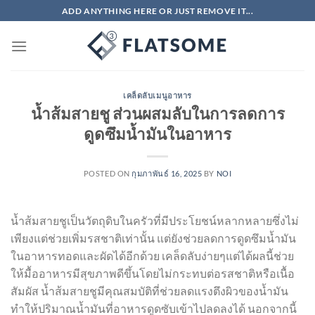
ข้าม
ADD ANYTHING HERE OR JUST REMOVE IT...
ไป
ยัง
เนื้อหา
เคล็ดลับเมนูอาหาร
น้ำส้มสายชู ส่วนผสมลับในการลดการ
ดูดซึมน้ำมันในอาหาร
POSTED ON
กุมภาพันธ์ 16, 2025
BY
NOI
น้ำส้มสายชูเป็นวัตถุดิบในครัวที่มีประโยชน์หลากหลายซึ่งไม่
เพียงแต่ช่วยเพิ่มรสชาติเท่านั้น แต่ยังช่วยลดการดูดซึมน้ำมัน
ในอาหารทอดและผัดได้อีกด้วย เคล็ดลับง่ายๆแต่ได้ผลนี้ช่วย
ให้มื้ออาหารมีสุขภาพดีขึ้นโดยไม่กระทบต่อรสชาติหรือเนื้อ
สัมผัส น้ำส้มสายชูมีคุณสมบัติที่ช่วยลดแรงตึงผิวของน้ำมัน
ทำให้ปริมาณน้ำมันที่อาหารดูดซับเข้าไปลดลงได้ นอกจากนี้