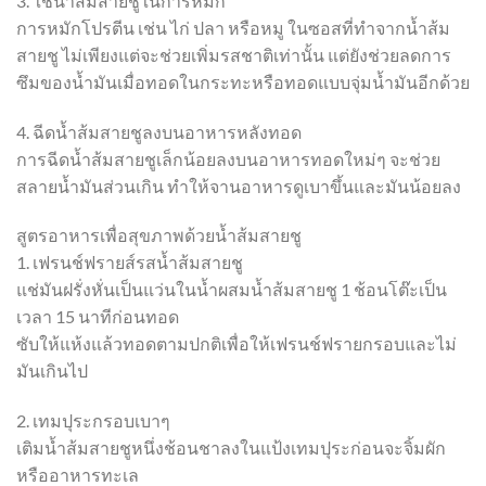
3. ใช้น้ำส้มสายชูในการหมัก
การหมักโปรตีน เช่น ไก่ ปลา หรือหมู ในซอสที่ทำจากน้ำส้ม
สายชู ไม่เพียงแต่จะช่วยเพิ่มรสชาติเท่านั้น แต่ยังช่วยลดการ
ซึมของน้ำมันเมื่อทอดในกระทะหรือทอดแบบจุ่มน้ำมันอีกด้วย
4. ฉีดน้ำส้มสายชูลงบนอาหารหลังทอด
การฉีดน้ำส้มสายชูเล็กน้อยลงบนอาหารทอดใหม่ๆ จะช่วย
สลายน้ำมันส่วนเกิน ทำให้จานอาหารดูเบาขึ้นและมันน้อยลง
สูตรอาหารเพื่อสุขภาพด้วยน้ำส้มสายชู
1. เฟรนช์ฟรายส์รสน้ำส้มสายชู
แช่มันฝรั่งหั่นเป็นแว่นในน้ำผสมน้ำส้มสายชู 1 ช้อนโต๊ะเป็น
เวลา 15 นาทีก่อนทอด
ซับให้แห้งแล้วทอดตามปกติเพื่อให้เฟรนช์ฟรายกรอบและไม่
มันเกินไป
2. เทมปุระกรอบเบาๆ
เติมน้ำส้มสายชูหนึ่งช้อนชาลงในแป้งเทมปุระก่อนจะจิ้มผัก
หรืออาหารทะเล