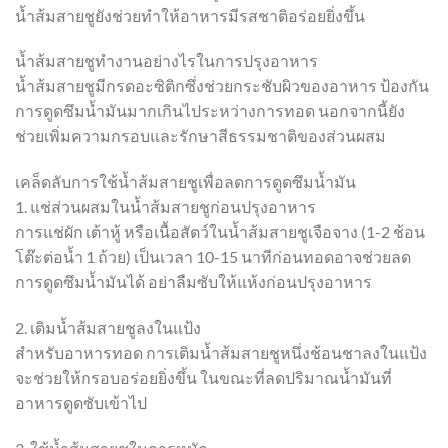
น้ำส้มสายชูยังช่วยทำให้อาหารมีรสชาติอร่อยยิ่งขึ้น
น้ำส้มสายชูทำงานอย่างไรในการปรุงอาหาร
น้ำส้มสายชูมีกรดอะซิติกซึ่งช่วยกระชับผิวของอาหาร ป้องกัน
การดูดซึมน้ำมันมากเกินไประหว่างการทอด นอกจากนี้ยัง
ช่วยเพิ่มความกรอบและรักษาสีธรรมชาติของส่วนผสม
เคล็ดลับการใช้น้ำส้มสายชูเพื่อลดการดูดซึมน้ำมัน
1. แช่ส่วนผสมในน้ำส้มสายชูก่อนปรุงอาหาร
การแช่ผัก เต้าหู้ หรือเนื้อสัตว์ในน้ำส้มสายชูเจือจาง (1-2 ช้อน
โต๊ะต่อน้ำ 1 ถ้วย) เป็นเวลา 10-15 นาทีก่อนทอดอาจช่วยลด
การดูดซึมน้ำมันได้ อย่าลืมซับให้แห้งก่อนปรุงอาหาร
2. เติมน้ำส้มสายชูลงในแป้ง
สำหรับอาหารทอด การเติมน้ำส้มสายชูหนึ่งช้อนชาลงในแป้ง
จะช่วยให้กรอบอร่อยยิ่งขึ้น ในขณะที่ลดปริมาณน้ำมันที่
อาหารดูดซับเข้าไป