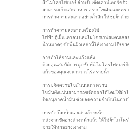
ผ้าไมโครไฟเบอร์ สำหรับเช็ดเคาน์เตอร์ครัว
สามารถเก็บเศษอาหาร คราบไขมัน และคราบส
การทำความสะอาดอย่างล้ำลึก ให้ชุบผ้าด้วยน้
การทำความสะอาดเครื่องใช้
ไฟฟ้า ตู้เย็น เตาอบ และไมโครเวฟสแตนเลส
น้ำหมาดๆ ขัดพื้นผิวเหล่านี้ให้เงางามไร้รอ
การทำให้จานและแก้วแห้ง
ด้วยคุณสมบัติการดูดซับที่ดี ไมโครไฟเบอร์จ
แก้วของคุณจะแวววาวไร้คราบน้ำ
การขจัดคราบไขมันบนเตา คราบ
ไขมันฝังแน่นสามารถขจัดออกได้โดยใช้ผ้าไม
ติดอนุภาคน้ำมัน ช่วยลดความจำเป็นในการใช
การขัดก๊อกน้ำและอ่างล้างหน้า
หลังจากขัดอ่างล้างหน้าแล้ว ให้ใช้ผ้าไมโ
ช่วยให้ทุกอย่างเงางาม