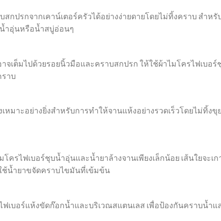
กปรกจากเคาน์เตอร์ครัวได้อย่างง่ายดายโดยไม่ทิ้งคราบ สำหรั
ำอุ่นหรือน้ำสบู่อ่อนๆ
อาจเต็มไปด้วยรอยนิ้วมือและคราบสกปรก ให้ใช้ผ้าไมโครไฟเบอร์ช
ยคราบ
ึงเหมาะอย่างยิ่งสำหรับการทำให้จานแห้งอย่างรวดเร็วโดยไม่ทิ้งขุย
โครไฟเบอร์ชุบน้ำอุ่นและน้ำยาล้างจานเพียงเล็กน้อย เส้นใยจะเก
้น้ำยาขจัดคราบไขมันที่เข้มข้น
ครไฟเบอร์แห้งขัดก๊อกน้ำและบริเวณสแตนเลส เพื่อป้องกันคราบน้ำแ