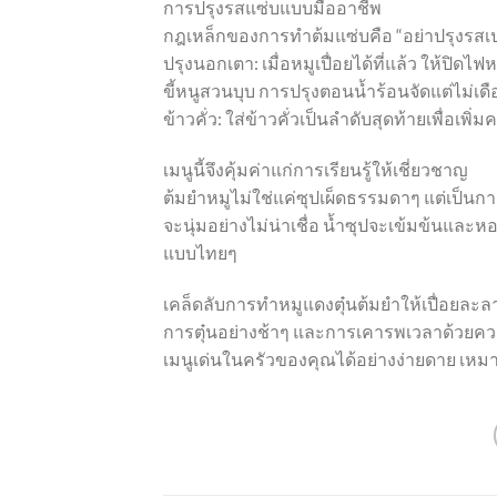
การปรุงรสแซ่บแบบมืออาชีพ
กฎเหล็กของการทำต้มแซ่บคือ “อย่าปรุงรสเป
ปรุงนอกเตา: เมื่อหมูเปื่อยได้ที่แล้ว ให้ปิ
ขี้หนูสวนบุบ การปรุงตอนน้ำร้อนจัดแต่ไม่
ข้าวคั่ว: ใส่ข้าวคั่วเป็นลำดับสุดท้ายเพื่
เมนูนี้จึงคุ้มค่าแก่การเรียนรู้ให้เชี่ยวชาญ
ต้มยำหมูไม่ใช่แค่ซุปเผ็ดธรรมดาๆ แต่เป็นกา
จะนุ่มอย่างไม่น่าเชื่อ น้ำซุปจะเข้มข้นและ
แบบไทยๆ
เคล็ดลับการทำหมูแดงตุ๋นต้มยำให้เปื่อยละลา
การตุ๋นอย่างช้าๆ และการเคารพเวลาด้วยควา
เมนูเด่นในครัวของคุณได้อย่างง่ายดาย เห