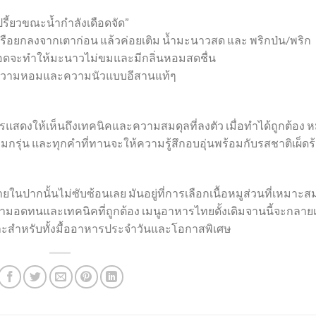
รี้ยวขณะน้ำกำลังเดือดจัด”
ดไฟหรือยกลงจากเตาก่อน แล้วค่อยเติม น้ำมะนาวสด และ พริกป่น/พริก
เดือดจะทำให้มะนาวไม่ขมและมีกลิ่นหอมสดชื่น
อเพิ่มความหอมและความนัวแบบอีสานแท้ๆ
รแสดงให้เห็นถึงเทคนิคและความสมดุลที่ลงตัว เมื่อทำได้ถูกต้อง ห
หอมกรุ่น และทุกคำที่ทานจะให้ความรู้สึกอบอุ่นพร้อมกับรสชาติเผ็ดร
ยในปากนั้นไม่ซับซ้อนเลย มันอยู่ที่การเลือกเนื้อหมูส่วนที่เหมาะส
มอดทนและเทคนิคที่ถูกต้อง เมนูอาหารไทยดั้งเดิมจานนี้จะกลายเ
มาะสำหรับทั้งมื้ออาหารประจำวันและโอกาสพิเศษ