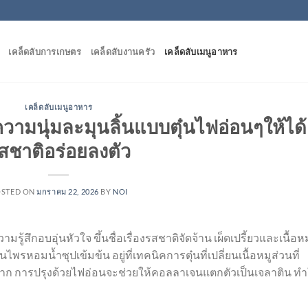
เคล็ดลับการเกษตร
เคล็ดลับงานครัว
เคล็ดลับเมนูอาหาร
เคล็ดลับเมนูอาหาร
บความนุ่มละมุนลิ้นแบบตุ๋นไฟอ่อนๆให้ได้
สชาติอร่อยลงตัว
OSTED ON
มกราคม 22, 2026
BY
NOI
ู้สึกอบอุ่นหัวใจ ขึ้นชื่อเรื่องรสชาติจัดจ้าน เผ็ดเปรี้ยวและเนื้อหมู
สมุนไพรหอมน้ำซุปเข้มข้น อยู่ที่เทคนิคการตุ๋นที่เปลี่ยนเนื้อหมูส่วนที่
ในปาก การปรุงด้วยไฟอ่อนจะช่วยให้คอลลาเจนแตกตัวเป็นเจลาติน ทำ