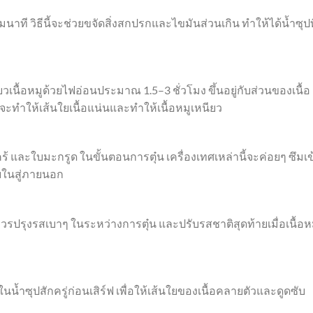
าที วิธีนี้จะช่วยขจัดสิ่งสกปรกและไขมันส่วนเกิน ทำให้ได้น้ำซุปที
เนื้อหมูด้วยไฟอ่อนประมาณ 1.5–3 ชั่วโมง ขึ้นอยู่กับส่วนของเนื้อ
จะทำให้เส้นใยเนื้อแน่นและทำให้เนื้อหมูเหนียว
้ และใบมะกรูด ในขั้นตอนการตุ๋น เครื่องเทศเหล่านี้จะค่อยๆ ซึมเข้
ายในสู่ภายนอก
ควรปรุงรสเบาๆ ในระหว่างการตุ๋น และปรับรสชาติสุดท้ายเมื่อเนื้อห
ว้ในน้ำซุปสักครู่ก่อนเสิร์ฟ เพื่อให้เส้นใยของเนื้อคลายตัวและดูดซับ