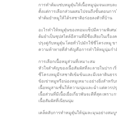
การทำต้มแซ่บหมูตุ๋นให้เนื้อหมูนุ่มจนแทบละล
ตั้งแต่การเลือกส่วนผสมไปจนถึงขั้นตอนก
ทำต้มยำหมูให้ได้รสชาติอร่อยลงตัวที่บ้าน
อะไรทำให้หมูตุ๋นของทอมแซ็ปมีความพิเศษ
ต้มยำเป็นซุปสไตล์อีสานที่มีชื่อเสียงในเรื
ปรุงคู่กับหมูตุ๋น โดยทั่วไปมักใช้ซี่โครงหมู
ความท้าทายที่สำคัญคือการทำให้หมูนุ่มกำลั
การเลือกเนื้อหมูส่วนที่เหมาะสม
หัวใจสำคัญของเนื้อสัมผัสที่ละลายในปาก เริ่
ซี่โครงหมูมีรสชาติเข้มข้นและมีเจลาตินธ
ข้อเข่าหมูหรือน่องหมูเหมาะอย่างยิ่งสำหรับ
เนื้อหมูสามชั้นให้ความนุ่มและฉ่ำ แต่ควรปรุง
เนื้อส่วนที่มีเนื้อเยื่อเกี่ยวพันจะดีที่สุด
เนื้อสัมผัสที่เนียนนุ่ม
เคล็ดลับการทำหมูตุ๋นให้นุ่มละมุนอย่างสมบ