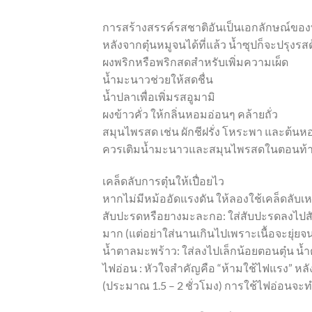
การสร้างสรรค์รสชาติอันเป็นเอกลักษณ์ขอ
หลังจากตุ๋นหมูจนได้ที่แล้ว น้ำซุปก็จะปรุงรส
ผงพริกหรือพริกสดสำหรับเพิ่มความเผ็ด
น้ำมะนาวช่วยให้สดชื่น
น้ำปลาเพื่อเพิ่มรสอูมามิ
ผงข้าวคั่ว ให้กลิ่นหอมอ่อนๆ คล้ายถั่ว
สมุนไพรสด เช่น ผักชีฝรั่ง โหระพา และต้นห
ควรเติมน้ำมะนาวและสมุนไพรสดในตอนท้ายเส
เคล็ดลับการตุ๋นให้เปื่อยไว
หากไม่มีหม้ออัดแรงดัน ให้ลองใช้เคล็ดลับเหล
สับปะรดหรือยางมะละกอ: ใส่สับปะรดลงไปสัก 1
มาก (แต่อย่าใส่นานเกินไปเพราะเนื้อจะยุ่ยจน
น้ำตาลมะพร้าว: ใส่ลงไปเล็กน้อยตอนตุ๋น น้
ไฟอ่อน : หัวใจสำคัญคือ “ห้ามใช้ไฟแรง” หลั
(ประมาณ 1.5 – 2 ชั่วโมง) การใช้ไฟอ่อนจะ