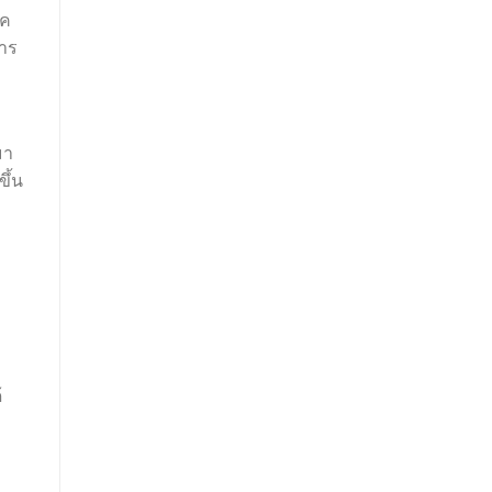
ิค
การ
มา
ขึ้น
้