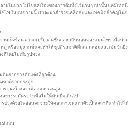
ายในปาก ไม่ใช่แค่เรื่องของการต้มทิ้งไว้นานๆ เท่านั้น แต่มีเทคน
ารใช้ไฟ ในบทความนี้ เราจะมาสำรวจเคล็ดลับและเทคนิคสำคัญใน
?
่องความเผ็ดร้อน ความเปรี้ยวสดชื่นและกลิ่นหอมของสมุนไพร เมื่อนำ
 ขาหมู หรือหมูสามชั้นจะทำให้ซุปมีรสชาติที่กลมกล่อมและเข้มข้นยิ่ง
งดีโดยไม่เสียรูปทรง
มต้นจากการตัดแต่งที่ถูกต้อง:
รรมชาติจากกระดูก
การตุ๋นเนื่องจากมีคอลลาเจนสูง
อย่างระมัดระวังเพื่อไม่ให้มันเยิ้มเกินไป
 เพราะการปรุงด้วยไฟอ่อนจะช่วยให้คอลลาเจนแตกตัวเป็นเจลาติน ทำให้ได
ูรณ์แบบ