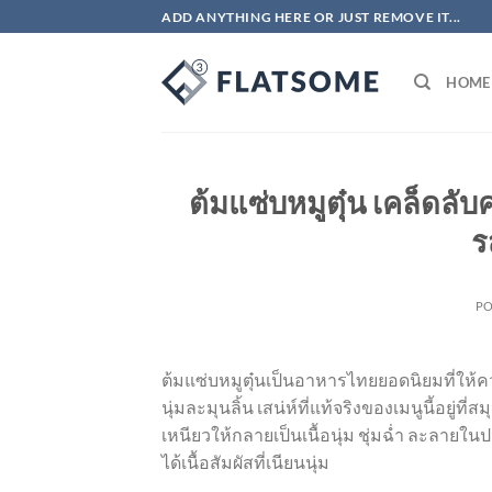
ข้าม
ADD ANYTHING HERE OR JUST REMOVE IT...
ไป
ยัง
HOME
เนื้อหา
ต้มแซ่บหมูตุ๋น เคล็ดลั
ร
P
ต้มแซ่บหมูตุ๋นเป็นอาหารไทยยอดนิยมที่ให้ความร
นุ่มละมุนลิ้น เสน่ห์ที่แท้จริงของเมนูนี้อยู่ที่
เหนียวให้กลายเป็นเนื้อนุ่ม ชุ่มฉ่ำ ละลาย
ได้เนื้อสัมผัสที่เนียนนุ่ม