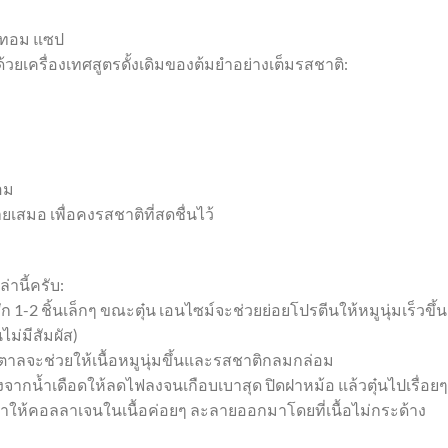
งทอม แซป
ด้วยเครื่องเทศสูตรดั้งเดิมของต้มยำอย่างเต็มรสชาติ:
อม
มอ เพื่อคงรสชาติที่สดชื่นไว้
่านี้ครับ:
-2 ชิ้นเล็กๆ ขณะตุ๋น เอนไซม์จะช่วยย่อยโปรตีนให้หมูนุ่มเร็วขึ้น
ไม่มีสัมผัส)
ำตาลจะช่วยให้เนื้อหมูนุ่มขึ้นและรสชาติกลมกล่อม
งจากน้ำเดือดให้ลดไฟลงจนเกือบเบาสุด ปิดฝาหม้อ แล้วตุ๋นไปเรื่อยๆ
ทำให้คอลลาเจนในเนื้อค่อยๆ ละลายออกมาโดยที่เนื้อไม่กระด้าง