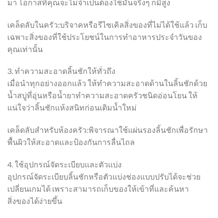
มา โอกาสที่คุณจะไม่จำเป็นต้องใช้มันจริงๆ ก็มีสูง
เคล็ดลับในครัว:บริจาคหรือรีไซเคิลสิ่งของที่ไม่ได้ใช้แล้ว เก็บ
เฉพาะสิ่งของที่ใช้ประโยชน์ในการทำอาหารประจำวันของ
คุณเท่านั้น
3. ทำความสะอาดลิ้นชักให้ทั่วถึง
เมื่อนำทุกอย่างออกแล้ว ให้ทำความสะอาดด้านในลิ้นชักด้วย
น้ำสบู่ที่อุ่นหรือน้ำยาทำความสะอาดครัวชนิดอ่อนโยน ให้
แน่ใจว่าลิ้นชักแห้งสนิทก่อนเติมน้ำใหม่
เคล็ดลับสำหรับห้องครัว:พิจารณาใช้แผ่นรองลิ้นชักเพื่อรักษา
พื้นผิวให้สะอาดและป้องกันการลื่นไถล
4. ใช้อุปกรณ์จัดระเบียบและตัวแบ่ง
อุปกรณ์จัดระเบียบลิ้นชักหรือตัวแบ่งช่องแบบปรับได้จะช่วย
เปลี่ยนเกมได้ เพราะสามารถเก็บของให้เข้าที่และค้นหา
สิ่งของได้ง่ายขึ้น