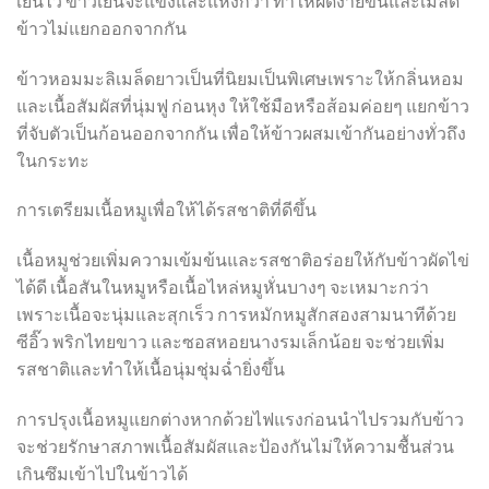
เย็นไว้ ข้าวเย็นจะแข็งและแห้งกว่า ทำให้ผัดง่ายขึ้นและเมล็ด
ข้าวไม่แยกออกจากกัน
ข้าวหอมมะลิเมล็ดยาวเป็นที่นิยมเป็นพิเศษเพราะให้กลิ่นหอม
และเนื้อสัมผัสที่นุ่มฟู ก่อนหุง ให้ใช้มือหรือส้อมค่อยๆ แยกข้าว
ที่จับตัวเป็นก้อนออกจากกัน เพื่อให้ข้าวผสมเข้ากันอย่างทั่วถึง
ในกระทะ
การเตรียมเนื้อหมูเพื่อให้ได้รสชาติที่ดีขึ้น
เนื้อหมูช่วยเพิ่มความเข้มข้นและรสชาติอร่อยให้กับข้าวผัดไข่
ได้ดี เนื้อสันในหมูหรือเนื้อไหล่หมูหั่นบางๆ จะเหมาะกว่า
เพราะเนื้อจะนุ่มและสุกเร็ว การหมักหมูสักสองสามนาทีด้วย
ซีอิ๊ว พริกไทยขาว และซอสหอยนางรมเล็กน้อย จะช่วยเพิ่ม
รสชาติและทำให้เนื้อนุ่มชุ่มฉ่ำยิ่งขึ้น
การปรุงเนื้อหมูแยกต่างหากด้วยไฟแรงก่อนนำไปรวมกับข้าว
จะช่วยรักษาสภาพเนื้อสัมผัสและป้องกันไม่ให้ความชื้นส่วน
เกินซึมเข้าไปในข้าวได้