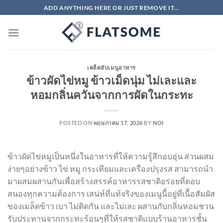
ข้าม
ADD ANYTHING HERE OR JUST REMOVE IT...
ไป
ยัง
เนื้อหา
เคล็ดลับเมนูอาหาร
ข้าวผัดไข่หมู ข้าวเม็ดนุ่ม ไม่เละและ
หอมกลิ่นควันจากการผัดในกระทะ
POSTED ON
พฤษภาคม 17, 2026
BY
NOI
ข้าวผัดไข่หมูเป็นหนึ่งในอาหารที่ให้ความรู้สึกอบอุ่น ส่วนผสม
ง่ายๆอย่างข้าว ไข่ หมู กระเทียมและเครื่องปรุงรส สามารถนำ
มาผสมผสานกันเพื่อสร้างสรรค์อาหารรสชาติอร่อยที่ตอบ
สนองทุกความต้องการ เสน่ห์ที่แท้จริงของเมนูนี้อยู่ที่เนื้อสัมผัส
ของเมล็ดข้าว เบา ไม่ติดกัน และไม่เละ ผสานกับกลิ่นหอมชวน
รับประทานจากกระทะร้อนๆที่ให้รสชาติแบบร้านอาหารชั้น