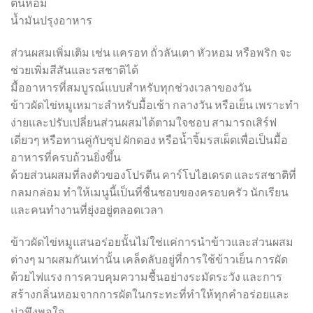
ต้นหอม
น้ำมันปรุงอาหาร
ส่วนผสมเพิ่มเติม เช่น แครอท ถั่วลันเตา หัวหอม หรือพริก จะ
ช่วยเพิ่มสีสันและรสชาติได้
มื้ออาหารที่สมบูรณ์แบบสำหรับทุกช่วงเวลาของวัน
ข้าวผัดไข่หมูเหมาะสำหรับมื้อเช้า กลางวัน หรือเย็น เพราะทำ
ง่ายและปรับเปลี่ยนส่วนผสมได้ตามใจชอบ สามารถเสิร์ฟ
เดี่ยวๆ หรือทานคู่กับซุป ผักดอง หรือน้ำจิ้มรสเผ็ดเพื่อเป็นมื้อ
อาหารที่ครบถ้วนยิ่งขึ้น
ด้วยส่วนผสมที่ลงตัวของโปรตีน คาร์โบไฮเดรต และรสชาติที่
กลมกล่อม ทำให้เมนูนี้เป็นที่ชื่นชอบของครอบครัว นักเรียน
และคนทำงานที่ยุ่งอยู่ตลอดเวลา
ข้าวผัดไข่หมูแสนอร่อยนั้นไม่ใช่แค่การนำข้าวและส่วนผสม
ต่างๆ มาผสมกันเท่านั้น เคล็ดลับอยู่ที่การใช้ข้าวเย็น การผัด
ด้วยไฟแรง การควบคุมความชื้นอย่างระมัดระวัง และการ
สร้างกลิ่นหอมจากการผัดในกระทะที่ทำให้ทุกคำอร่อยและ
น่าพึงพอใจ