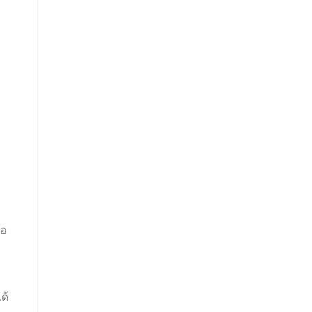
่อ
ด้