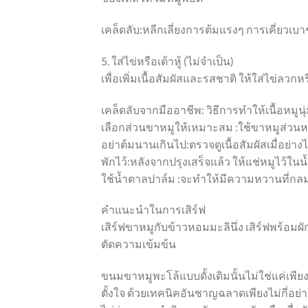
เคล็ดลับ:หลีกเลี่ยงการต้มแรงๆ การเคี่ยวเบา
5. ใส่ไข่หรือเต้าหู้ (ไม่จำเป็น)
เพื่อเพิ่มเนื้อสัมผัสและรสชาติ ให้ใส่ไข่ลว
เคล็ดลับจากมืออาชีพ: วิธีการทำให้เนื้อหมูนุ่
เลือกส่วนขาหมูให้เหมาะสม :ใช้ขาหมูส่วนหน
อย่าต้มนานเกินไป:ตรวจดูเนื้อสัมผัสเมื่อย่างไ
พักไว้:หลังจากปรุงเสร็จแล้ว ให้แช่หมูไว้ในน
ใช้น้ำตาลปาล์ม :จะทำให้มีความหวานที่กลมก
คำแนะนำในการเสิร์ฟ
เสิร์ฟขาหมูกับข้าวหอมมะลินึ่ง เสิร์ฟพร้อ
ตัดความเข้มข้น
ขนมขาหมูพะโล้แบบดั้งเดิมนั้นไม่ใช่แค่เพี
ตั้งใจ ด้วยเทคนิคอันชาญฉลาดเพียงไม่กี่อย