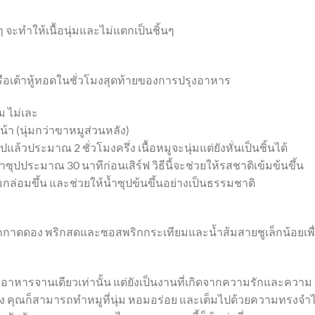
ๆ จะทำให้เนื้อนุ่มและไม่แตกเป็นชิ้นๆ
กหรือเต้าหู้ทอดในชั่วโมงสุดท้ายของการปรุงอาหาร
ม ไม่เละ
้า (นุ่มกว่าขาหมูส่วนหลัง)
ปแล้วประมาณ 2 ชั่วโมงครึ่ง เนื้อหมูจะนุ่มแต่ยังหั่นเป็นชิ้นได้
้ำซุปประมาณ 30 นาทีก่อนเสิร์ฟ วิธีนี้จะช่วยให้รสชาติเข้มข้นขึ้น
ล่อมขึ้น และช่วยให้น้ำซุปข้นขึ้นอย่างเป็นธรรมชาติ
มผักกาดดอง พริกสดและซอสพริกกระเทียมและน้ำส้มสายชูเล็กน้อยเพื
ยงอาหารจานเดียวเท่านั้น แต่ยังเป็นงานที่เกิดจากความรักและความ
่าง คุณก็สามารถทำหมูที่นุ่ม หอมอร่อย และเต็มไปด้วยความทรงจำไ