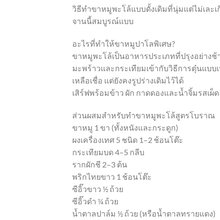
วิธีทำขาหมูพะโล้แบบดั้งเดิมที่นุ่มแต่ไม่เล
จานนี้สมบูรณ์แบบ
อะไรที่ทำให้ขาหมูปาโลพิเศษ?
ขาหมูพะโล้เป็นอาหารประเภทที่ปรุงอย่างช้
มะพร้าวและกระเทียมเข้ากับวิธีการตุ๋นแบบเบ
เหลือเชื่อ แต่ยังคงรูปร่างเดิมไว้ได้
เสิร์ฟพร้อมข้าว ผัก กาดดองและน้ำจิ้มรสเผ็ด 
ส่วนผสมสำหรับทำขาหมูพะโล้สูตรโบราณ
ขาหมู 1 ขา (ทั้งหนังและกระดูก)
ผงเครื่องเทศ 5 ชนิด 1–2 ช้อนโต๊ะ
กระเทียมบด 4–5 กลีบ
รากผักชี 2–3 ต้น
พริกไทยขาว 1 ช้อนโต๊ะ
ซีอิ๊วขาว ½ ถ้วย
ซีอิ๊วดำ ¼ ถ้วย
น้ำตาลปาล์ม ½ ถ้วย (หรือน้ำตาลทรายแดง)