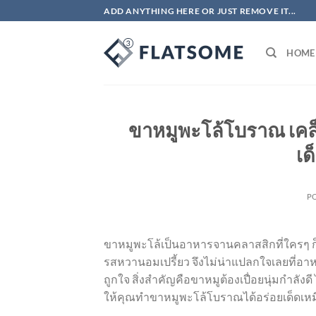
ข้าม
ADD ANYTHING HERE OR JUST REMOVE IT...
ไป
ยัง
HOME
เนื้อหา
ขาหมูพะโล้โบราณ เคล็ดล
เด
P
ขาหมูพะโล้เป็นอาหารจานคลาสสิกที่ใครๆ ก็ช
รสหวานอมเปรี้ยว จึงไม่น่าแปลกใจเลยที่อาห
ถูกใจ สิ่งสำคัญคือขาหมูต้องเปื่อยนุ่มกำลัง
ให้คุณทำขาหมูพะโล้โบราณได้อร่อยเด็ดเห