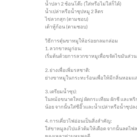
น้ำปลา 2 ช้อนโต๊ะ (ใส่หรือไม่ใส่ก็ได้)
น้ำเปล่าหรือน้ำซุปหมู 2 ลิตร
ไข่ลวกสุก (ตามชอบ)
เต้าหู้ก้อน (ตามชอบ)
วิธีการตุ๋นขาหมูให้อร่อยกลมกล่อม
1. ลวกขาหมูก่อน:
เริ่มต้นด้วยการลวกขาหมูเพื่อขจัดไขมันส่วน
2. ย่างเพื่อเพิ่มรสชาติ:
ย่างขาหมูในกระทะร้อนเพื่อให้มีกลิ่นหอมและม
3. เตรียมน้ำซุป:
ในหม้อขนาดใหญ่ ผัดกระเทียม ผักชี และพร
น้อย จากนั้นใส่ซีอิ๊วและน้ำเปล่าหรือน้ำซุปล
4. การเคี่ยวไฟอ่อนเป็นสิ่งสำคัญ:
ใส่ขาหมูลงไปแล้วต้มให้เดือด จากนั้นลดไฟล
ของเหลวท่วมหมูพอดี