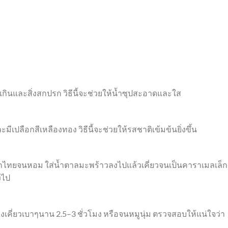
เกินและสิ่งสกปรก วิธีนี้จะช่วยให้น้ำซุปสะอาดและใส
ีเปลือกสีเหลืองทอง วิธีนี้จะช่วยให้รสชาติเข้มข้นยิ่งขึ้น
ิกไทยจนหอม ใส่น้ำตาลมะพร้าวลงไปแล้วเคี่ยวจนเป็นคาราเมลเล็ก
งไป
งเคี่ยวเบาๆนาน 2.5–3 ชั่วโมง หรือจนหมูนุ่ม ตรวจสอบให้แน่ใจว่า