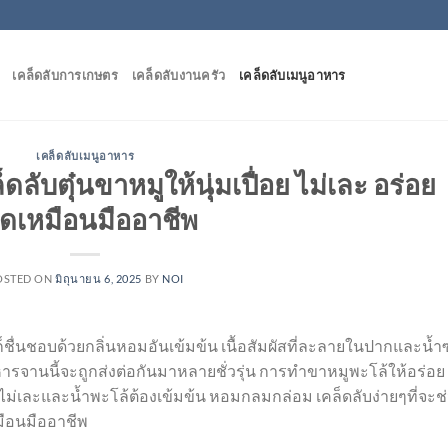
เคล็ดลับการเกษตร
เคล็ดลับงานครัว
เคล็ดลับเมนูอาหาร
เคล็ดลับเมนูอาหาร
ับตุ๋นขาหมูให้นุ่มเปื่อย ไม่เละ อร่อย
็ดเหมือนมืออาชีพ
OSTED ON
มิถุนายน 6, 2025
BY
NOI
ื่นชอบด้วยกลิ่นหอมอันเข้มข้น เนื้อสัมผัสที่ละลายในปากและน้ำ
ารจานนี้จะถูกส่งต่อกันมาหลายชั่วรุ่น การทำขาหมูพะโล้ให้อร่อย
ดี ไม่เละและน้ำพะโล้ต้องเข้มข้น หอมกลมกล่อม เคล็ดลับง่ายๆที่จะช
มือนมืออาชีพ