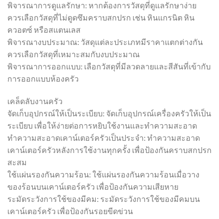
พิจารณาการดูแลรักษา: หากต้องการวัสดุที่ดูแลรักษาง่าย
ควรเลือกวัสดุที่ไม่ดูดซึมคราบสกปรก เช่น หินแกรนิต หิน
ควอตซ์ หรือสแตนเลส
พิจารณางบประมาณ: วัสดุแต่ละประเภทมีราคาแตกต่างกัน
ควรเลือกวัสดุที่เหมาะสมกับงบประมาณ
พิจารณาการออกแบบ: เลือกวัสดุที่มีลวดลายและสีสันที่เข้ากับ
การออกแบบห้องครัว
เคล็ดลับงานครัว
จัดเก็บอุปกรณ์ให้เป็นระเบียบ: จัดเก็บอุปกรณ์เครื่องครัวให้เป็น
ระเบียบ เพื่อให้ง่ายต่อการหยิบใช้งานและทำความสะอาด
ทำความสะอาดเคาน์เตอร์ครัวเป็นประจำ: ทำความสะอาด
เคาน์เตอร์ครัวหลังการใช้งานทุกครั้ง เพื่อป้องกันคราบสกปรก
สะสม
ใช้แผ่นรองกันความร้อน: ใช้แผ่นรองกันความร้อนเมื่อวาง
ของร้อนบนเคาน์เตอร์ครัว เพื่อป้องกันความเสียหาย
ระมัดระวังการใช้ของมีคม: ระมัดระวังการใช้ของมีคมบน
เคาน์เตอร์ครัว เพื่อป้องกันรอยขีดข่วน