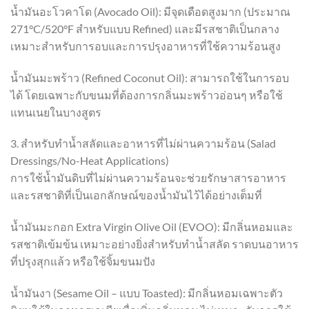
น้ำมันอะโวคาโด (Avocado Oil): มีจุดเดือดสูงมาก (ประมาณ
271°C/520°F สำหรับแบบ Refined) และมีรสชาติเป็นกลาง
เหมาะสำหรับการอบและการปรุงอาหารที่ใช้ความร้อนสูง
น้ำมันมะพร้าว (Refined Coconut Oil): สามารถใช้ในการอบ
ได้ โดยเฉพาะกับขนมที่ต้องการกลิ่นมะพร้าวอ่อนๆ หรือใช้
แทนเนยในบางสูตร
3. สำหรับทำน้ำสลัดและอาหารที่ไม่ผ่านความร้อน (Salad
Dressings/No-Heat Applications)
การใช้น้ำมันดิบที่ไม่ผ่านความร้อนจะช่วยรักษาสารอาหาร
และรสชาติที่เป็นเอกลักษณ์ของน้ำมันไว้ได้อย่างเต็มที่
น้ำมันมะกอก Extra Virgin Olive Oil (EVOO): มีกลิ่นหอมและ
รสชาติเข้มข้น เหมาะอย่างยิ่งสำหรับทำน้ำสลัด ราดบนอาหาร
ที่ปรุงสุกแล้ว หรือใช้จิ้มขนมปัง
น้ำมันงา (Sesame Oil – แบบ Toasted): มีกลิ่นหอมเฉพาะตัว