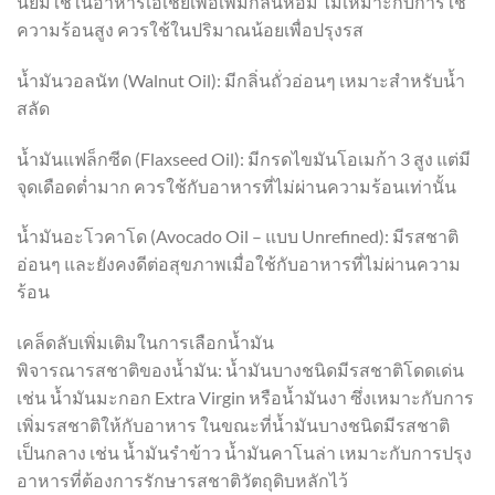
นิยมใช้ในอาหารเอเชียเพื่อเพิ่มกลิ่นหอม ไม่เหมาะกับการใช้
ความร้อนสูง ควรใช้ในปริมาณน้อยเพื่อปรุงรส
น้ำมันวอลนัท (Walnut Oil): มีกลิ่นถั่วอ่อนๆ เหมาะสำหรับน้ำ
สลัด
น้ำมันแฟล็กซีด (Flaxseed Oil): มีกรดไขมันโอเมก้า 3 สูง แต่มี
จุดเดือดต่ำมาก ควรใช้กับอาหารที่ไม่ผ่านความร้อนเท่านั้น
น้ำมันอะโวคาโด (Avocado Oil – แบบ Unrefined): มีรสชาติ
อ่อนๆ และยังคงดีต่อสุขภาพเมื่อใช้กับอาหารที่ไม่ผ่านความ
ร้อน
เคล็ดลับเพิ่มเติมในการเลือกน้ำมัน
พิจารณารสชาติของน้ำมัน: น้ำมันบางชนิดมีรสชาติโดดเด่น
เช่น น้ำมันมะกอก Extra Virgin หรือน้ำมันงา ซึ่งเหมาะกับการ
เพิ่มรสชาติให้กับอาหาร ในขณะที่น้ำมันบางชนิดมีรสชาติ
เป็นกลาง เช่น น้ำมันรำข้าว น้ำมันคาโนล่า เหมาะกับการปรุง
อาหารที่ต้องการรักษารสชาติวัตถุดิบหลักไว้