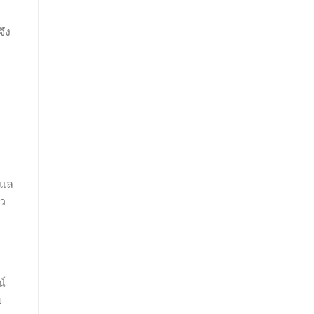
จึง
ูแล
ัว
ณ์
ย