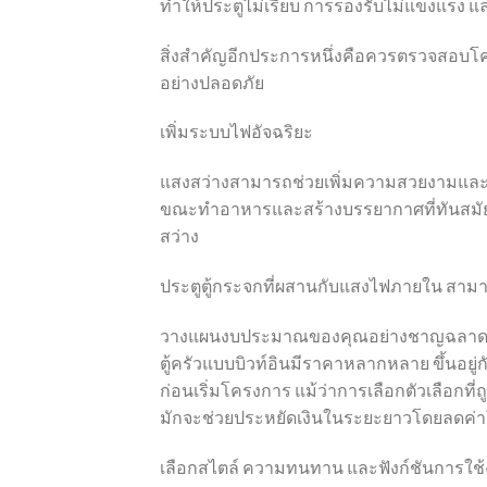
ทำให้ประตูไม่เรียบ การรองรับไม่แข็งแร
สิ่งสำคัญอีกประการหนึ่งคือควรตรวจสอบโครงส
อย่างปลอดภัย
เพิ่มระบบไฟอัจฉริยะ
แสงสว่างสามารถช่วยเพิ่มความสวยงามและฟังก
ขณะทำอาหารและสร้างบรรยากาศที่ทันสมัย 
สว่าง
ประตูตู้กระจกที่ผสานกับแสงไฟภายใน สามาร
วางแผนงบประมาณของคุณอย่างชาญฉลา
ตู้ครัวแบบบิวท์อินมีราคาหลากหลาย ขึ้นอ
ก่อนเริ่มโครงการ แม้ว่าการเลือกตัวเลือกที
มักจะช่วยประหยัดเงินในระยะยาวโดยลดค่า
เลือกสไตล์ ความทนทาน และฟังก์ชันการใช้งา