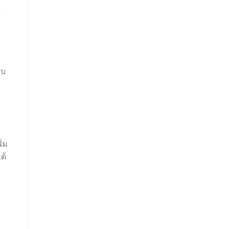
ด
อบ
ิ่ม
ด้