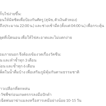
็บไข่ง่ายขึ้น:
ห้มิดชิดเพื่อป้องกันศัตรู (สุนัข, ตัวเงินตัวทอง)
ถึงประมาณ 22:00 น.) และช่วงเช้ามืด (ตั้งแต่ 04:00 น.) เพื่อกระตุ้น
จุดที่เป็ดนอน เพื่อให้ไข่สะอาดและไม่แตกง่าย
้อมภายนอก จึงต้องเข้มงวดเรื่องวัคซีน:
อน และทำซ้ำทุก 3 เดือน
ือน และซ้ำทุก 6 เดือน
ในน้ำดื่มบ้าง เพื่อเสริมภูมิคุ้มกันตามธรรมชาติ
ข้าวเปลือกที่ตกหล่น
ละวัชพืชก่อนเกษตรกรลงมือปักดำ
มีการฉีดพ่นยาฆ่าแมลงหรือสารเคมีอย่างน้อย 10-15 วัน