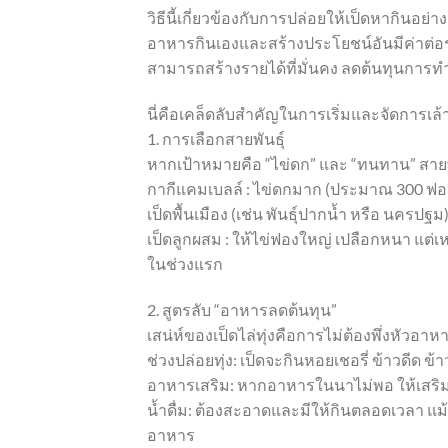
วิธีนี้เกี่ยวข้องกับการปล่อยให้เป็ดหากินอย
อาหารกินเองและสร้างประโยชน์อันมีค่าต่อร
สามารถสร้างรายได้ที่มั่นคง ลดต้นทุนการท
นี่คือเคล็ดลับสำคัญในการเริ่มและจัดการเล้
1. การเลือกสายพันธุ์
หากเป้าหมายคือ “ไข่ดก” และ “ทนทาน” สายพันธ
กากีแคมเบลล์ : ไข่ดกมาก (ประมาณ 300 ฟอง/
เป็ดพื้นเมือง (เช่น พันธุ์ปากน้ำ หรือ นครป
เป็ดลูกผสม : ให้ไข่ฟองใหญ่ เปลือกหนา แต่เห
ในช่วงแรก
2. สูตรลับ “อาหารลดต้นทุน”
เสน่ห์ของเป็ดไล่ทุ่งคือการไม่ต้องพึ่งหัวอาหา
ช่วงปล่อยทุ่ง: เป็ดจะกินหอยเชอรี่ ข้าวดีด 
อาหารเสริม: หากอาหารในนาไม่พอ ให้เสริมด้
น้ำดื่ม: ต้องสะอาดและมีให้กินตลอดเวลา แม
อาหาร