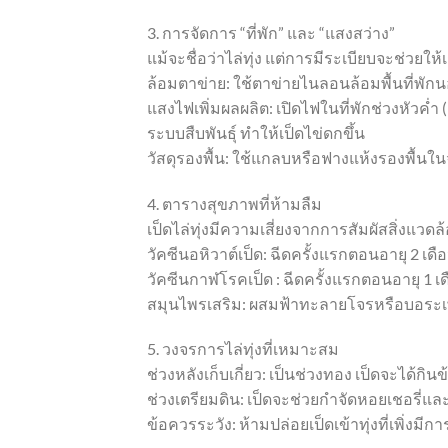
3. การจัดการ “ที่พัก” และ “แสงสว่าง”
แม้จะชื่อว่าไล่ทุ่ง แต่การมีระเบียบจะช่วยให้เก
ล้อมตาข่าย: ใช้ตาข่ายไนลอนล้อมพื้นที่พักนอนใ
แสงไฟเพิ่มผลผลิต: เปิดไฟในที่พักช่วงหัวค่ำ (
ระบบสืบพันธุ์ ทำให้เป็ดไข่ดกขึ้น
วัสดุรองพื้น: ใช้แกลบหรือฟางแห้งรองพื้นใน
4. ตารางสุขภาพที่ห้ามลืม
เป็ดไล่ทุ่งมีความเสี่ยงจากการสัมผัสสิ่งแวดล
วัคซีนอหิวาต์เป็ด: ฉีดครั้งแรกตอนอายุ 2 เดื
วัคซีนกาฬโรคเป็ด : ฉีดครั้งแรกตอนอายุ 1 เด
สมุนไพรเสริม: ผสมฟ้าทะลายโจรหรือบอระเพ็ด
5. วงจรการไล่ทุ่งที่เหมาะสม
ช่วงหลังเก็บเกี่ยว: เป็นช่วงทอง เป็ดจะได้กิน
ช่วงเตรียมดิน: เป็ดจะช่วยกำจัดหอยเชอรี่แ
ข้อควรระวัง: ห้ามปล่อยเป็ดเข้าทุ่งที่เพิ่ง