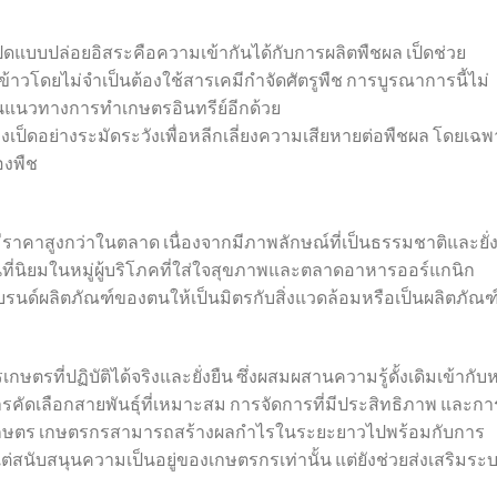
งเป็ดแบบปล่อยอิสระคือความเข้ากันได้กับการผลิตพืชผล เป็ดช่วย
ข้าวโดยไม่จำเป็นต้องใช้สารเคมีกำจัดศัตรูพืช การบูรณาการนี้ไม่
นุนแนวทางการทำเกษตรอินทรีย์อีกด้วย
็ดอย่างระมัดระวังเพื่อหลีกเลี่ยงความเสียหายต่อพืชผล โดยเฉพ
องพืช
มีราคาสูงกว่าในตลาด เนื่องจากมีภาพลักษณ์ที่เป็นธรรมชาติและยั่ง
ป็นที่นิยมในหมู่ผู้บริโภคที่ใส่ใจสุขภาพและตลาดอาหารออร์แกนิก
นด์ผลิตภัณฑ์ของตนให้เป็นมิตรกับสิ่งแวดล้อมหรือเป็นผลิตภัณฑ
ตรที่ปฏิบัติได้จริงและยั่งยืน ซึ่งผสมผสานความรู้ดั้งเดิมเข้ากับ
การคัดเลือกสายพันธุ์ที่เหมาะสม การจัดการที่มีประสิทธิภาพ และกา
ษตร เกษตรกรสามารถสร้างผลกำไรในระยะยาวไปพร้อมกับการ
ต่สนับสนุนความเป็นอยู่ของเกษตรกรเท่านั้น แต่ยังช่วยส่งเสริมระ