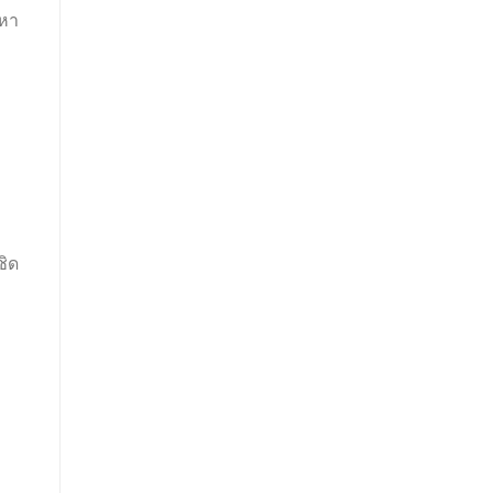
ะหา
ชิด