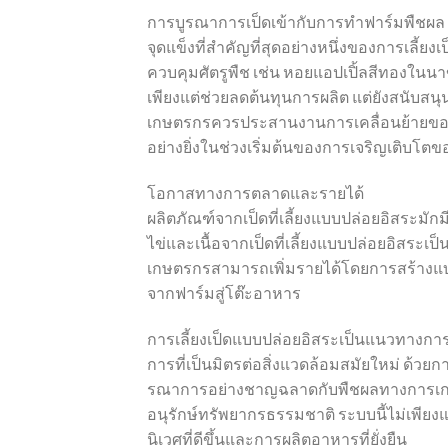
การบูรณาการเป็ดเข้ากับการทำฟาร์มพืชผล
จุดแข็งที่สำคัญที่สุดอย่างหนึ่งของการเลี้ย
ควบคุมศัตรูพืช เช่น หอยแอปเปิ้ลสีทองในนา
เพียงแต่ช่วยลดต้นทุนการผลิต แต่ยังสนับส
เกษตรกรควรประสานงานการเคลื่อนย้ายของเป
อย่างยิ่งในช่วงเริ่มต้นของการเจริญเติบโตข
โอกาสทางการตลาดและรายได้
ผลิตภัณฑ์จากเป็ดที่เลี้ยงแบบปล่อยอิสระมัก
ไข่และเนื้อจากเป็ดที่เลี้ยงแบบปล่อยอิสระเ
เกษตรกรสามารถเพิ่มรายได้โดยการสร้างแบร
จากฟาร์มสู่โต๊ะอาหาร
การเลี้ยงเป็ดแบบปล่อยอิสระเป็นแนวทางการเกษ
การที่เป็นมิตรต่อสิ่งแวดล้อมสมัยใหม่ ด้วย
รณาการอย่างชาญฉลาดกับพืชผลทางการเก
อนุรักษ์ทรัพยากรธรรมชาติ ระบบนี้ไม่เพียงแ
นิเวศที่ดีขึ้นและการผลิตอาหารที่ยั่งยืน