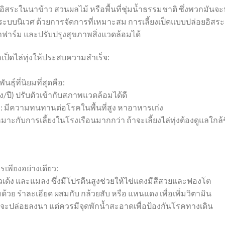
่างอิสระในนาข้าว สวนผลไม้ หรือพื้นที่ชุ่มน้ำธรรมชาติ ซึ่งพวกมันจ
ะบบนิเวศ ด้วยการจัดการที่เหมาะสม การเลี้ยงเป็ดแบบปล่อยอิสระ
ำฟาร์ม และปรับปรุงสุขภาพสิ่งแวดล้อมได้
าเป็ดไล่ทุ่งให้ประสบความสำเร็จ:
ุ์ที่นิยมที่สุดคือ:
ปี) ปรับตัวเข้ากับสภาพแวดล้อมได้ดี
ฐม): มีความทนทานต่อโรคในพื้นที่สูง หาอาหารเก่ง
มาะกับการเลี้ยงในโรงเรือนมากกว่า ถ้าจะเลี้ยงไล่ทุ่งต้องดูแลใกล้
รเพียงอย่างเดียว:
ข้าวเด้ง และแมลง ซึ่งมีโปรตีนสูงช่วยให้ไข่แดงมีสีสวยและฟองโต
วย รำละเอียด ผสมกับ กล้วยสับ หรือ แหนแดง เพื่อเพิ่มวิตามิน
้จะปล่อยลงนา แต่ควรมีจุดพักน้ำสะอาดเพื่อป้องกันโรคทางเดิน