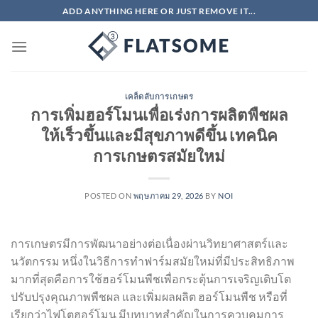
ข้าม
ADD ANYTHING HERE OR JUST REMOVE IT...
ไป
ยัง
เนื้อหา
เคล็ดลับการเกษตร
การเพิ่มฮอร์โมนเพื่อเร่งการผลิตพืชผล
ให้เร็วขึ้นและมีสุขภาพดีขึ้น เทคนิค
การเกษตรสมัยใหม่
POSTED ON
พฤษภาคม 29, 2026
BY
NOI
การเกษตรมีการพัฒนาอย่างต่อเนื่องผ่านวิทยาศาสตร์และ
นวัตกรรม หนึ่งในวิธีการทำฟาร์มสมัยใหม่ที่มีประสิทธิภาพ
มากที่สุดคือการใช้ฮอร์โมนพืชเพื่อกระตุ้นการเจริญเติบโต
ปรับปรุงคุณภาพพืชผล และเพิ่มผลผลิต ฮอร์โมนพืช หรือที่
เรียกว่าไฟโตฮอร์โมน มีบทบาทสำคัญในการควบคุมการ