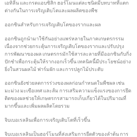
เอทิลีน และกรดแอบซิสิก ฮอร์โมนแต่ละชนิดมีบทบาทที่แตก
ต่างกันในการเจริญเติบโตและผลผลิตของพืช
ออกซินสำหรับการเจริญเติบโตของรากและผล
ออกซินถูกนำมาใช้กันอย่างแพร่หลายในภาคเกษตรกรรม
เนื่องจากช่วยกระตุ้นการเจริญเติบโตของรากและปรับปรุง
การพัฒนาของผล เกษตรกรมักใช้สารละลายที่มีออกซินกับกิ่ง
ปักชำเพื่อกระตุ้นให้รากงอกเร็วขึ้น เทคนิคนี้มีประโยชน์อย่าง
ยิ่งในสวนผลไม้ ฟาร์มผัก และการปลูกไม้ประดับ
ออกซินยังช่วยลดการร่วงของผลก่อนกำหนดในพืชผล เช่น
มะม่วง มะเขือเทศ และส้ม การเสริมความแข็งแรงของการยึด
ติดของผลช่วยให้เกษตรกรสามารถเก็บเกี่ยวได้ในปริมาณที่
มากขึ้นและเพิ่มผลผลิตโดยรวม
จิบเบอเรลลินเพื่อการเจริญเติบโตที่เร็วขึ้น
จิบเบอเรลลินเป็นฮอร์โมนที่ส่งเสริมการยืดตัวของลำต้น การ