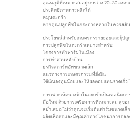
อุณหภูมิที่เหมาะสมอยู่ระหว่าง 20–30 องศาเซ
ประสิทธิภาพการผลิตได้
หมุนตะกร้า
หากคุณปลูกพืชในกระถางหลายใบ ควรสลับตำ
ประโยชน์สำหรับเกษตรกรรายย่อยและผู้ปลูก
การปลูกพืชในตะกร้าเหมาะสำหรับ:
โครงการทำฟาร์มในเมือง
การทำสวนหลังบ้าน
ธุรกิจสตาร์ทอัพขนาดเล็ก
แนวทางการเกษตรกรรมที่ยั่งยืน
ใช้เงินลงทุนน้อยและให้ผลตอบแทนรวดเร็ว 
การเพาะเห็ดนางฟ้าในตะกร้าเป็นเทคนิคการท
มือใหม่ ด้วยการเตรียมการที่เหมาะสม สุ
สม่ำเสมอ ไม่ว่าคุณจะเริ่มต้นฟาร์มขนาดเล็ก
ผลิตเห็ดสดและมีคุณค่าทางโภชนาการตลอดท