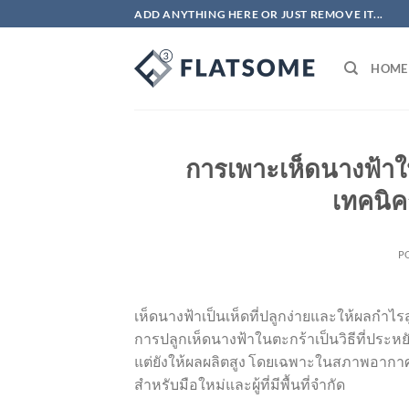
ข้าม
ADD ANYTHING HERE OR JUST REMOVE IT...
ไป
ยัง
HOME
เนื้อหา
การเพาะเห็ดนางฟ้าใน
เทคนิค
P
เห็ดนางฟ้าเป็นเห็ดที่ปลูกง่ายและให้ผลกำไรสู
การปลูกเห็ดนางฟ้าในตะกร้าเป็นวิธีที่ประหยัดพ
แต่ยังให้ผลผลิตสูง โดยเฉพาะในสภาพอากาศเ
สำหรับมือใหม่และผู้ที่มีพื้นที่จำกัด