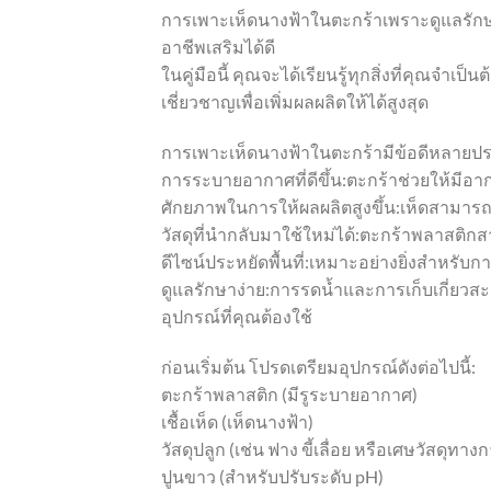
การเพาะเห็ดนางฟ้าในตะกร้าเพราะดูแลรักษ
อาชีพเสริมได้ดี
ในคู่มือนี้ คุณจะได้เรียนรู้ทุกสิ่งที่คุณจำเป
เชี่ยวชาญเพื่อเพิ่มผลผลิตให้ได้สูงสุด
การเพาะเห็ดนางฟ้าในตะกร้ามีข้อดีหลายประก
การระบายอากาศที่ดีขึ้น:ตะกร้าช่วยให้มีอ
ศักยภาพในการให้ผลผลิตสูงขึ้น:เห็ดสามารถ
วัสดุที่นำกลับมาใช้ใหม่ได้:ตะกร้าพลาสติก
ดีไซน์ประหยัดพื้นที่:เหมาะอย่างยิ่งสำหรับก
ดูแลรักษาง่าย:การรดน้ำและการเก็บเกี่ยวสะด
อุปกรณ์ที่คุณต้องใช้
ก่อนเริ่มต้น โปรดเตรียมอุปกรณ์ดังต่อไปนี้:
ตะกร้าพลาสติก (มีรูระบายอากาศ)
เชื้อเห็ด (เห็ดนางฟ้า)
วัสดุปลูก (เช่น ฟาง ขี้เลื่อย หรือเศษวัสดุทา
ปูนขาว (สำหรับปรับระดับ pH)