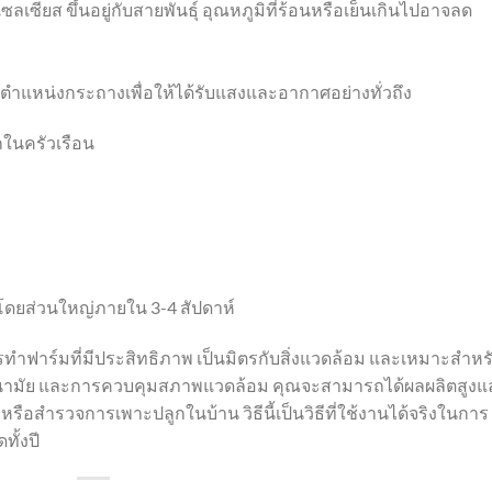
ลเซียส ขึ้นอยู่กับสายพันธุ์ อุณหภูมิที่ร้อนหรือเย็นเกินไปอาจลด
แหน่งกระถางเพื่อให้ได้รับแสงและอากาศอย่างทั่วถึง
ในครัวเรือน
โดยส่วนใหญ่ภายใน 3-4 สัปดาห์
ำฟาร์มที่มีประสิทธิภาพ เป็นมิตรกับสิ่งแวดล้อม และเหมาะสำหร
ขอนามัย และการควบคุมสภาพแวดล้อม คุณจะสามารถได้ผลผลิตสูงแ
หรือสำรวจการเพาะปลูกในบ้าน วิธีนี้เป็นวิธีที่ใช้งานได้จริงในการ
ั้งปี