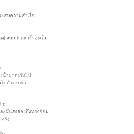
ประสบความสำเร็จ:
ห็ด) จนกว่าตะกร้าจะเต็ม
)
ยงน้ำมากเกินไป
ไปทั่วตะกร้า
้ว:
และมีแสงส่องถึงทางอ้อม
ครั้ง
ึ้น