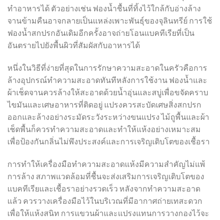
ทำอาหารได้ ตัวอย่างเช่น ฟองน้ำชื้นที่ทิ้งไว้ใกล้กับอ่างล้าง
จานข้ามคืนอาจกลายเป็นแหล่งเพาะพันธุ์ของจุลินทรีย์ การใช้
ฟองน้ำสกปรกอันเดิมอีกครั้งอาจถ่ายโอนแบคทีเรียที่เป็น
อันตรายไปยังพื้นผิวที่สัมผัสกับอาหารได้
หนึ่งในวิธีที่ง่ายที่สุดในการรักษาความสะอาดในครัวคือการ
ล้างอุปกรณ์ทำความสะอาดทันทีหลังการใช้งาน ฟองน้ำและ
ผ้าเช็ดจานควรล้างให้สะอาดด้วยน้ำอุ่นและสบู่เพื่อขจัดคราบ
ไขมันและเศษอาหารที่ติดอยู่ แปรงควรสะบัดเศษสิ่งสกปรก
ออกและล้างอย่างระมัดระวังระหว่างขนแปรง ไม้ถูพื้นและผ้า
เช็ดพื้นก็ควรทำความสะอาดและทำให้แห้งอย่างเหมาะสม
เพื่อป้องกันกลิ่นไม่พึงประสงค์และการเจริญเติบโตของเชื้อรา
การทำให้เครื่องมือทำความสะอาดแห้งมีความสำคัญไม่แพ้
การล้าง สภาพแวดล้อมที่ชื้นจะส่งเสริมการเจริญเติบโตของ
แบคทีเรียและเชื้อราอย่างรวดเร็ว หลังจากทำความสะอาด
แล้ว ควรวางเครื่องมือไว้ในบริเวณที่มีอากาศถ่ายเทสะดวก
เพื่อให้แห้งสนิท การแขวนผ้าและแปรงแทนการวางกองไว้จะ