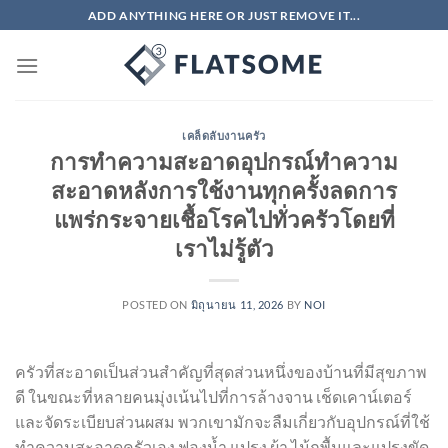
ข้าม
ADD ANYTHING HERE OR JUST REMOVE IT...
ไป
ยัง
เนื้อหา
เคล็ดลับงานครัว
การทำความสะอาดอุปกรณ์ทำความ
สะอาดหลังการใช้งานทุกครั้งลดการ
แพร่กระจายเชื้อโรคไปทั่วครัวโดยที่
เราไม่รู้ตัว
POSTED ON
มิถุนายน 11, 2026
BY
NOI
ครัวที่สะอาดเป็นส่วนสำคัญที่สุดส่วนหนึ่งของบ้านที่มีสุขภาพ
ดี ในขณะที่หลายคนมุ่งเน้นไปที่การล้างจาน เช็ดเคาน์เตอร์
และจัดระเบียบส่วนผสม พวกเขามักจะลืมเกี่ยวกับอุปกรณ์ที่ใช้
ทำความสะอาดครัวเอง ฟองน้ำ แปรง ผ้า ไม้ถูพื้นและแปรงขัด