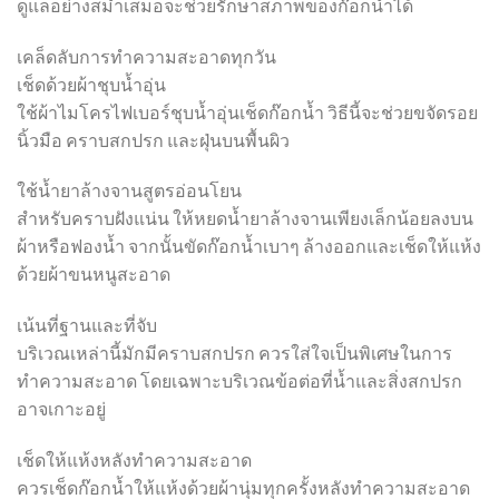
ดูแลอย่างสม่ำเสมอจะช่วยรักษาสภาพของก๊อกน้ำได้
เคล็ดลับการทำความสะอาดทุกวัน
เช็ดด้วยผ้าชุบน้ำอุ่น
ใช้ผ้าไมโครไฟเบอร์ชุบน้ำอุ่นเช็ดก๊อกน้ำ วิธีนี้จะช่วยขจัดรอย
นิ้วมือ คราบสกปรก และฝุ่นบนพื้นผิว
ใช้น้ำยาล้างจานสูตรอ่อนโยน
สำหรับคราบฝังแน่น ให้หยดน้ำยาล้างจานเพียงเล็กน้อยลงบน
ผ้าหรือฟองน้ำ จากนั้นขัดก๊อกน้ำเบาๆ ล้างออกและเช็ดให้แห้ง
ด้วยผ้าขนหนูสะอาด
เน้นที่ฐานและที่จับ
บริเวณเหล่านี้มักมีคราบสกปรก ควรใส่ใจเป็นพิเศษในการ
ทำความสะอาด โดยเฉพาะบริเวณข้อต่อที่น้ำและสิ่งสกปรก
อาจเกาะอยู่
เช็ดให้แห้งหลังทำความสะอาด
ควรเช็ดก๊อกน้ำให้แห้งด้วยผ้านุ่มทุกครั้งหลังทำความสะอาด