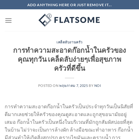
ข้าม
ADD ANYTHING HERE OR JUST REMOVE IT...
ไป
ยัง
เนื้อหา
เคล็ดลับงานครัว
การทำความสะอาดก๊อกน้ำในครัวของ
คุณทุกวัน เคล็ดลับง่ายๆเพื่อสุขภาพ
ครัวที่ดีขึ้น
POSTED ON
พฤษภาคม 7, 2025
BY
NOI
การทำความสะอาดก๊อกน้ำในครัวเป็นประจำทุกวันเป็นนิสัยที่
ดีมากเลยช่วยให้ครัวของคุณดูสะอาดและถูกสุขอนามัยอยู่
เสมอ ก๊อกน้ำในครัวเป็นหนึ่งในบริเวณที่มักถูกสัมผัสบ่อยที่สุด
ในบ้าน ไม่ว่าจะเป็นการล้างผัก ล้างมือขณะทำอาหาร ก๊อกน้ำ
มีส่วนทำให้เกิดสิ่งสกปรก คราบไขมันและคราบน้ำ การ