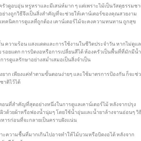
งครัวดูอบอุ่น หรูหราและมีเสน่ห์มาก ๆ แต่เพราะไม้เป็นวัสดุธรรมชาติ
างถูกวิธีจึงเป็นสิ่งสำคัญที่จะช่วยให้เคาน์เตอร์ของคุณสวยงาม
ทคนิคการดูแลที่ถูกต้อง เคาน์เตอร์ไม้จะคงความทนทาน ถูกสุข
ามชื้น ความร้อน แสงแดดและการใช้งานในชีวิตประจำวัน หากไม่ดูแล
อยแตก การบิดงอหรือการเปลี่ยนสีได้ ห้องครัวเป็นพื้นที่ที่มักมีน้ำ
ารดูแลรักษาอย่างสม่ำเสมอเป็นสิ่งจำเป็น
ื่องยาก เพียงแค่ทำตามขั้นตอนง่ายๆ และใช้มาตรการป้องกัน ก็จะช่
ติไว้ได้
ที่สำคัญที่สุดอย่างหนึ่งในการดูแลเคาน์เตอร์ไม้ หลังจากปรุง
ิวด้วยผ้าหรือฟองน้ำนุ่มๆ โดยใช้น้ำอุ่นและน้ำยาล้างจานอ่อนๆ วิธีน
หารก่อนที่จะกลายเป็นคราบฝังแน่น
ราะความชื้นที่มากเกินไปอาจทำให้ไม้บวมหรือบิดงอได้ หลังจาก