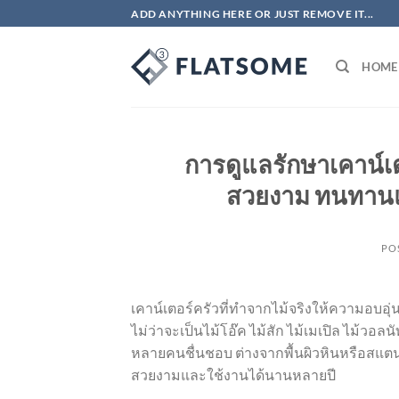
ข้าม
ADD ANYTHING HERE OR JUST REMOVE IT...
ไป
ยัง
HOME
เนื้อหา
การดูแลรักษาเคาน์เต
สวยงาม ทนทานแ
PO
เคาน์เตอร์ครัวที่ทำจากไม้จริงให้ความอบ
ไม่ว่าจะเป็นไม้โอ๊ค ไม้สัก ไม้เมเปิล ไม้วอล
หลายคนชื่นชอบ ต่างจากพื้นผิวหินหรือสแตนเ
สวยงามและใช้งานได้นานหลายปี