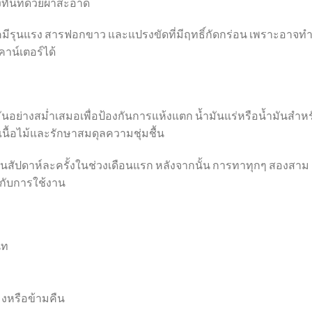
งทันทีด้วยผ้าสะอาด
มีรุนแรง สารฟอกขาว และแปรงขัดที่มีฤทธิ์กัดกร่อน เพราะอาจทำ
าน์เตอร์ได้
มันอย่างสม่ำเสมอเพื่อป้องกันการแห้งแตก น้ำมันแร่หรือน้ำมันสำหร
เนื้อไม้และรักษาสมดุลความชุ่มชื้น
ันสัปดาห์ละครั้งในช่วงเดือนแรก หลังจากนั้น การทาทุกๆ สองสาม
ู่กับการใช้งาน
ิท
มงหรือข้ามคืน