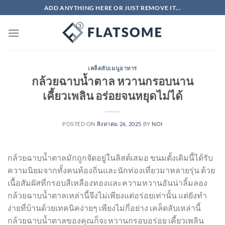
ข้าม
ADD ANYTHING HERE OR JUST REMOVE IT...
ไป
ยัง
เนื้อหา
เคล็ดลับเมนูอาหาร
กล้วยฉาบน้ำตาล หวานกรอบนาน
เคี้ยวเพลิน อร่อยจนหยุดไม่ได้
POSTED ON
สิงหาคม 26, 2025
BY
NOI
กล้วยฉาบน้ำตาลมักถูกจัดอยู่ในลิสต์เสมอ ขนมดั้งเดิมนี้ได้รับ
ความนิยมจากทั้งคนท้องถิ่นและนักท่องเที่ยวมาหลายรุ่น ด้วย
เนื้อสัมผัสที่กรอบสีเหลืองทองและความหวานอันน่าลิ้มลอง
กล้วยฉาบน้ำตาลเหล่านี้จึงไม่เพียงแต่อร่อยเท่านั้น แต่ยังทำ
ง่ายที่บ้านด้วยเทคนิคง่ายๆ เพียงไม่กี่อย่าง เคล็ดลับเหล่านี้
กล้วยฉาบน้ำตาลของคุณก็จะหวานกรอบอร่อย เคี้ยวเพลิน