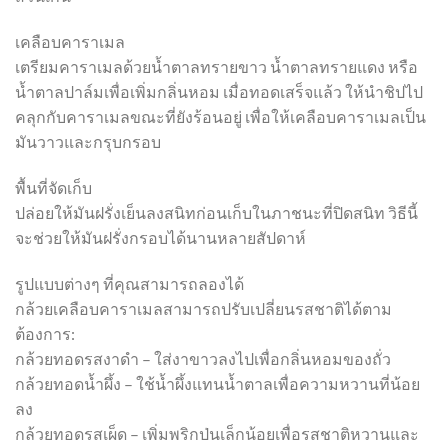
เคลือบคาราเมล
เตรียมคาราเมลด้วยน้ำตาลทรายขาว น้ำตาลทรายแดง หรือ
น้ำตาลปาล์มเพื่อเพิ่มกลิ่นหอม เมื่อทอดเสร็จแล้ว ให้นำชิปไป
คลุกกับคาราเมลขณะที่ยังร้อนอยู่ เพื่อให้เคลือบคาราเมลเป็น
มันวาวและกรุบกรอบ
พื้นที่จัดเก็บ
ปล่อยให้มันฝรั่งเย็นลงสนิทก่อนเก็บในภาชนะที่ปิดสนิท วิธีนี้
จะช่วยให้มันฝรั่งกรอบได้นานหลายสัปดาห์
รูปแบบต่างๆ ที่คุณสามารถลองได้
กล้วยเคลือบคาราเมลสามารถปรับเปลี่ยนรสชาติได้ตาม
ต้องการ:
กล้วยทอดรสงาดำ – ใส่งาขาวลงไปเพื่อกลิ่นหอมของถั่ว
กล้วยทอดน้ำผึ้ง – ใช้น้ำผึ้งแทนน้ำตาลเพื่อความหวานที่น้อย
ลง
กล้วยทอดรสเผ็ด – เพิ่มพริกป่นเล็กน้อยเพื่อรสชาติหวานและ