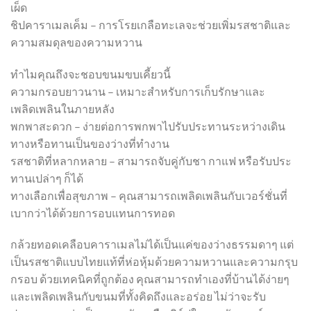
เผ็ด
ชิปคาราเมลเค็ม – การโรยเกลือทะเลจะช่วยเพิ่มรสชาติและ
ความสมดุลของความหวาน
ทำไมคุณถึงจะชอบขนมขบเคี้ยวนี้
ความกรอบยาวนาน – เหมาะสำหรับการเก็บรักษาและ
เพลิดเพลินในภายหลัง
พกพาสะดวก – ง่ายต่อการพกพาไปรับประทานระหว่างเดิน
ทางหรือทานเป็นของว่างที่ทำงาน
รสชาติที่หลากหลาย – สามารถจับคู่กับชา กาแฟ หรือรับประ
ทานเปล่าๆ ก็ได้
ทางเลือกเพื่อสุขภาพ – คุณสามารถเพลิดเพลินกับเวอร์ชั่นที่
เบากว่าได้ด้วยการอบแทนการทอด
กล้วยทอดเคลือบคาราเมลไม่ได้เป็นแค่ของว่างธรรมดาๆ แต่
เป็นรสชาติแบบไทยแท้ที่ห่อหุ้มด้วยความหวานและความกรุบ
กรอบ ด้วยเทคนิคที่ถูกต้อง คุณสามารถทำเองที่บ้านได้ง่ายๆ
และเพลิดเพลินกับขนมที่ทั้งคิดถึงและอร่อย ไม่ว่าจะรับ