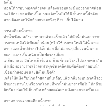
ลงไป
ทอดให้กรอบ ทอดกล้วยจนเหลืองกรอบและมีฟองอากาศน้อย
ลง ใช้กระชอนช้อนขึ้นมาสะเด็ดน้ำมันให้ดี ขั้นตอนนี้สำคัญ
มาก ต้องทอดให้กล้วยกรอบจริงๆ ถึงจะเก็บได้นาน
การเคลือบน้ำตาล
ทำน้ำเชื่อม หลังจากทอดกล้วยเสร็จแล้ว ให้ตักน้ำมันออกจาก
กระทะ เหลือไว้เพียงเล็กน้อย (หรือใช้กระทะใหม่) ใส่น้ำตาล
ทรายและน้ำเปล่าลงไปเล็กน้อย ตั้งไฟอ่อนๆ เคี่ยวจนน้ำตาล
ละลายและเริ่มเหนียวเป็นฟองละเอียด
เคลือบกล้วย ปิดไฟ แล้วรีบนำกล้วยที่ทอดไว้ลงไปคลุกเคล้ากับ
น้ำเชื่อมอย่างรวดเร็วจนทั่วทุกชิ้น เคล็ดลับคือต้องทำตอนน้ำ
เชื่อมกำลังอุ่นๆ และยังไม่แข็งตัว
เกลี่ยให้แห้ง รีบนำกล้วยฉาบที่เคลือบแล้วเกลี่ยลงบนถาดที่รอง
ด้วยกระดาษไขหรือถาดโลหะที่ทาน้ำมันบางๆ เพื่อไม่ให้กล้วย
ติดกัน ปล่อยให้เย็นสนิท กล้วยจะค่อยๆ แห้งและกรอบขึ้นเอง
ความหวานจากเคลือบน้ำตาล