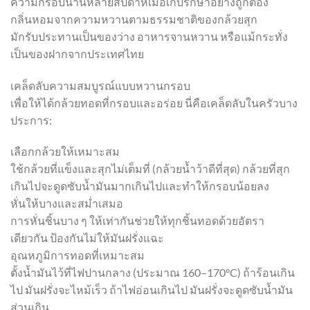
ความกรอบนานหลายสัปดาห์เมื่อเก็บรักษาอย่างถูกต้อง
กลิ่นหอมจากความหวานตามธรรมชาติของกล้วยสุก
มักรับประทานเป็นของว่าง อาหารจานหวาน หรือแม้กระทั่ง
เป็นของฝากจากประเทศไทย
เคล็ดลับความสมบูรณ์แบบหวานกรอบ
เพื่อให้ได้กล้วยทอดที่กรอบและอร่อย นี่คือเคล็ดลับในครัวบาง
ประการ:
เลือกกล้วยให้เหมาะสม
ใช้กล้วยที่แข็งและสุกไม่เต็มที่ (กล้วยน้ำว้าดีที่สุด) กล้วยที่สุก
เกินไปจะดูดซับน้ำมันมากเกินไปและทำให้กรอบน้อยลง
หั่นให้บางและสม่ำเสมอ
การหั่นชิ้นบาง ๆ ให้เท่ากันช่วยให้ทุกชิ้นทอดด้วยอัตรา
เดียวกัน ป้องกันไม่ให้มันฝรั่งแฉะ
อุณหภูมิการทอดที่เหมาะสม
ตั้งน้ำมันไว้ที่ไฟปานกลาง (ประมาณ 160–170°C) ถ้าร้อนเกิน
ไป มันฝรั่งจะไหม้เร็ว ถ้าไฟอ่อนเกินไป มันฝรั่งจะดูดซับน้ำมัน
ส่วนเกิน